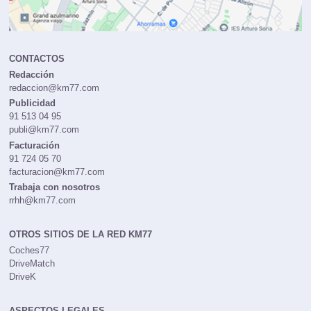
CONTACTOS
Redacción
redaccion@km77.com
Publicidad
91 513 04 95
publi@km77.com
Facturación
91 724 05 70
facturacion@km77.com
Trabaja con nosotros
rrhh@km77.com
OTROS SITIOS DE LA RED KM77
Coches77
DriveMatch
DriveK
ASPECTOS LEGALES