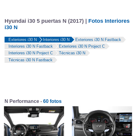
Hyundai i30 5 puertas N (2017) |
Fotos Interiores
i30 N
Exteriores i30 N
Interiores i30 N
Exteriores i30 N Fastback
Interiores i30 N Fastback
Exteriores i30 N Project C
Interiores i30 N Project C
Técnicas i30 N
Técnicas i30 N Fastback
N Performance -
60 fotos