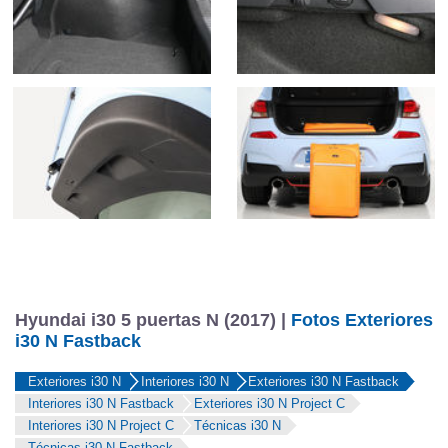
Hyundai i30 5 puertas N (2017) |
Fotos Exteriores
i30 N Fastback
Exteriores i30 N
Interiores i30 N
Exteriores i30 N Fastback
Interiores i30 N Fastback
Exteriores i30 N Project C
Interiores i30 N Project C
Técnicas i30 N
Técnicas i30 N Fastback