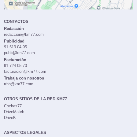
CONTACTOS
Redacción
redaccion@km77.com
Publicidad
91 513 04 95
publi@km77.com
Facturación
91 724 05 70
facturacion@km77.com
Trabaja con nosotros
rrhh@km77.com
OTROS SITIOS DE LA RED KM77
Coches77
DriveMatch
DriveK
ASPECTOS LEGALES