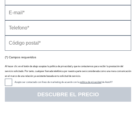
(*) Campos requeridos
Precio
(con descuento y equipamiento seleccionado)
21.520 €
Al hacer clic en el botón de abajo aceptas la política de privacidad y que te contactemos para recibir la prestación del
Descuento oficial
0 €
servicio solicitado. Por tanto, cualquier llamada telefónica por nuestra parte será considerada como una mera comunicación
Precio sin impuestos
17.113 €
en el marco de una relación ya existente basada en tu solicitud de servicio.
IVA
21 %
Acepto ser contactado con fines de marketing de acuerdo con la
política de privacidad
de AutoXY
Impuesto de matriculación
4,75 %
DESCUBRE EL PRECIO
Tarifa de
05/2026