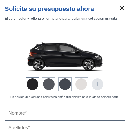
Solicite su presupuesto ahora
Elige un color y rellena el formulario para recibir una cotización gratuita
Marcas
Comparador de coches
Inicio
Marcas
Hyundai
i20
2023
Estándar
Estándar
i20 1.0 T-GDi 90 CV Essence
Es posible que algunos colores no estén disponibles para la oferta seleccionada.
Hyundai i20 1.0 T-GDi 90 CV Essence (2026) |
Precio y ficha técnica
Datos técnicos
Equipamiento