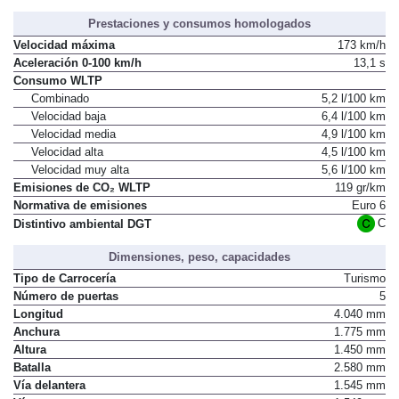
Prestaciones y consumos homologados
Velocidad máxima
173 km/h
Aceleración 0-100 km/h
13,1 s
Consumo WLTP
Combinado
5,2 l/100 km
Velocidad baja
6,4 l/100 km
Velocidad media
4,9 l/100 km
Velocidad alta
4,5 l/100 km
Velocidad muy alta
5,6 l/100 km
Emisiones de CO₂ WLTP
119 gr/km
Normativa de emisiones
Euro 6
C
Distintivo ambiental DGT
Dimensiones, peso, capacidades
Tipo de Carrocería
Turismo
Número de puertas
5
Longitud
4.040 mm
Anchura
1.775 mm
Altura
1.450 mm
Batalla
2.580 mm
Vía delantera
1.545 mm