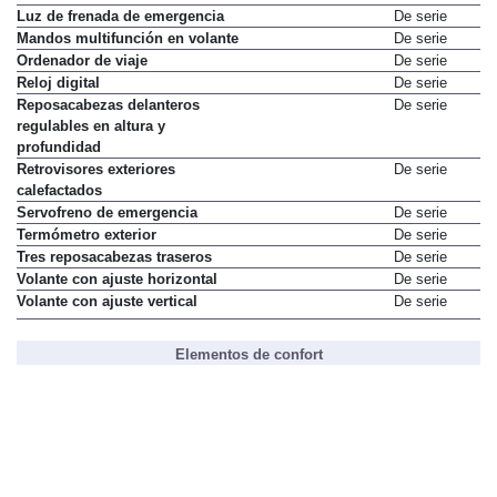
Luz de frenada de emergencia
De serie
Mandos multifunción en volante
De serie
Ordenador de viaje
De serie
Reloj digital
De serie
Reposacabezas delanteros
De serie
regulables en altura y
profundidad
Retrovisores exteriores
De serie
calefactados
Servofreno de emergencia
De serie
Termómetro exterior
De serie
Tres reposacabezas traseros
De serie
Volante con ajuste horizontal
De serie
Volante con ajuste vertical
De serie
Elementos de confort
Acceso sin llave
No disponible
Aire acondicionado
De serie
Asiento del conductor con ajuste
De serie
de altura
Cierre centralizado
De serie
Climatizador
No disponible