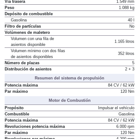
Vía trasera
1.549 mm
Peso
1.088 kg
Depósito de combustible
Gasolina
40 l
Filtro de partículas
No
Volúmenes de maletero
Volumen con una fila de
1.165 litros
asientos disponible
Volumen mínimo con dos filas
352 litros
de asientos disponibles
Número de plazas
5
Distribución de asientos
2 + 3
Resumen del sistema de propulsión
Potencia máxima
84 CV / 62 kW
Par máximo
120 Nm
Motor de Combustión
Propósito
Impulsar el vehículo
Combustible
Gasolina
Potencia máxima
84 CV / 62 kW
Revoluciones potencia máxima
6.000 rpm
Par máximo
120 Nm
Revoluciones par máximo
4.200 rpm