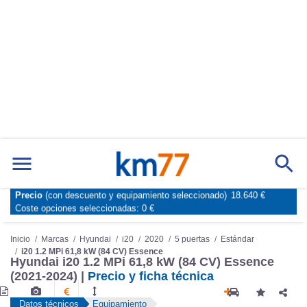
Precio
(con descuento y equipamiento seleccionado)
18.640 €
Marcas
Comparador de coches
Coste opciones seleccionadas:
0 €
Inicio
Marcas
Hyundai
i20
2020
5 puertas
Estándar
i20 1.2 MPi 61,8 kW (84 CV) Essence
Hyundai i20 1.2 MPi 61,8 kW (84 CV) Essence
(2021-2024) |
Precio y ficha técnica
Datos técnicos
Equipamiento