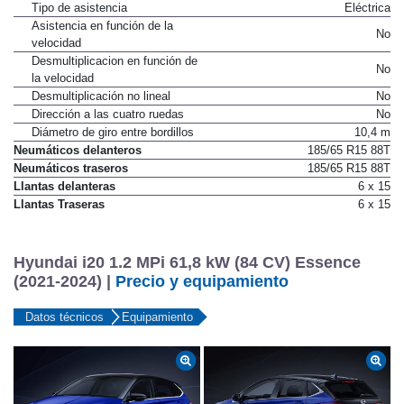
Tipo de asistencia
Eléctrica
Asistencia en función de la
No
velocidad
Desmultiplicacion en función de
No
la velocidad
Desmultiplicación no lineal
No
Dirección a las cuatro ruedas
No
Diámetro de giro entre bordillos
10,4 m
Neumáticos delanteros
185/65 R15 88T
Neumáticos traseros
185/65 R15 88T
Llantas delanteras
6 x 15
Llantas Traseras
6 x 15
Hyundai i20 1.2 MPi 61,8 kW (84 CV) Essence
(2021-2024) |
Precio y equipamiento
Datos técnicos
Equipamiento