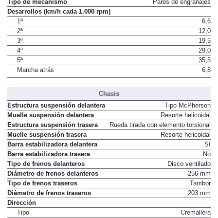
Tipo de mecanismo
Pares de engranajes
Desarrollos (km/h cada 1.000 rpm)
1ª
6,6
2ª
12,0
3ª
19,5
4ª
29,0
5ª
35,5
Marcha atrás
6,8
Chasis
Estructura suspensión delantera
Tipo McPherson
Muelle suspensión delantera
Resorte helicoidal
Estructura suspensión trasera
Rueda tirada con elemento torsional
Muelle suspensión trasera
Resorte helicoidal
Barra estabilizadora delantera
Sí
Barra estabilizadora trasera
No
Tipo de frenos delanteros
Disco ventilado
Diámetro de frenos delanteros
256 mm
Tipo de frenos traseros
Tambor
Diámetro de frenos traseros
203 mm
Dirección
Tipo
Cremallera