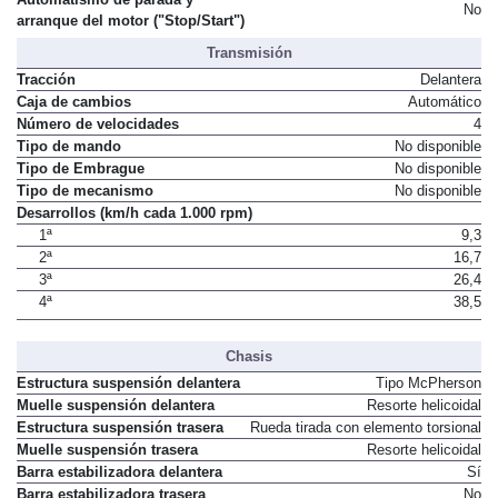
No
arranque del motor ("Stop/Start")
Transmisión
Tracción
Delantera
Caja de cambios
Automático
Número de velocidades
4
Tipo de mando
No disponible
Tipo de Embrague
No disponible
Tipo de mecanismo
No disponible
Desarrollos (km/h cada 1.000 rpm)
1ª
9,3
2ª
16,7
3ª
26,4
4ª
38,5
Chasis
Estructura suspensión delantera
Tipo McPherson
Muelle suspensión delantera
Resorte helicoidal
Estructura suspensión trasera
Rueda tirada con elemento torsional
Muelle suspensión trasera
Resorte helicoidal
Barra estabilizadora delantera
Sí
Barra estabilizadora trasera
No