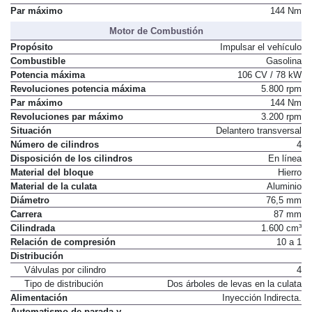
Par máximo
144 Nm
Motor de Combustión
Propósito
Impulsar el vehículo
Combustible
Gasolina
Potencia máxima
106 CV / 78 kW
Revoluciones potencia máxima
5.800 rpm
Par máximo
144 Nm
Revoluciones par máximo
3.200 rpm
Situación
Delantero transversal
Número de cilindros
4
Disposición de los cilindros
En línea
Material del bloque
Hierro
Material de la culata
Aluminio
Diámetro
76,5 mm
Carrera
87 mm
Cilindrada
1.600 cm³
Relación de compresión
10 a 1
Distribución
Válvulas por cilindro
4
Tipo de distribución
Dos árboles de levas en la culata
Alimentación
Inyección Indirecta.
Automatismo de parada y