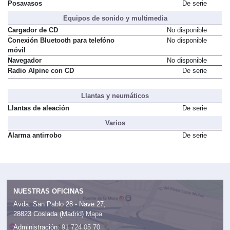
Posavasos
De serie
Equipos de sonido y multimedia
Cargador de CD
No disponible
Conexión Bluetooth para telefóno
No disponible
móvil
Navegador
No disponible
Radio Alpine con CD
De serie
Llantas y neumáticos
Llantas de aleación
De serie
Varios
Alarma antirrobo
De serie
NUESTRAS OFICINAS
Avda. San Pablo 28 - Nave 27,
28823 Coslada (Madrid)
Mapa
Administración:
91 724 05 70