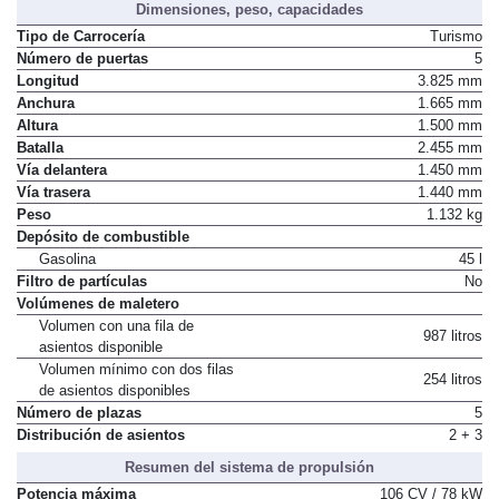
Dimensiones, peso, capacidades
Tipo de Carrocería
Turismo
Número de puertas
5
Longitud
3.825 mm
Anchura
1.665 mm
Altura
1.500 mm
Batalla
2.455 mm
Vía delantera
1.450 mm
Vía trasera
1.440 mm
Peso
1.132 kg
Depósito de combustible
Gasolina
45 l
Filtro de partículas
No
Volúmenes de maletero
Volumen con una fila de
987 litros
asientos disponible
Volumen mínimo con dos filas
254 litros
de asientos disponibles
Número de plazas
5
Distribución de asientos
2 + 3
Resumen del sistema de propulsión
Potencia máxima
106 CV / 78 kW