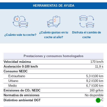
HERRAMIENTAS DE AYUDA
¿Cuánto gastas en tu
Disfruta el cambio de
¿Cuánto vale tu coche?
coche al año?
coche
Prestaciones y consumos homologados
Velocidad máxima
170 km/h
Aceleración 0-100 km/h
11,9 s
Consumo NEDC
Extraurbano
5,3 l/100 km
Urbano
9,2 l/100 km
Medio
6,7 l/100 km
Emisiones de CO₂ NEDC
160 gr/km
Normativa de emisiones
No disponible
C
Distintivo ambiental DGT