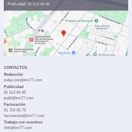
Publicidad:
91 513 04 95
CONTACTOS
Redacción
redaccion@km77.com
Publicidad
91 513 04 95
publi@km77.com
Facturación
91 724 05 70
facturacion@km77.com
Trabaja con nosotros
rrhh@km77.com