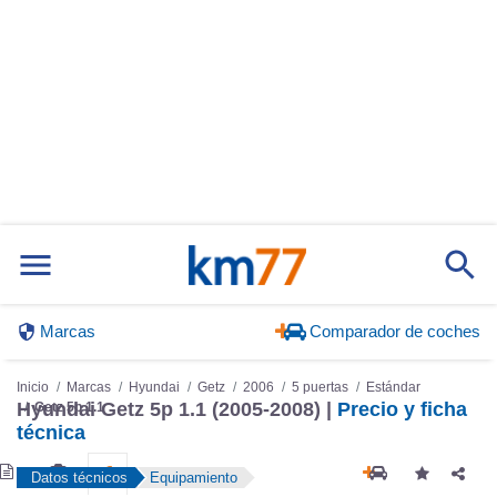
Marcas
Comparador de coches
Inicio
Marcas
Hyundai
Getz
2006
5 puertas
Estándar
Hyundai Getz 5p 1.1 (2005-2008) |
Precio y ficha
Getz 5p 1.1
técnica
Datos técnicos
Equipamiento