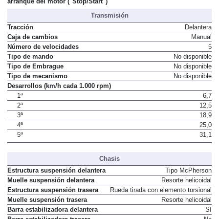
arranque del motor ("Stop/Start")
Transmisión
Tracción
Delantera
Caja de cambios
Manual
Número de velocidades
5
Tipo de mando
No disponible
Tipo de Embrague
No disponible
Tipo de mecanismo
No disponible
Desarrollos (km/h cada 1.000 rpm)
1ª
6,7
2ª
12,5
3ª
18,9
4ª
25,0
5ª
31,1
Chasis
Estructura suspensión delantera
Tipo McPherson
Muelle suspensión delantera
Resorte helicoidal
Estructura suspensión trasera
Rueda tirada con elemento torsional
Muelle suspensión trasera
Resorte helicoidal
Barra estabilizadora delantera
Sí