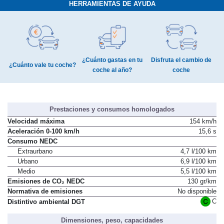
HERRAMIENTAS DE AYUDA
¿Cuánto gastas en tu
Disfruta el cambio de
¿Cuánto vale tu coche?
coche al año?
coche
Prestaciones y consumos homologados
Velocidad máxima
154 km/h
Aceleración 0-100 km/h
15,6 s
Consumo NEDC
Extraurbano
4,7 l/100 km
Urbano
6,9 l/100 km
Medio
5,5 l/100 km
Emisiones de CO₂ NEDC
130 gr/km
Normativa de emisiones
No disponible
C
Distintivo ambiental DGT
Dimensiones, peso, capacidades