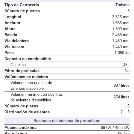
Tipo de Carrocería
Turismo
Número de puertas
5
Longitud
3.825 mm
Anchura
1.665 mm
Altura
1.500 mm
Batalla
2.455 mm
Vía delantera
1.450 mm
Vía trasera
1.440 mm
Peso
1.050 kg
Depósito de combustible
Gasolina
45 l
Filtro de partículas
No
Volúmenes de maletero
Volumen con una fila de
987 litros
asientos disponible
Volumen mínimo con dos filas
254 litros
de asientos disponibles
Número de plazas
5
Distribución de asientos
2 + 3
Resumen del sistema de propulsión
Potencia máxima
66 CV / 48,5 kW
Par máximo
99 Nm