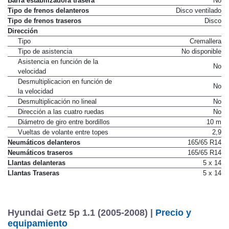
Barra estabilizadora trasera
No
Tipo de frenos delanteros
Disco ventilado
Tipo de frenos traseros
Disco
Dirección
Tipo
Cremallera
Tipo de asistencia
No disponible
Asistencia en función de la
No
velocidad
Desmultiplicacion en función de
No
la velocidad
Desmultiplicación no lineal
No
Dirección a las cuatro ruedas
No
Diámetro de giro entre bordillos
10 m
Vueltas de volante entre topes
2,9
Neumáticos delanteros
165/65 R14
Neumáticos traseros
165/65 R14
Llantas delanteras
5 x 14
Llantas Traseras
5 x 14
Hyundai Getz 5p 1.1 (2005-2008) |
Precio y
equipamiento