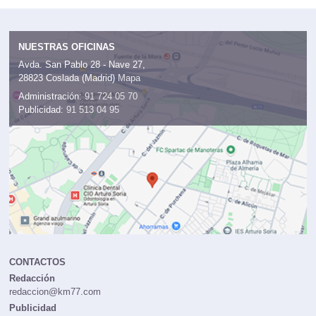
NUESTRAS OFICINAS
Avda. San Pablo 28 - Nave 27,
28823 Coslada (Madrid)
Mapa
Administración:
91 724 05 70
Publicidad:
91 513 04 95
CONTACTOS
Redacción
redaccion@km77.com
Publicidad