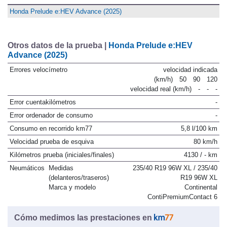
Honda Prelude e:HEV Advance (2025)
Otros datos de la prueba |
Honda Prelude e:HEV
Advance (2025)
Errores velocímetro
velocidad indicada
(km/h)
50
90
120
velocidad real (km/h)
-
-
-
Error cuentakilómetros
-
Error ordenador de consumo
-
Consumo en recorrido km77
5,8 l/100 km
Velocidad prueba de esquiva
80 km/h
Kilómetros prueba (iniciales/finales)
4130 / - km
Neumáticos
Medidas
235/40 R19 96W XL / 235/40
(delanteros/traseros)
R19 96W XL
Marca y modelo
Continental
ContiPremiumContact 6
Cómo medimos las prestaciones en