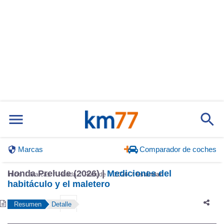
Marcas
Comparador de coches
Honda Prelude (2026) |
Mediciones del
Inicio
Marcas
Honda
Prelude
2026
Estándar
habitáculo y el maletero
Resumen
Detalle