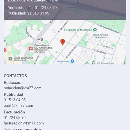
28823 Coslada (Madrid)
Mapa
Administración:
91 724 05 70
Publicidad:
91 513 04 95
CONTACTOS
Redacción
redaccion@km77.com
Publicidad
91 513 04 95
publi@km77.com
Facturación
91 724 05 70
facturacion@km77.com
Trabaja con nosotros