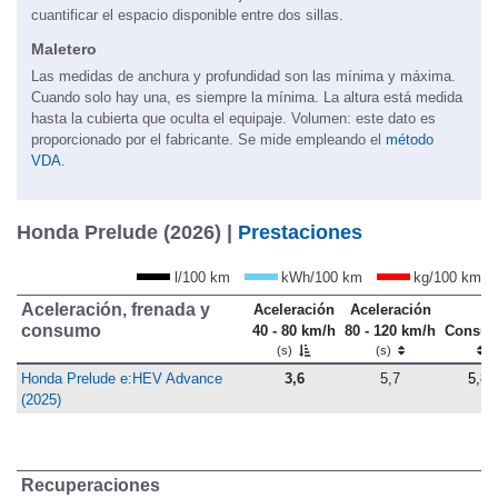
cuantificar el espacio disponible entre dos sillas.
Maletero
Las medidas de anchura y profundidad son las mínima y máxima.
Cuando solo hay una, es siempre la mínima. La altura está medida
hasta la cubierta que oculta el equipaje. Volumen: este dato es
proporcionado por el fabricante. Se mide empleando el
método
VDA.
Honda Prelude (2026) |
Prestaciones
l/100 km
kWh/100 km
kg/100 km
Aceleración, frenada y
Aceleración
Aceleración
consumo
40 - 80 km/h
80 - 120 km/h
Consu
(s)
(s)
Honda Prelude e:HEV Advance
3,6
5,7
5,8
(2025)
Recuperaciones