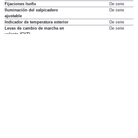
Fijaciones Isofix
De serie
Iluminación del salpicadero
De serie
ajustable
Indicador de temperatura exterior
De serie
Levas de cambio de marcha en
De serie
volante (CVT)
Limpialuneta
De serie
Mandos de radio en volante
De serie
Ordenador de viaje
De serie
Regulación de altura de faros
De serie
Reposacabezas delanteros
De serie
activos
Reposacabezas traseros
De serie
ocultables (x3)
Retrovisores exteriores
De serie
calefactados
Volante ajustable en altura
De serie
Volante ajustable en profundidad
De serie
Elementos de confort
Acceso y arranque sin llave
No disponible
Aire acondicionado
De serie
Apoyabrazos para el conductor
De serie