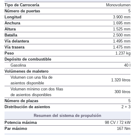
Tipo de Carrocería
Monovolumen
Número de puertas
5
Longitud
3.900 mm
Anchura
1.695 mm
Altura
1.525 mm
Batalla
2.500 mm
Vía delantera
1.495 mm
Vía trasera
1.475 mm
Peso
1.237 kg
Depósito de combustible
Gasolina
40 l
Volúmenes de maletero
Volumen con una fila de
1.320 litros
asientos disponible
Volumen mínimo con dos filas
300 litros
de asientos disponibles
Número de plazas
5
Distribución de asientos
2 + 3
Resumen del sistema de propulsión
Potencia máxima
98 CV / 72 kW
Par máximo
167 Nm