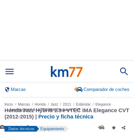
Marcas
Comparador de coches
Inicio
Marcas
Honda
Jazz
2011
Estándar
Elegance
Honda Jazz Hybrid 1.3 i-VTEC IMA Elegance CVT
Jazz Hybrid 1.3 i-VTEC IMA Elegance CVT
(2012-2015) |
Precio y ficha técnica
Datos técnicos
Equipamiento