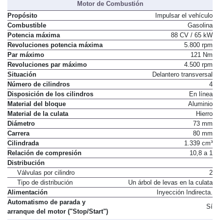
Motor de Combustión
Propósito
Impulsar el vehículo
Combustible
Gasolina
Potencia máxima
88 CV / 65 kW
Revoluciones potencia máxima
5.800 rpm
Par máximo
121 Nm
Revoluciones par máximo
4.500 rpm
Situación
Delantero transversal
Número de cilindros
4
Disposición de los cilindros
En línea
Material del bloque
Aluminio
Material de la culata
Hierro
Diámetro
73 mm
Carrera
80 mm
Cilindrada
1.339 cm³
Relación de compresión
10,8 a 1
Distribución
Válvulas por cilindro
2
Tipo de distribución
Un árbol de levas en la culata
Alimentación
Inyección Indirecta.
Automatismo de parada y
Sí
arranque del motor ("Stop/Start")