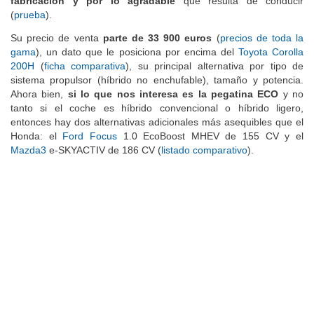
fabricación y por lo agradable
que resulta de conducir
(
prueba
).
Su precio de venta
parte de 33 900 euros
(
precios de toda la
gama
), un dato que le posiciona por encima del
Toyota Corolla
200H
(
ficha comparativa
), su principal alternativa por tipo de
sistema propulsor (híbrido no enchufable), tamaño y potencia.
Ahora bien,
si lo que nos interesa es la pegatina ECO
y no
tanto si el coche es híbrido convencional o híbrido ligero,
entonces hay dos alternativas adicionales más asequibles que el
Honda: el
Ford Focus
1.0 EcoBoost MHEV de 155 CV y el
Mazda3
e-SKYACTIV de 186 CV (
listado comparativo
).