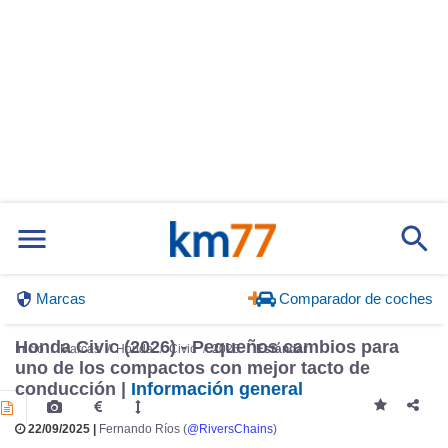
Marcas
Comparador de coches
Honda Civic (2026) - Pequeños cambios para
Inicio
Marcas
Honda
Civic
2026
Estándar
uno de los compactos con mejor tacto de
conducción |
Información general
22/09/2025 |
Fernando Ríos (
@RiversChains
)