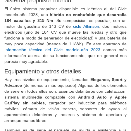
Sistema propulsor híbrido
El único sistema propulsor disponible es idéntico al del Civic
modelo-año 2023, uno
híbrido no enchufable que desarrolla
184 caballos y 315 Nm
. Su composición es peculiar, con un
motor de gasolina de 143 CV de
ciclo Atkinson
, dos motores
eléctricos (uno de 184 CV que mueve las ruedas y otro que
funciona a modo de generador de electricidad) y una batería de
muy poca capacidad (menos de 1 kWh). En este apartado de
Información técnica del Civic modelo-año 2023
damos más
información acerca de su funcionamiento, que en general nos
pareció muy agradable.
Equipamiento y otros detalles
Hay tres niveles de equipamiento, llamados
Elegance, Sport y
Advance
(de menos a más equipado). Algunos de los elementos
de serie en todos ellos son: asientos delanteros con calefacción,
sistema multimedia compatible con
Android Auto y Apple
CarPlay sin cables
, cargador por inducción para teléfonos
móviles, cámara de visión trasera, sensores de ayuda al
aparcamiento delanteros y traseros y sistema de apertura y
arranque manos libres.
También es de serie el paquete de ayuda y asistencia a la