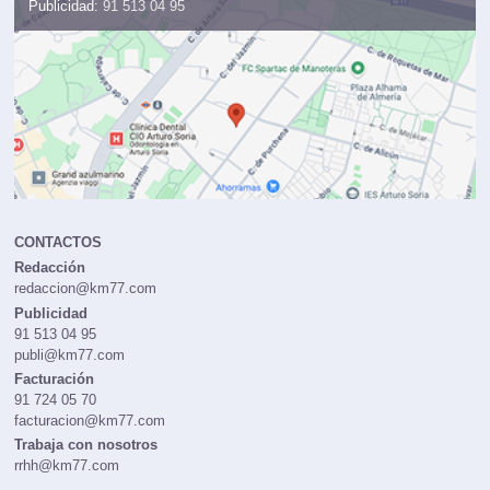
Publicidad:
91 513 04 95
CONTACTOS
Redacción
redaccion@km77.com
Publicidad
91 513 04 95
publi@km77.com
Facturación
91 724 05 70
facturacion@km77.com
Trabaja con nosotros
rrhh@km77.com