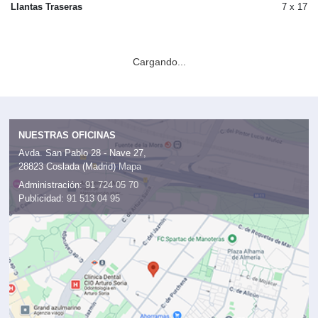
Llantas Traseras
7 x 17
Cargando...
NUESTRAS OFICINAS
Avda. San Pablo 28 - Nave 27,
28823 Coslada (Madrid)
Mapa
Administración:
91 724 05 70
Publicidad:
91 513 04 95