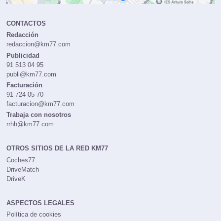
CONTACTOS
Redacción
redaccion@km77.com
Publicidad
91 513 04 95
publi@km77.com
Facturación
91 724 05 70
facturacion@km77.com
Trabaja con nosotros
rrhh@km77.com
OTROS SITIOS DE LA RED KM77
Coches77
DriveMatch
DriveK
ASPECTOS LEGALES
Política de cookies