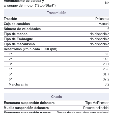
Automatismo de parada y
No
arranque del motor ("Stop/Start")
Transmisión
Tracción
Delantera
Caja de cambios
Manual
Número de velocidades
6
Tipo de mando
No disponible
Tipo de Embrague
No disponible
Tipo de mecanismo
No disponible
Desarrollos (km/h cada 1.000 rpm)
1ª
8,6
2ª
14,5
3ª
20,7
4ª
25,6
5ª
31,7
6ª
37,2
Marcha atrás
8,2
Chasis
Estructura suspensión delantera
Tipo McPherson
Muelle suspensión delantera
Resorte helicoidal
Estructura suspensión trasera
Rueda tirada con elemento torsional