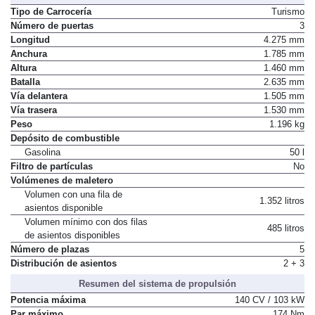
Tipo de Carrocería
Turismo
Número de puertas
3
Longitud
4.275 mm
Anchura
1.785 mm
Altura
1.460 mm
Batalla
2.635 mm
Vía delantera
1.505 mm
Vía trasera
1.530 mm
Peso
1.196 kg
Depósito de combustible
Gasolina
50 l
Filtro de partículas
No
Volúmenes de maletero
Volumen con una fila de
1.352 litros
asientos disponible
Volumen mínimo con dos filas
485 litros
de asientos disponibles
Número de plazas
5
Distribución de asientos
2 + 3
Resumen del sistema de propulsión
Potencia máxima
140 CV / 103 kW
Par máximo
174 Nm