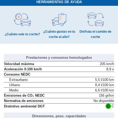
HERRAMIENTAS DE AYUDA
¿Cuánto gastas en tu
Disfruta el cambio de
¿Cuánto vale tu coche?
coche al año?
coche
Prestaciones y consumos homologados
Velocidad máxima
205 km/h
Aceleración 0-100 km/h
8,9 s
Consumo NEDC
Extraurbano
5,5 l/100 km
Urbano
8,4 l/100 km
Medio
6,6 l/100 km
Emisiones de CO₂ NEDC
156 gr/km
Normativa de emisiones
No disponible
C
Distintivo ambiental DGT
Dimensiones, peso, capacidades