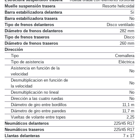
Muelle suspensión trasera
Resorte helicoidal
Barra estabilizadora delantera
Sí
Barra estabilizadora trasera
No
Tipo de frenos delanteros
Disco ventilado
Diámetro de frenos delanteros
282 mm
Tipo de frenos traseros
Disco
Diámetro de frenos traseros
260 mm
Dirección
Tipo
Cremallera
Tipo de asistencia
Eléctrica
Asistencia en función de la
No
velocidad
Desmultiplicacion en función de
No
la velocidad
Desmultiplicación no lineal
No
Dirección a las cuatro ruedas
No
Diámetro de giro entre bordillos
11,1 m
Diámetro de giro entre paredes
11,7 m
Vueltas de volante entre topes
2,25
Neumáticos delanteros
225/45 R17
Neumáticos traseros
225/45 R17
Llantas delanteras
7 x 17