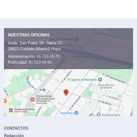
NUESTRAS OFICINAS
Avda. San Pablo 28 - Nave 27,
28823 Coslada (Madrid)
Mapa
Administración:
91 724 05 70
Publicidad:
91 513 04 95
CONTACTOS
Redacción