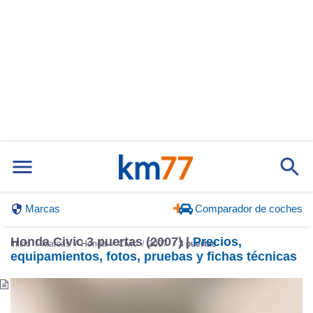
Marcas
Comparador de coches
Honda Civic 3 puertas (2007) |
Precios,
Inicio
Marcas
Honda
Civic
2007
3 puertas
equipamientos, fotos, pruebas y fichas técnicas