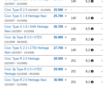
140
5,2
4.
(02/2007 - 01/2008)
Civic Type R 2.0
25.500
-
-
-
(02/2007 - 01/2008)
Civic Type S 1.8 Heritage Navi
25.700
140
6,6
4.
(02/2007 - 01/2008)
Civic Type S 1.8 i-Shift Heritage
26.700
140
6,5
4.
Navi
(02/2007 - 01/2008)
Civic 3p Type R 2.0 i-VTEC
26.800
201
9,1
4.
(01/2008 - 06/2009)
Civic Type S 2.2 i-CTDi Heritage
27.700
140
5,2
4.
Navi
(02/2007 - 01/2008)
Civic Type R 2.0 Heritage
28.500
201
9,1
4.
(02/2007 - 01/2008)
Civic 3p Type R 2.0 i-VTEC
29.900
201
9,1
4.
Heritage
(01/2008 - 06/2009)
Civic Type R 2.0 Heritage Navi
30.900
201
9,1
4.
(02/2007 - 01/2008)