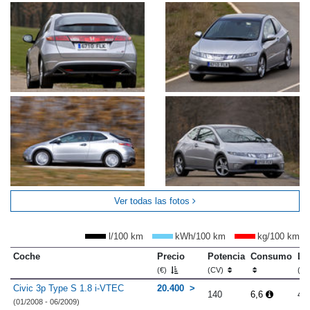
Ver todas las fotos
l/100 km
kWh/100 km
kg/100 km
Coche
Precio
Potencia
Consumo
Lo
(€)
(CV)
(m
Civic 3p Type S 1.8 i-VTEC
20.400
140
6,6
4.
(01/2008 - 06/2009)