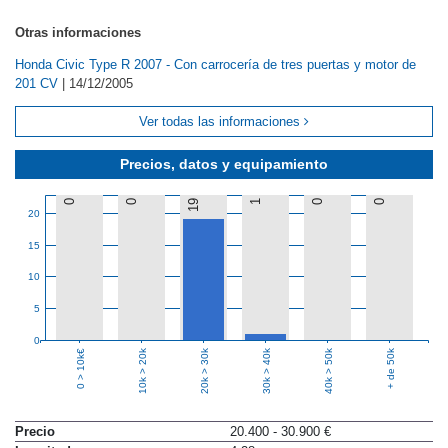
Otras informaciones
Honda Civic Type R 2007 - Con carrocería de tres puertas y motor de
201 CV
|
14/12/2005
Ver todas las informaciones
Precios, datos y equipamiento
0
0
19
1
0
0
20
15
10
5
0
10k > 20k
20k > 30k
30k > 40k
40k > 50k
+ de 50k
0 > 10k€
Precio
20.400 - 30.900 €