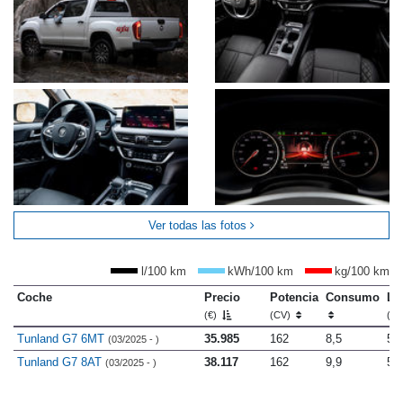
Ver todas las fotos
l/100 km
kWh/100 km
kg/100 km
Coche
Precio
Potencia
Consumo
Lo
(€)
(CV)
(m
Tunland G7 6MT
35.985
162
8,5
5.
(03/2025 - )
Tunland G7 8AT
38.117
162
9,9
5.
(03/2025 - )