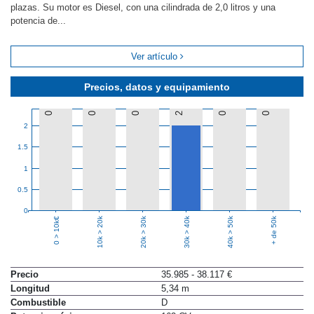
plazas. Su motor es Diesel, con una cilindrada de 2,0 litros y una
potencia de...
Ver artículo
Precios, datos y equipamiento
0
0
0
2
0
0
2
1.5
1
0.5
0
10k > 20k
20k > 30k
30k > 40k
40k > 50k
+ de 50k
0 > 10k€
Precio
35.985 - 38.117 €
Longitud
5,34 m
Combustible
D