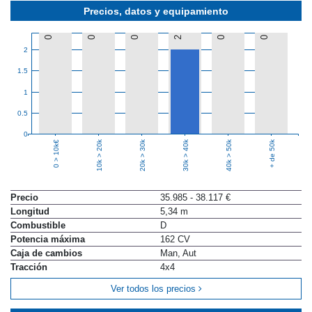
Precios, datos y equipamiento
0
0
0
2
0
0
2
1.5
1
0.5
0
10k > 20k
20k > 30k
30k > 40k
40k > 50k
+ de 50k
0 > 10k€
Precio
35.985 - 38.117 €
Longitud
5,34 m
Combustible
D
Potencia máxima
162 CV
Caja de cambios
Man, Aut
Tracción
4x4
Ver todos los precios