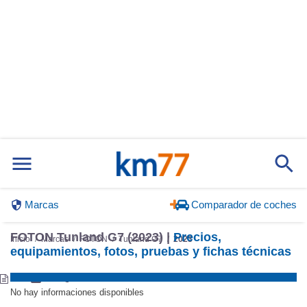
Marcas
Comparador de coches
FOTON Tunland G7 (2023) |
Precios,
Inicio
Marcas
FOTON
Tunland G7
2023
equipamientos, fotos, pruebas y fichas técnicas
No hay informaciones disponibles