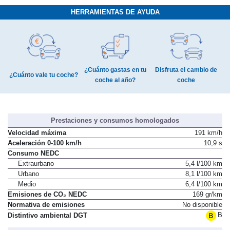
HERRAMIENTAS DE AYUDA
¿Cuánto gastas en tu
Disfruta el cambio de
¿Cuánto vale tu coche?
coche al año?
coche
Prestaciones y consumos homologados
Velocidad máxima
191 km/h
Aceleración 0-100 km/h
10,9 s
Consumo NEDC
Extraurbano
5,4 l/100 km
Urbano
8,1 l/100 km
Medio
6,4 l/100 km
Emisiones de CO₂ NEDC
169 gr/km
Normativa de emisiones
No disponible
B
Distintivo ambiental DGT