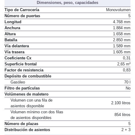
Dimensiones, peso, capacidades
Tipo de Carrocería
Monovolumen
Número de puertas
5
Longitud
4.768 mm
Anchura
1.884 mm
Altura
1.658 mm
Batalla
2.850 mm
Vía delantera
1.589 mm
Vía trasera
1.605 mm
Coeficiente Cx
0,31
Superficie frontal
2,65 m²
Factor de resistencia
0,83
Depósito de combustible
Gasóleo
70 l
Filtro de partículas
No
Volúmenes de maletero
Volumen con una fila de
2.100 litros
asientos disponible
Volumen mínimo con dos filas
854 litros
de asientos disponibles
Número de plazas
5
Distribución de asientos
2 + 3