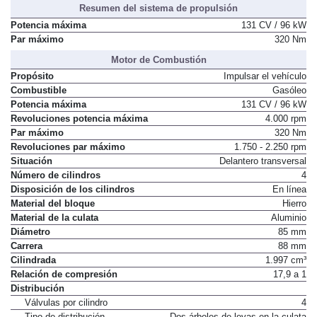
Resumen del sistema de propulsión
Potencia máxima
131 CV / 96 kW
Par máximo
320 Nm
Motor de Combustión
Propósito
Impulsar el vehículo
Combustible
Gasóleo
Potencia máxima
131 CV / 96 kW
Revoluciones potencia máxima
4.000 rpm
Par máximo
320 Nm
Revoluciones par máximo
1.750 - 2.250 rpm
Situación
Delantero transversal
Número de cilindros
4
Disposición de los cilindros
En línea
Material del bloque
Hierro
Material de la culata
Aluminio
Diámetro
85 mm
Carrera
88 mm
Cilindrada
1.997 cm³
Relación de compresión
17,9 a 1
Distribución
Válvulas por cilindro
4
Tipo de distribución
Dos árboles de levas en la culata