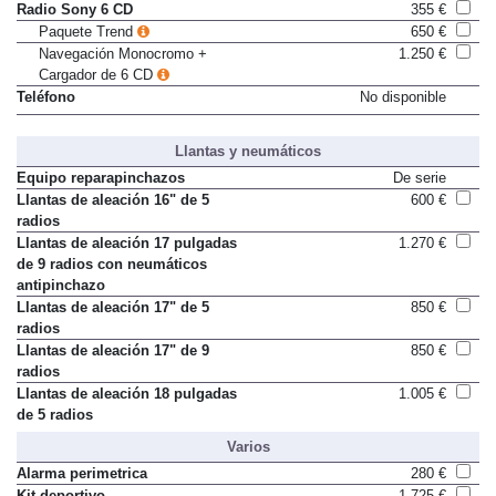
Radio Sony 6 CD
355 €
Paquete Trend
650 €
Navegación Monocromo +
1.250 €
Cargador de 6 CD
Teléfono
No disponible
Llantas y neumáticos
Equipo reparapinchazos
De serie
Llantas de aleación 16" de 5
600 €
radios
Llantas de aleación 17 pulgadas
1.270 €
de 9 radios con neumáticos
antipinchazo
Llantas de aleación 17" de 5
850 €
radios
Llantas de aleación 17" de 9
850 €
radios
Llantas de aleación 18 pulgadas
1.005 €
de 5 radios
Varios
Alarma perimetrica
280 €
Kit deportivo
1.725 €