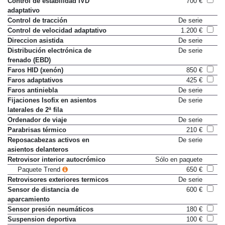
Control de estabilidad IVD
700 €
adaptativo
Control de tracción
De serie
Control de velocidad adaptativo
1.200 €
Direccion asistida
De serie
Distribución electrónica de
De serie
frenado (EBD)
Faros HID (xenón)
850 €
Faros adaptativos
425 €
Faros antiniebla
De serie
Fijaciones Isofix en asientos
De serie
laterales de 2ª fila
Ordenador de viaje
De serie
Parabrisas térmico
210 €
Reposacabezas activos en
De serie
asientos delanteros
Retrovisor interior autocrómico
Sólo en paquete
Paquete Trend
650 €
Retrovisores exteriores termicos
De serie
Sensor de distancia de
600 €
aparcamiento
Sensor presión neumáticos
180 €
Suspension deportiva
100 €