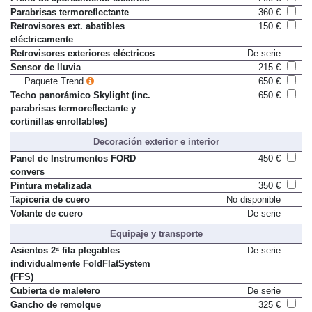
Parabrisas termoreflectante
360 €
Retrovisores ext. abatibles
150 €
eléctricamente
Retrovisores exteriores eléctricos
De serie
Sensor de lluvia
215 €
Paquete Trend
650 €
Techo panorámico Skylight (inc.
650 €
parabrisas termoreflectante y
cortinillas enrollables)
Decoración exterior e interior
Panel de Instrumentos FORD
450 €
convers
Pintura metalizada
350 €
Tapiceria de cuero
No disponible
Volante de cuero
De serie
Equipaje y transporte
Asientos 2ª fila plegables
De serie
individualmente FoldFlatSystem
(FFS)
Cubierta de maletero
De serie
Gancho de remolque
325 €