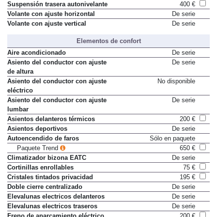
Suspensión trasera autonivelante
400 €
Volante con ajuste horizontal
De serie
Volante con ajuste vertical
De serie
Elementos de confort
Aire acondicionado
De serie
Asiento del conductor con ajuste
De serie
de altura
Asiento del conductor con ajuste
No disponible
eléctrico
Asiento del conductor con ajuste
De serie
lumbar
Asientos delanteros térmicos
200 €
Asientos deportivos
De serie
Autoencendido de faros
Sólo en paquete
Paquete Trend
650 €
Climatizador bizona EATC
De serie
Cortinillas enrollables
75 €
Cristales tintados privacidad
195 €
Doble cierre centralizado
De serie
Elevalunas electricos delanteros
De serie
Elevalunas electricos traseros
De serie
Freno de aparcamiento eléctrico
200 €