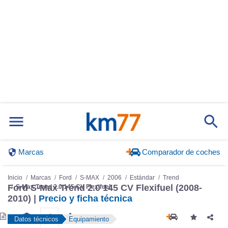
Marcas
Comparador de coches
Inicio
Marcas
Ford
S-MAX
2006
Estándar
Trend
Ford S-Max Trend 2.0 145 CV Flexifuel (2008-
S-Max Trend 2.0 145 CV Flexifuel
2010) |
Precio y ficha técnica
Datos técnicos
Equipamiento