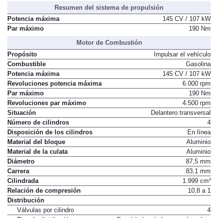
Resumen del sistema de propulsión
Potencia máxima
145 CV / 107 kW
Par máximo
190 Nm
Motor de Combustión
Propósito
Impulsar el vehículo
Combustible
Gasolina
Potencia máxima
145 CV / 107 kW
Revoluciones potencia máxima
6.000 rpm
Par máximo
190 Nm
Revoluciones par máximo
4.500 rpm
Situación
Delantero transversal
Número de cilindros
4
Disposición de los cilindros
En línea
Material del bloque
Aluminio
Material de la culata
Aluminio
Diámetro
87,5 mm
Carrera
83,1 mm
Cilindrada
1.999 cm³
Relación de compresión
10,8 a 1
Distribución
Válvulas por cilindro
4