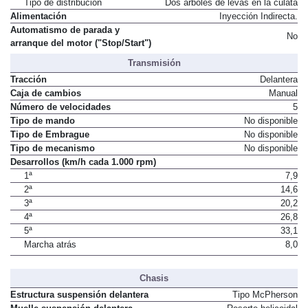
Tipo de distribución
Dos árboles de levas en la culata
Alimentación
Inyección Indirecta.
Automatismo de parada y
No
arranque del motor ("Stop/Start")
Transmisión
Tracción
Delantera
Caja de cambios
Manual
Número de velocidades
5
Tipo de mando
No disponible
Tipo de Embrague
No disponible
Tipo de mecanismo
No disponible
Desarrollos (km/h cada 1.000 rpm)
1ª
7,9
2ª
14,6
3ª
20,2
4ª
26,8
5ª
33,1
Marcha atrás
8,0
Chasis
Estructura suspensión delantera
Tipo McPherson