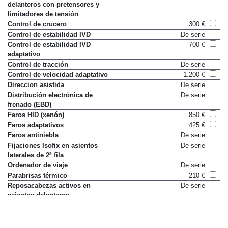
delanteros con pretensores y
limitadores de tensión
Control de crucero
300 €
Control de estabilidad IVD
De serie
Control de estabilidad IVD
700 €
adaptativo
Control de tracción
De serie
Control de velocidad adaptativo
1.200 €
Direccion asistida
De serie
Distribución electrónica de
De serie
frenado (EBD)
Faros HID (xenón)
850 €
Faros adaptativos
425 €
Faros antiniebla
De serie
Fijaciones Isofix en asientos
De serie
laterales de 2ª fila
Ordenador de viaje
De serie
Parabrisas térmico
210 €
Reposacabezas activos en
De serie
asientos delanteros
Retrovisor interior autocrómico
Sólo en paquete
Paquete Visibilidad
215 €
Retrovisores exteriores termicos
De serie