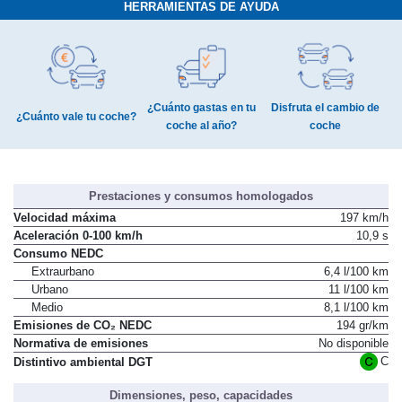
HERRAMIENTAS DE AYUDA
¿Cuánto gastas en tu
Disfruta el cambio de
¿Cuánto vale tu coche?
coche al año?
coche
Prestaciones y consumos homologados
Velocidad máxima
197 km/h
Aceleración 0-100 km/h
10,9 s
Consumo NEDC
Extraurbano
6,4 l/100 km
Urbano
11 l/100 km
Medio
8,1 l/100 km
Emisiones de CO₂ NEDC
194 gr/km
Normativa de emisiones
No disponible
C
Distintivo ambiental DGT
Dimensiones, peso, capacidades