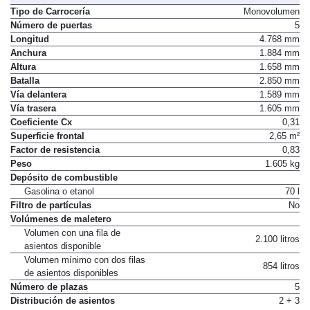
Tipo de Carrocería
Monovolumen
Número de puertas
5
Longitud
4.768 mm
Anchura
1.884 mm
Altura
1.658 mm
Batalla
2.850 mm
Vía delantera
1.589 mm
Vía trasera
1.605 mm
Coeficiente Cx
0,31
Superficie frontal
2,65 m²
Factor de resistencia
0,83
Peso
1.605 kg
Depósito de combustible
Gasolina o etanol
70 l
Filtro de partículas
No
Volúmenes de maletero
Volumen con una fila de
2.100 litros
asientos disponible
Volumen mínimo con dos filas
854 litros
de asientos disponibles
Número de plazas
5
Distribución de asientos
2 + 3