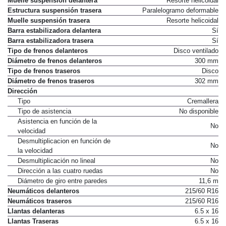
Muelle suspensión delantera
Resorte helicoidal
Estructura suspensión trasera
Paralelogramo deformable
Muelle suspensión trasera
Resorte helicoidal
Barra estabilizadora delantera
Sí
Barra estabilizadora trasera
Sí
Tipo de frenos delanteros
Disco ventilado
Diámetro de frenos delanteros
300 mm
Tipo de frenos traseros
Disco
Diámetro de frenos traseros
302 mm
Dirección
Tipo
Cremallera
Tipo de asistencia
No disponible
Asistencia en función de la
No
velocidad
Desmultiplicacion en función de
No
la velocidad
Desmultiplicación no lineal
No
Dirección a las cuatro ruedas
No
Diámetro de giro entre paredes
11,6 m
Neumáticos delanteros
215/60 R16
Neumáticos traseros
215/60 R16
Llantas delanteras
6.5 x 16
Llantas Traseras
6.5 x 16