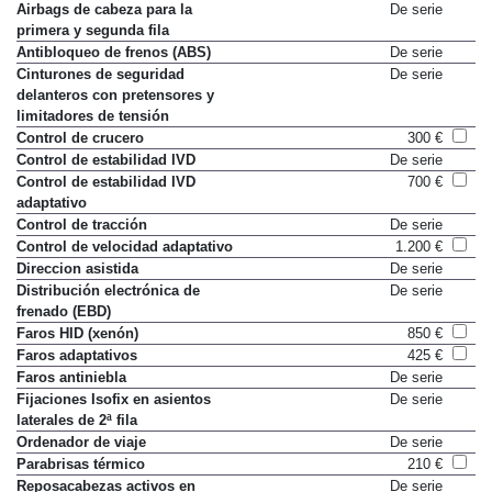
Airbags de cabeza para la
De serie
primera y segunda fila
Antibloqueo de frenos (ABS)
De serie
Cinturones de seguridad
De serie
delanteros con pretensores y
limitadores de tensión
Control de crucero
300 €
Control de estabilidad IVD
De serie
Control de estabilidad IVD
700 €
adaptativo
Control de tracción
De serie
Control de velocidad adaptativo
1.200 €
Direccion asistida
De serie
Distribución electrónica de
De serie
frenado (EBD)
Faros HID (xenón)
850 €
Faros adaptativos
425 €
Faros antiniebla
De serie
Fijaciones Isofix en asientos
De serie
laterales de 2ª fila
Ordenador de viaje
De serie
Parabrisas térmico
210 €
Reposacabezas activos en
De serie