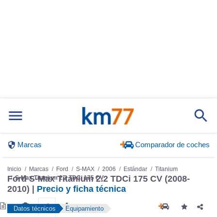
Marcas
Comparador de coches
Inicio
Marcas
Ford
S-MAX
2006
Estándar
Titanium
Ford S-Max Titanium 2.2 TDCi 175 CV (2008-
S-Max Titanium 2.2 TDCi 175 CV
2010) |
Precio y ficha técnica
Datos técnicos
Equipamiento