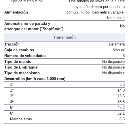
Tipo de distribución
Dos árboles de levas en la culata
Inyección directa por conducto
Alimentación
común. Turbo. Geometría variable.
Intercooler
Automatismo de parada y
No
arranque del motor ("Stop/Start")
Transmisión
Tracción
Delantera
Caja de cambios
Manual
Número de velocidades
6
Tipo de mando
No disponible
Tipo de Embrague
No disponible
Tipo de mecanismo
No disponible
Desarrollos (km/h cada 1.000 rpm)
1ª
8,3
2ª
14,8
3ª
23,6
4ª
33,8
5ª
42,2
6ª
52,1
Marcha atrás
8,5