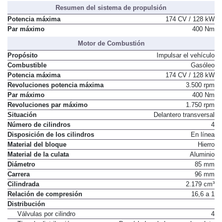
Resumen del sistema de propulsión
Potencia máxima
174 CV / 128 kW
Par máximo
400 Nm
Motor de Combustión
Propósito
Impulsar el vehículo
Combustible
Gasóleo
Potencia máxima
174 CV / 128 kW
Revoluciones potencia máxima
3.500 rpm
Par máximo
400 Nm
Revoluciones par máximo
1.750 rpm
Situación
Delantero transversal
Número de cilindros
4
Disposición de los cilindros
En línea
Material del bloque
Hierro
Material de la culata
Aluminio
Diámetro
85 mm
Carrera
96 mm
Cilindrada
2.179 cm³
Relación de compresión
16,6 a 1
Distribución
Válvulas por cilindro
4