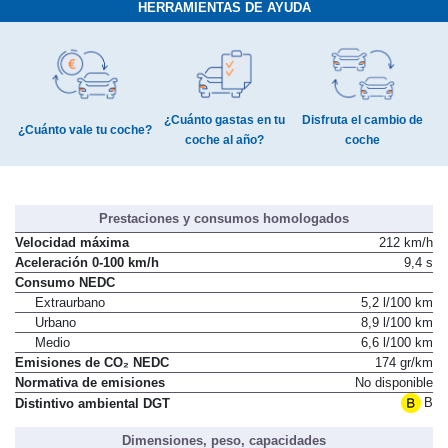
HERRAMIENTAS DE AYUDA
¿Cuánto gastas en tu
Disfruta el cambio de
¿Cuánto vale tu coche?
coche al año?
coche
Prestaciones y consumos homologados
Velocidad máxima
212 km/h
Aceleración 0-100 km/h
9,4 s
Consumo NEDC
Extraurbano
5,2 l/100 km
Urbano
8,9 l/100 km
Medio
6,6 l/100 km
Emisiones de CO₂ NEDC
174 gr/km
Normativa de emisiones
No disponible
B
Distintivo ambiental DGT
Dimensiones, peso, capacidades