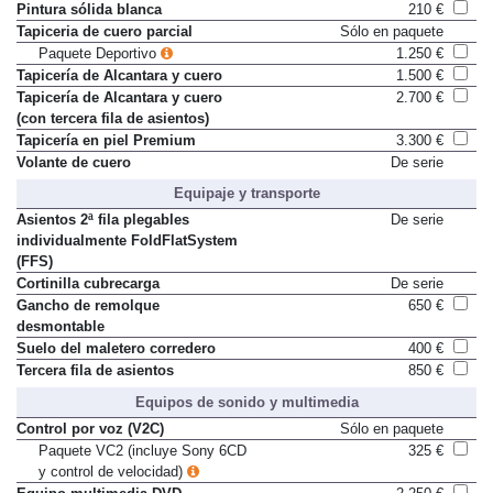
Pintura sólida blanca
210 €
Tapiceria de cuero parcial
Sólo en paquete
Paquete Deportivo
1.250 €
Tapicería de Alcantara y cuero
1.500 €
Tapicería de Alcantara y cuero
2.700 €
(con tercera fila de asientos)
Tapicería en piel Premium
3.300 €
Volante de cuero
De serie
Equipaje y transporte
Asientos 2ª fila plegables
De serie
individualmente FoldFlatSystem
(FFS)
Cortinilla cubrecarga
De serie
Gancho de remolque
650 €
desmontable
Suelo del maletero corredero
400 €
Tercera fila de asientos
850 €
Equipos de sonido y multimedia
Control por voz (V2C)
Sólo en paquete
Paquete VC2 (incluye Sony 6CD
325 €
y control de velocidad)