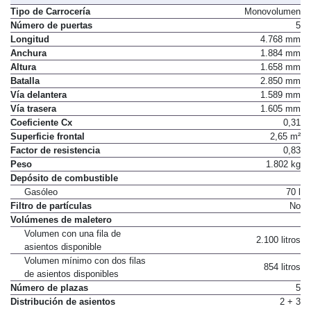
Tipo de Carrocería
Monovolumen
Número de puertas
5
Longitud
4.768 mm
Anchura
1.884 mm
Altura
1.658 mm
Batalla
2.850 mm
Vía delantera
1.589 mm
Vía trasera
1.605 mm
Coeficiente Cx
0,31
Superficie frontal
2,65 m²
Factor de resistencia
0,83
Peso
1.802 kg
Depósito de combustible
Gasóleo
70 l
Filtro de partículas
No
Volúmenes de maletero
Volumen con una fila de
2.100 litros
asientos disponible
Volumen mínimo con dos filas
854 litros
de asientos disponibles
Número de plazas
5
Distribución de asientos
2 + 3