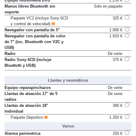
Equipo multimedia DVD
2.250 €
Manos libres Bluetooth sin
Sólo en paquete
soporte
Paquete VC2 (incluye Sony 6CD
325 €
y control de velocidad)
Navegador con pantalla de 5"
1.000 €
Navegador con pantalla de color
1.810 €
de 7" (inc. Bluetooth con V2C y
USB)
Radio
De serie
Radio Sony 6CD (incluye
375 €
Bluettoth y USB)
Llantas y neumáticos
Equipo reparapinchazos
De serie
Llantas de aleación 17" de 5
De serie
radios
Llantas de aleación 18"
390 €
Individual
Paquete Deportivo
1.250 €
Varios
Alarma perimetrica
250 €