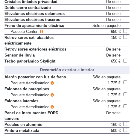
Cristales tintados privacidad
De serie
Doble cierre centralizado
De serie
Elevalunas electricos delanteros
De serie
Elevalunas electricos traseros
De serie
Freno de aparcamiento eléctrico
Sólo en paquete
Paquete Confort
650 €
Retrovisores ext. abatibles
150 €
eléctricamente
Retrovisores exteriores eléctricos
De serie
Sensor de lluvia
De serie
Techo panorámico Skylight
650 €
Decoración exterior e interior
Alerón posterior con luz de freno
Sólo en paquete
Paquete Aerodinámico
1.725 €
Faldones de paragolpes
Sólo en paquete
Paquete Aerodinámico
1.725 €
Faldones laterales
Sólo en paquete
Paquete Aerodinámico
1.725 €
Panel de Instrumentos FORD
De serie
convers
Pedales en aluminio
160 €
Pintura metalizada
500 €