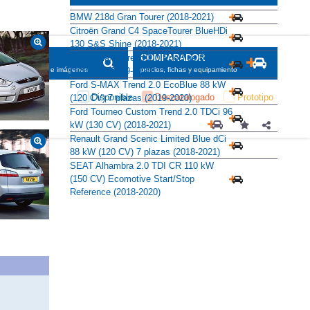
Alternativas
BMW 218d Gran Tourer (2018-2021)
Citroën Grand C4 SpaceTourer BlueHDi
130 S&S Shine (2018-2021)
Ford Galaxy Trend 2.0 EcoBlue 88 kW
(120 CV) (2019-2020)
Ford S-MAX Trend 2.0 EcoBlue 88 kW
(120 CV) 7 plazas (2019-2020)
Ford Tourneo Custom Trend 2.0 TDCi 96
kW (130 CV) (2018-2021)
Renault Grand Scenic Limited Blue dCi
88 kW (120 CV) 7 plazas (2018-2021)
SEAT Alhambra 2.0 TDI CR 110 kW
(150 CV) Ecomotive Start/Stop
Reference (2018-2020)