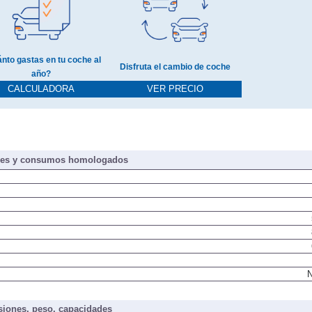
nto gastas en tu coche al
Disfruta el cambio de coche
año?
CALCULADORA
VER PRECIO
nes y consumos homologados
N