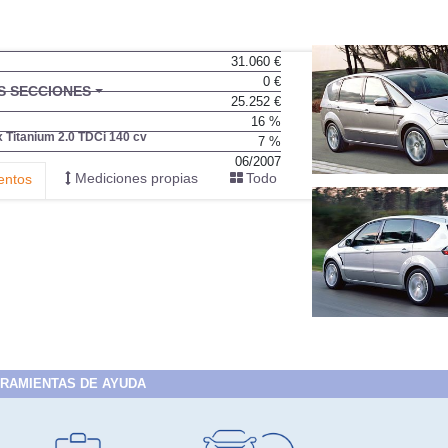
31.060 €
0 €
25.252 €
16 %
7 %
06/2007
RAMIENTAS DE AYUDA