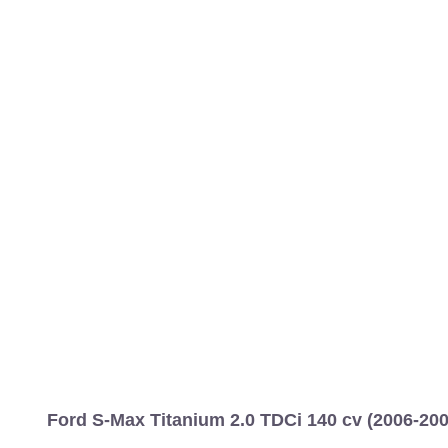
MARCAS
REVISTA/BLOG
OTRA
Inicio
Marcas
Ford
S-MAX
2006
Estándar
Titanium
S-Max
Información
Fotos
Precios, datos y equipami
Ford S-Max Titanium 2.0 TDCi 140 cv (2006-200