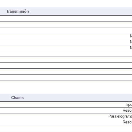
Inyección directa por conducto común. Turbo. Geometría variable
Transmisión
N
N
N
Chasis
Tip
Resor
Paralelogram
Resor