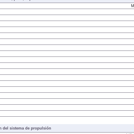
iones, peso, capacidades
M
 del sistema de propulsión