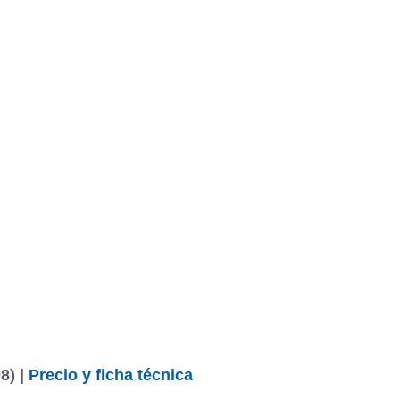
BU
S SECCIONES
infor
 Titanium 2.0 TDCi 140 cv
Mediciones propias
Todo
entos
8) |
Precio y ficha técnica