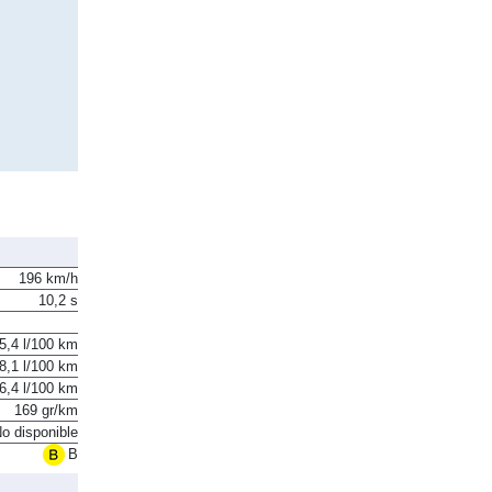
196 km/h
10,2 s
5,4 l/100 km
8,1 l/100 km
6,4 l/100 km
169 gr/km
o disponible
B