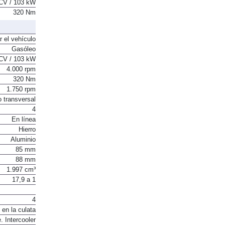
CV / 103 kW
320 Nm
r el vehículo
Gasóleo
CV / 103 kW
4.000 rpm
320 Nm
1.750 rpm
o transversal
4
En línea
Hierro
Aluminio
85 mm
88 mm
1.997 cm³
17,9 a 1
4
 en la culata