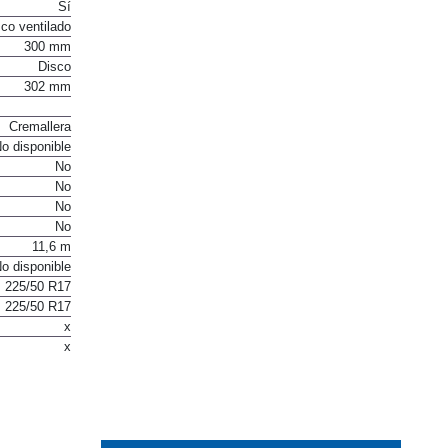
Sí
Sí
co ventilado
300 mm
Disco
302 mm
Cremallera
o disponible
No
No
No
No
11,6 m
o disponible
225/50 R17
225/50 R17
x
x