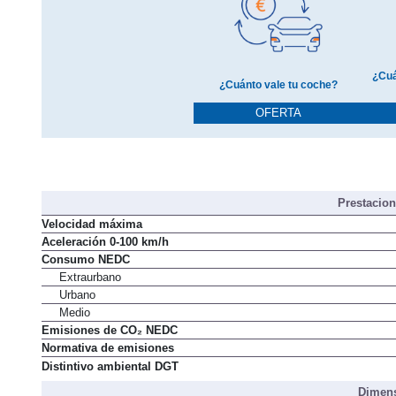
¿Cuá
¿Cuánto vale tu coche?
OFERTA
Prestacio
Velocidad máxima
Aceleración 0-100 km/h
Consumo NEDC
Extraurbano
Urbano
Medio
Emisiones de CO₂ NEDC
Normativa de emisiones
Distintivo ambiental DGT