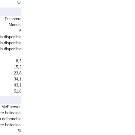
. Intercooler
No
Delantera
Manual
6
o disponible
o disponible
o disponible
8,3
15,2
23,8
34,1
43,1
51,6
o McPherson
te helicoidal
o deformable
te helicoidal