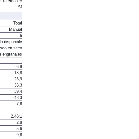
. Intercooler
Sí
Total
Manual
6
o disponible
sco en seco
e engranajes
6,9
13,8
23,9
33,3
39,4
48,3
7,6
2,48:1
2,8
5,6
9,6