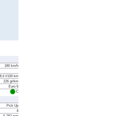
180 km/h
8,6 l/100 km
226 gr/km
Euro 6
C
Pick Up
4
5.282 mm