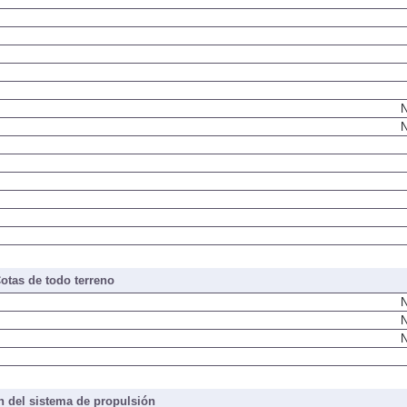
N
N
otas de todo terreno
N
N
N
 del sistema de propulsión