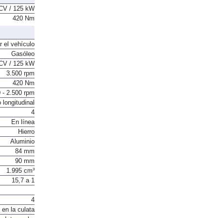
CV / 125 kW
420 Nm
r el vehículo
Gasóleo
CV / 125 kW
3.500 rpm
420 Nm
 - 2.500 rpm
 longitudinal
4
En línea
Hierro
Aluminio
84 mm
90 mm
1.995 cm³
15,7 a 1
4
 en la culata