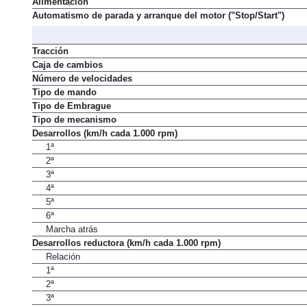
Alimentación
Automatismo de parada y arranque del motor ("Stop/Start")
Tracción
Caja de cambios
Número de velocidades
Tipo de mando
Tipo de Embrague
Tipo de mecanismo
Desarrollos (km/h cada 1.000 rpm)
1ª
2ª
3ª
4ª
5ª
6ª
Marcha atrás
Desarrollos reductora (km/h cada 1.000 rpm)
Relación
1ª
2ª
3ª