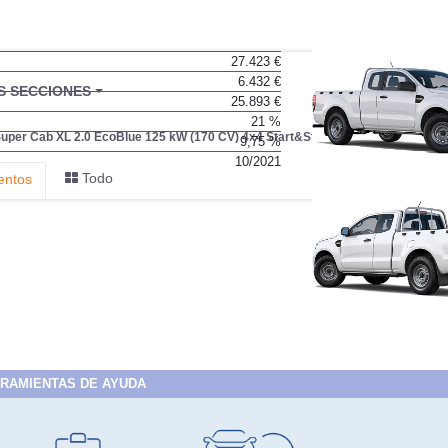
27.423 €
6.432 €
BU
S SECCIONES
25.893 €
infor
21 %
uper Cab XL 2.0 EcoBlue 125 kW (170 CV) 4x4 Start&Stop
9,75 %
10/2021
Todo
entos
RAMIENTAS DE AYUDA