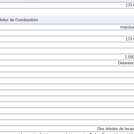
170 
otor de Combustión
Impulsa
170 
1.500
Delantero
Dos árboles de levas