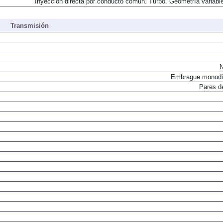
Inyección directa por conducto común. Turbo. Geometría variable
Transmisión
N
Embrague monodi
Pares d