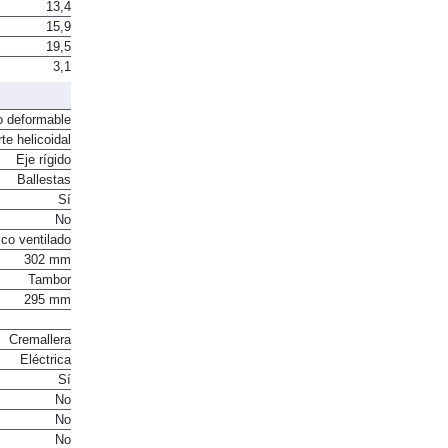
13,4
15,9
19,5
3,1
o deformable
te helicoidal
Eje rígido
Ballestas
Sí
No
co ventilado
302 mm
Tambor
295 mm
Cremallera
Eléctrica
Sí
No
No
No