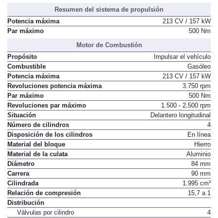
Altura de vadeo
800 mm
Resumen del sistema de propulsión
Potencia máxima
213 CV / 157 kW
Par máximo
500 Nm
Motor de Combustión
Propósito
Impulsar el vehículo
Combustible
Gasóleo
Potencia máxima
213 CV / 157 kW
Revoluciones potencia máxima
3.750 rpm
Par máximo
500 Nm
Revoluciones par máximo
1.500 - 2.500 rpm
Situación
Delantero longitudinal
Número de cilindros
4
Disposición de los cilindros
En línea
Material del bloque
Hierro
Material de la culata
Aluminio
Diámetro
84 mm
Carrera
90 mm
Cilindrada
1.995 cm³
Relación de compresión
15,7 a 1
Distribución