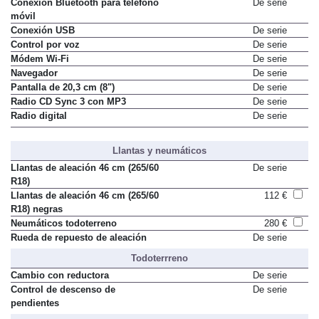
Conexión AUX
De serie
Conexión Bluetooth para teléfono
De serie
móvil
Conexión USB
De serie
Control por voz
De serie
Módem Wi-Fi
De serie
Navegador
De serie
Pantalla de 20,3 cm (8")
De serie
Radio CD Sync 3 con MP3
De serie
Radio digital
De serie
Llantas y neumáticos
Llantas de aleación 46 cm (265/60
De serie
R18)
Llantas de aleación 46 cm (265/60
112 €
R18) negras
Neumáticos todoterreno
280 €
Rueda de repuesto de aleación
De serie
Todoterrreno
Cambio con reductora
De serie
Control de descenso de
De serie
pendientes