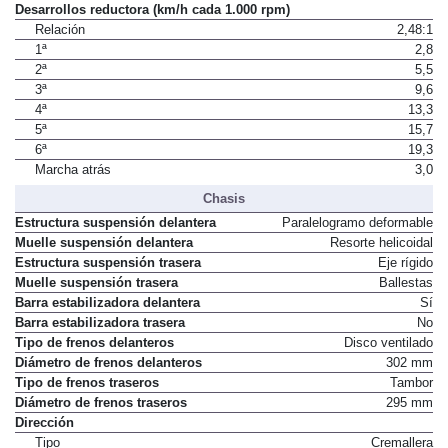
Marcha atrás
7,7
Desarrollos reductora (km/h cada 1.000 rpm)
Relación
2,48:1
1ª
2,8
2ª
5,5
3ª
9,6
4ª
13,3
5ª
15,7
6ª
19,3
Marcha atrás
3,0
Chasis
Estructura suspensión delantera
Paralelogramo deformable
Muelle suspensión delantera
Resorte helicoidal
Estructura suspensión trasera
Eje rígido
Muelle suspensión trasera
Ballestas
Barra estabilizadora delantera
Sí
Barra estabilizadora trasera
No
Tipo de frenos delanteros
Disco ventilado
Diámetro de frenos delanteros
302 mm
Tipo de frenos traseros
Tambor
Diámetro de frenos traseros
295 mm
Dirección