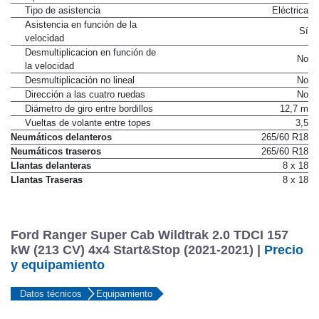
Tipo
Cremallera
Tipo de asistencia
Eléctrica
Asistencia en función de la
Sí
velocidad
Desmultiplicacion en función de
No
la velocidad
Desmultiplicación no lineal
No
Dirección a las cuatro ruedas
No
Diámetro de giro entre bordillos
12,7 m
Vueltas de volante entre topes
3,5
Neumáticos delanteros
265/60 R18
Neumáticos traseros
265/60 R18
Llantas delanteras
8 x 18
Llantas Traseras
8 x 18
Ford Ranger Super Cab Wildtrak 2.0 TDCI 157
kW (213 CV) 4x4 Start&Stop (2021-2021) |
Precio
y equipamiento
Datos técnicos
Equipamiento