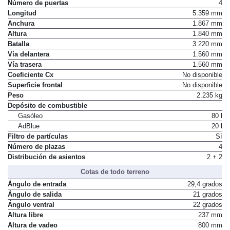
Tipo de Carrocería
Pick Up
Número de puertas
4
Longitud
5.359 mm
Anchura
1.867 mm
Altura
1.840 mm
Batalla
3.220 mm
Vía delantera
1.560 mm
Vía trasera
1.560 mm
Coeficiente Cx
No disponible
Superficie frontal
No disponible
Peso
2.235 kg
Depósito de combustible
Gasóleo
80 l
AdBlue
20 l
Filtro de partículas
Sí
Número de plazas
4
Distribución de asientos
2 + 2
Cotas de todo terreno
Ángulo de entrada
29,4 grados
Ángulo de salida
21 grados
Ángulo ventral
22 grados
Altura libre
237 mm