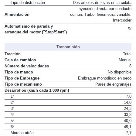
Válvulas por cilindro
4
Tipo de distribución
Dos árboles de levas en la culata
Inyección directa por conducto
Alimentación
común. Turbo. Geometría variable.
Intercooler
Automatismo de parada y
Sí
arranque del motor ("Stop/Start")
Transmisión
Tracción
Total
Caja de cambios
Manual
Número de velocidades
6
Tipo de mando
No disponible
Tipo de Embrague
Embrague monodisco en seco
Tipo de mecanismo
Pares de engranajes
Desarrollos (km/h cada 1.000 rpm)
1ª
7,0
2ª
14,0
3ª
24,3
4ª
33,8
5ª
40,0
6ª
49,1