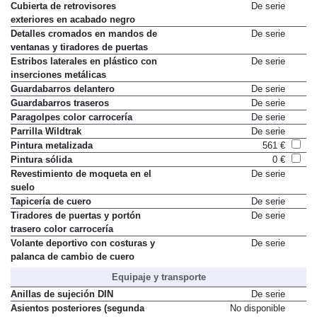
Alfombrillas premium
De serie
Cubierta de retrovisores
De serie
exteriores en acabado negro
Detalles cromados en mandos de
De serie
ventanas y tiradores de puertas
Estribos laterales en plástico con
De serie
inserciones metálicas
Guardabarros delantero
De serie
Guardabarros traseros
De serie
Paragolpes color carrocería
De serie
Parrilla Wildtrak
De serie
Pintura metalizada
561 €
Pintura sólida
0 €
Revestimiento de moqueta en el
De serie
suelo
Tapicería de cuero
De serie
Tiradores de puertas y portón
De serie
trasero color carrocería
Volante deportivo con costuras y
De serie
palanca de cambio de cuero
Equipaje y transporte
Anillas de sujeción DIN
De serie