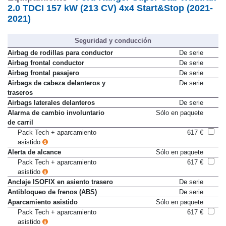
Equipamiento -
Ford Ranger Super Cab Wildtrak
2.0 TDCI 157 kW (213 CV) 4x4 Start&Stop (2021-
2021)
Seguridad y conducción
Airbag de rodillas para conductor
De serie
Airbag frontal conductor
De serie
Airbag frontal pasajero
De serie
Airbags de cabeza delanteros y
De serie
traseros
Airbags laterales delanteros
De serie
Alarma de cambio involuntario
Sólo en paquete
de carril
Pack Tech + aparcamiento
617 €
asistido
Alerta de alcance
Sólo en paquete
Pack Tech + aparcamiento
617 €
asistido
Anclaje ISOFIX en asiento trasero
De serie
Antibloqueo de frenos (ABS)
De serie
Aparcamiento asistido
Sólo en paquete
Pack Tech + aparcamiento
617 €