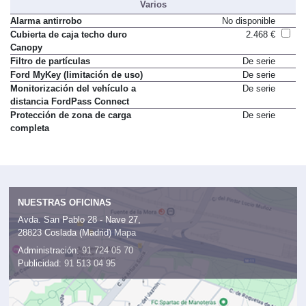
Varios
Alarma antirrobo
No disponible
Cubierta de caja techo duro
2.468 €
Canopy
Filtro de partículas
De serie
Ford MyKey (limitación de uso)
De serie
Monitorización del vehículo a
De serie
distancia FordPass Connect
Protección de zona de carga
De serie
completa
NUESTRAS OFICINAS
Avda. San Pablo 28 - Nave 27,
28823 Coslada (Madrid)
Mapa
Administración:
91 724 05 70
Publicidad:
91 513 04 95