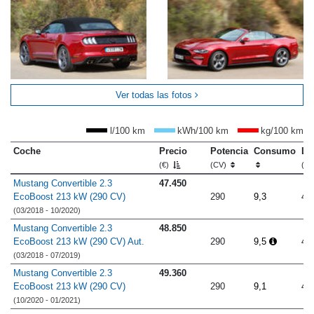
Ver todas las fotos
l/100 km
kWh/100 km
kg/100 km
Coche
Precio
Potencia
Consumo
Lo
(€)
(CV)
(m
Mustang Convertible 2.3
47.450
EcoBoost 213 kW (290 CV)
290
9,3
4.
(03/2018 - 10/2020)
Mustang Convertible 2.3
48.850
EcoBoost 213 kW (290 CV) Aut.
290
9,5
4.
(03/2018 - 07/2019)
Mustang Convertible 2.3
49.360
EcoBoost 213 kW (290 CV)
290
9,1
4.
(10/2020 - 01/2021)