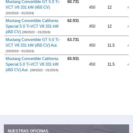
Mustang Convertible GT 5.0 Ti-
60.731
VCT V8 331 kW (450 CV)
450
12
4.
(03/2018 - 01/2024)
Mustang Convertible California
62.931
Special 5.0 Ti-VCT V8 331 kW
450
12
4.
(450 CV)
(09/2022 - 01/2024)
Mustang Convertible GT 5.0 Ti-
63.731
VCT V8 331 kW (450 CV) Aut.
450
11,5
4.
(03/2018 - 01/2024)
Mustang Convertible California
65.931
Special 5.0 Ti-VCT V8 331 kW
450
11,5
4.
(450 CV) Aut.
(09/2022 - 01/2024)
NUESTRAS OFICINAS