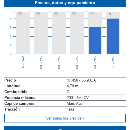
Precios, datos y equipamiento
0
0
0
0
3
4
4
3
2
1
0
10k > 20k
20k > 30k
30k > 40k
40k > 50k
+ de 50k
0 > 10k€
Precio
47.450 - 65.931 €
Longitud
4,79 m
Combustible
G
Potencia máxima
290 - 450 CV
Caja de cambios
Man, Aut
Tracción
Tras
Ver todos los precios