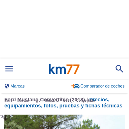
Marcas
Comparador de coches
Ford Mustang Convertible (2018) |
Precios,
Inicio
Marcas
Ford
Mustang
2018
Convertible
equipamientos, fotos, pruebas y fichas técnicas