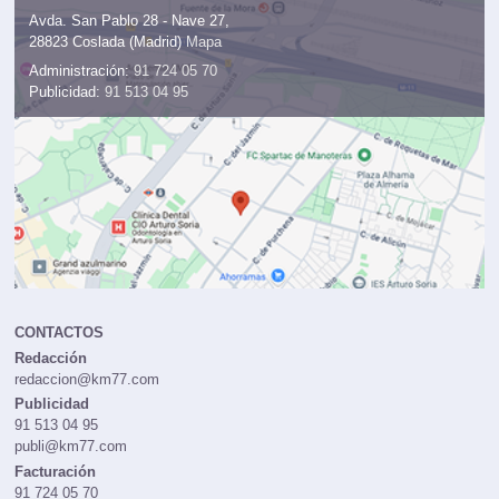
Avda. San Pablo 28 - Nave 27,
28823 Coslada (Madrid)
Mapa
Administración:
91 724 05 70
Publicidad:
91 513 04 95
CONTACTOS
Redacción
redaccion@km77.com
Publicidad
91 513 04 95
publi@km77.com
Facturación
91 724 05 70