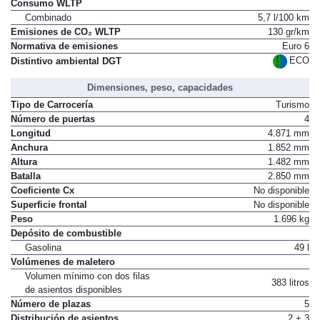
Consumo WLTP
Combinado
5,7 l/100 km
Emisiones de CO₂ WLTP
130 gr/km
Normativa de emisiones
Euro 6
ECO
Distintivo ambiental DGT
Dimensiones, peso, capacidades
Tipo de Carrocería
Turismo
Número de puertas
4
Longitud
4.871 mm
Anchura
1.852 mm
Altura
1.482 mm
Batalla
2.850 mm
Coeficiente Cx
No disponible
Superficie frontal
No disponible
Peso
1.696 kg
Depósito de combustible
Gasolina
49 l
Volúmenes de maletero
Volumen mínimo con dos filas
383 litros
de asientos disponibles
Número de plazas
5
Distribución de asientos
2 + 3