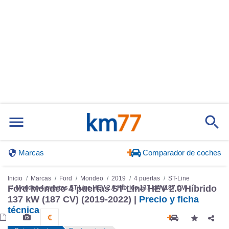
Marcas
Comparador de coches
Inicio
Marcas
Ford
Mondeo
2019
4 puertas
ST-Line
Ford Mondeo 4 puertas ST-Line HEV 2.0 Híbrido
Mondeo 4 puertas ST-Line HEV 2.0 Híbrido 137 kW (187 CV)
137 kW (187 CV) (2019-2022) |
Precio y ficha
técnica