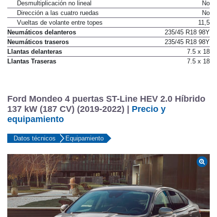
Desmultiplicación no lineal
No
Dirección a las cuatro ruedas
No
Vueltas de volante entre topes
11,5
Neumáticos delanteros
235/45 R18 98Y
Neumáticos traseros
235/45 R18 98Y
Llantas delanteras
7.5 x 18
Llantas Traseras
7.5 x 18
Ford Mondeo 4 puertas ST-Line HEV 2.0 Híbrido
137 kW (187 CV) (2019-2022) |
Precio y
equipamiento
Datos técnicos
Equipamiento