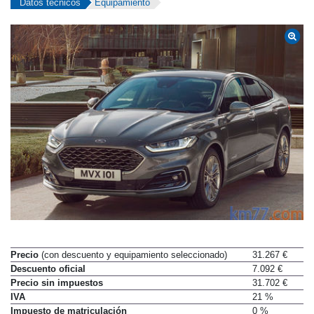
Datos técnicos
Equipamiento
Precio
(con descuento y equipamiento seleccionado)
31.267 €
Descuento oficial
7.092 €
Precio sin impuestos
31.702 €
IVA
21 %
Impuesto de matriculación
0 %