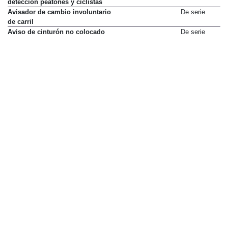
detección peatones y ciclistas
Avisador de cambio involuntario
De serie
de carril
Aviso de cinturón no colocado
De serie
Cerraduras de seguridad para
De serie
niños en puertas traseras
Control de crucero adaptativo
746 €
Paquete X
1.847 €
Control de estabilidad (ESC) con
De serie
estabilización de remolque
Control de presión de los
De serie
neumáticos (TPMS)
Control de tracción
De serie
Cámara de visión trasera
Sólo en paquete
Paquete X
1.847 €
Detector de fatiga
De serie
Detector de vehículos en ángulo
Sólo en paquete
muerto (BLIS)
Paquete X
1.847 €
Distribución electrónica de
De serie
frenado (EBD)
Faros LED
Sólo en paquete
Paquete Business Plus
1.347 €