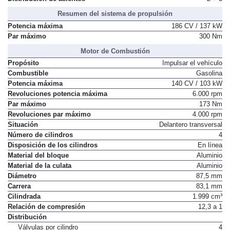
Resumen del sistema de propulsión
Potencia máxima
186 CV / 137 kW
Par máximo
300 Nm
Motor de Combustión
Propósito
Impulsar el vehículo
Combustible
Gasolina
Potencia máxima
140 CV / 103 kW
Revoluciones potencia máxima
6.000 rpm
Par máximo
173 Nm
Revoluciones par máximo
4.000 rpm
Situación
Delantero transversal
Número de cilindros
4
Disposición de los cilindros
En línea
Material del bloque
Aluminio
Material de la culata
Aluminio
Diámetro
87,5 mm
Carrera
83,1 mm
Cilindrada
1.999 cm³
Relación de compresión
12,3 a 1
Distribución
Válvulas por cilindro
4