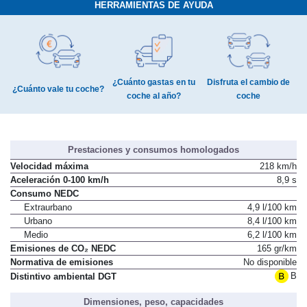
HERRAMIENTAS DE AYUDA
¿Cuánto gastas en tu
Disfruta el cambio de
¿Cuánto vale tu coche?
coche al año?
coche
Prestaciones y consumos homologados
Velocidad máxima
218 km/h
Aceleración 0-100 km/h
8,9 s
Consumo NEDC
Extraurbano
4,9 l/100 km
Urbano
8,4 l/100 km
Medio
6,2 l/100 km
Emisiones de CO₂ NEDC
165 gr/km
Normativa de emisiones
No disponible
B
Distintivo ambiental DGT
Dimensiones, peso, capacidades