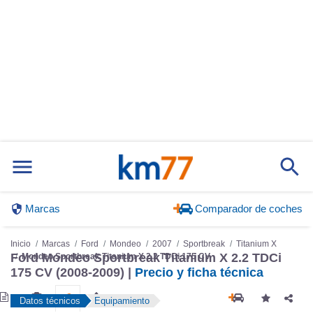
Marcas
Comparador de coches
Inicio
Marcas
Ford
Mondeo
2007
Sportbreak
Titanium X
Ford Mondeo Sportbreak Titanium X 2.2 TDCi
Mondeo Sportbreak Titanium X 2.2 TDCi 175 CV
175 CV (2008-2009) |
Precio y ficha técnica
Datos técnicos
Equipamiento