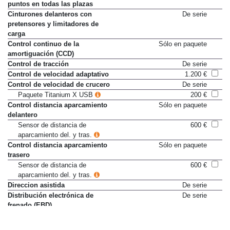
puntos en todas las plazas
Cinturones delanteros con
De serie
pretensores y limitadores de
carga
Control continuo de la
Sólo en paquete
amortiguación (CCD)
Control de tracción
De serie
Control de velocidad adaptativo
1.200 €
Control de velocidad de crucero
De serie
Paquete Titanium X USB
200 €
Control distancia aparcamiento
Sólo en paquete
delantero
Sensor de distancia de
600 €
aparcamiento del. y tras.
Control distancia aparcamiento
Sólo en paquete
trasero
Sensor de distancia de
600 €
aparcamiento del. y tras.
Direccion asistida
De serie
Distribución electrónica de
De serie
frenado (EBD)
Faros HID (xenón)
De serie
Paquete Titanium X USB
200 €