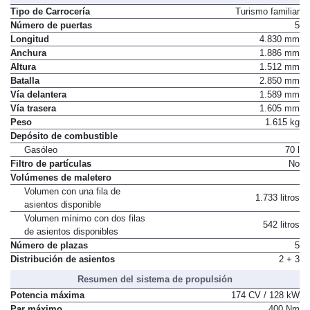
Tipo de Carrocería
Turismo familiar
Número de puertas
5
Longitud
4.830 mm
Anchura
1.886 mm
Altura
1.512 mm
Batalla
2.850 mm
Vía delantera
1.589 mm
Vía trasera
1.605 mm
Peso
1.615 kg
Depósito de combustible
Gasóleo
70 l
Filtro de partículas
No
Volúmenes de maletero
Volumen con una fila de
1.733 litros
asientos disponible
Volumen mínimo con dos filas
542 litros
de asientos disponibles
Número de plazas
5
Distribución de asientos
2 + 3
Resumen del sistema de propulsión
Potencia máxima
174 CV / 128 kW
Par máximo
400 Nm