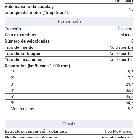
Intercooler
Automatismo de parada y
No
arranque del motor ("Stop/Start")
Transmisión
Tracción
Delantera
Caja de cambios
Manual
Número de velocidades
6
Tipo de mando
No disponible
Tipo de Embrague
No disponible
Tipo de mecanismo
No disponible
Desarrollos (km/h cada 1.000 rpm)
1ª
8,7
2ª
15,5
3ª
24,7
4ª
35,4
5ª
45,3
6ª
54,7
Marcha atrás
8,9
Chasis
Estructura suspensión delantera
Tipo McPherson
Muelle suspensión delantera
Resorte helicoidal