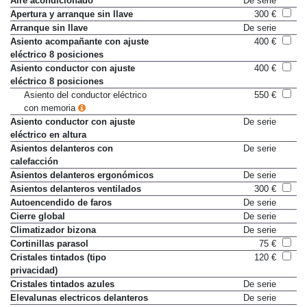
Aire acondicionado
De serie
Apertura y arranque sin llave
300 €
Arranque sin llave
De serie
Asiento acompañante con ajuste
400 €
eléctrico 8 posiciones
Asiento conductor con ajuste
400 €
eléctrico 8 posiciones
Asiento del conductor eléctrico
550 €
con memoria
Asiento conductor con ajuste
De serie
eléctrico en altura
Asientos delanteros con
De serie
calefacción
Asientos delanteros ergonómicos
De serie
Asientos delanteros ventilados
300 €
Autoencendido de faros
De serie
Cierre global
De serie
Climatizador bizona
De serie
Cortinillas parasol
75 €
Cristales tintados (tipo
120 €
privacidad)
Cristales tintados azules
De serie
Elevalunas electricos delanteros
De serie