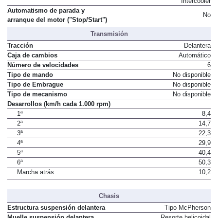
Intercooler
Automatismo de parada y
No
arranque del motor ("Stop/Start")
Transmisión
Tracción
Delantera
Caja de cambios
Automático
Número de velocidades
6
Tipo de mando
No disponible
Tipo de Embrague
No disponible
Tipo de mecanismo
No disponible
Desarrollos (km/h cada 1.000 rpm)
1ª
8,4
2ª
14,7
3ª
22,3
4ª
29,9
5ª
40,4
6ª
50,3
Marcha atrás
10,2
Chasis
Estructura suspensión delantera
Tipo McPherson
Muelle suspensión delantera
Resorte helicoidal