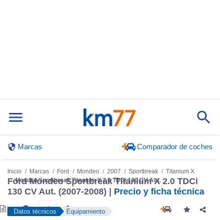
Marcas
Comparador de coches
Inicio
Marcas
Ford
Mondeo
2007
Sportbreak
Titanium X
Ford Mondeo Sportbreak Titanium X 2.0 TDCi
Mondeo Sportbreak Titanium X 2.0 TDCi 130 CV Aut.
130 CV Aut. (2007-2008) |
Precio y ficha técnica
Datos técnicos
Equipamiento