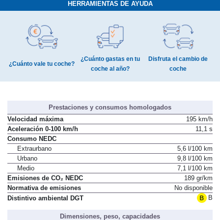
HERRAMIENTAS DE AYUDA
¿Cuánto gastas en tu
Disfruta el cambio de
¿Cuánto vale tu coche?
coche al año?
coche
Prestaciones y consumos homologados
Velocidad máxima
195 km/h
Aceleración 0-100 km/h
11,1 s
Consumo NEDC
Extraurbano
5,6 l/100 km
Urbano
9,8 l/100 km
Medio
7,1 l/100 km
Emisiones de CO₂ NEDC
189 gr/km
Normativa de emisiones
No disponible
B
Distintivo ambiental DGT
Dimensiones, peso, capacidades