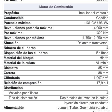
Motor de Combustión
Propósito
Impulsar el vehículo
Combustible
Gasóleo
Potencia máxima
131 CV / 96 kW
Revoluciones potencia máxima
4.000 rpm
Par máximo
320 Nm
Revoluciones par máximo
1.750 - 2.250 rpm
Situación
Delantero transversal
Número de cilindros
4
Disposición de los cilindros
En línea
Material del bloque
Hierro
Material de la culata
Aluminio
Diámetro
85 mm
Carrera
88 mm
Cilindrada
1.997 cm³
Relación de compresión
17,9 a 1
Distribución
Válvulas por cilindro
4
Tipo de distribución
Dos árboles de levas en la culata
Inyección directa por conducto
Alimentación
común. Turbo. Geometría variable.