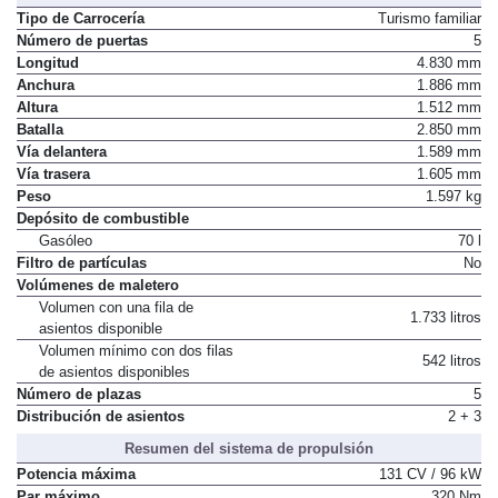
Tipo de Carrocería
Turismo familiar
Número de puertas
5
Longitud
4.830 mm
Anchura
1.886 mm
Altura
1.512 mm
Batalla
2.850 mm
Vía delantera
1.589 mm
Vía trasera
1.605 mm
Peso
1.597 kg
Depósito de combustible
Gasóleo
70 l
Filtro de partículas
No
Volúmenes de maletero
Volumen con una fila de
1.733 litros
asientos disponible
Volumen mínimo con dos filas
542 litros
de asientos disponibles
Número de plazas
5
Distribución de asientos
2 + 3
Resumen del sistema de propulsión
Potencia máxima
131 CV / 96 kW
Par máximo
320 Nm