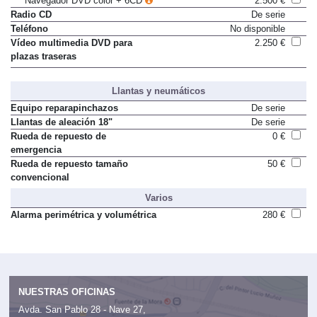
Navegador DVD color + 6CD
2.500 €
Radio CD
De serie
Teléfono
No disponible
Vídeo multimedia DVD para
2.250 €
plazas traseras
Llantas y neumáticos
Equipo reparapinchazos
De serie
Llantas de aleación 18"
De serie
Rueda de repuesto de
0 €
emergencia
Rueda de repuesto tamaño
50 €
convencional
Varios
Alarma perimétrica y volumétrica
280 €
NUESTRAS OFICINAS
Avda. San Pablo 28 - Nave 27,