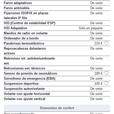
Faros adaptativos
De serie
Faros antiniebla
De serie
Fijaciones ISOFIX en plazas
De serie
laterales 2ª fila
IVD (Control de estabilidad ESP)
De serie
IVD Adaptativo
Sólo en paquete
Mandos de radio en volante
De serie
Ordenador de a bordo
De serie
Parabrisas termoeléctrico
210 €
Reposacabezas delanteros
De serie
activos
Retrovisor int. antideslumbrante
De serie
aut.
Retrovisores ext. térmicos
De serie
Sensor de presión de neumáticos
180 €
Servofreno de emergencia (EBA)
De serie
Suspension deportiva
100 €
Suspensión autonivelante
De serie
Volante con ajuste horizontal
De serie
Volante con ajuste vertical
De serie
Elementos de confort