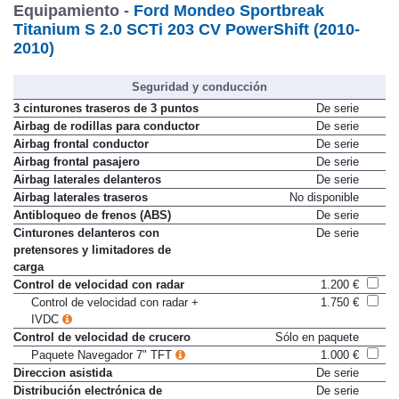
Equipamiento -
Ford Mondeo Sportbreak
Titanium S 2.0 SCTi 203 CV PowerShift (2010-
2010)
Seguridad y conducción
3 cinturones traseros de 3 puntos
De serie
Airbag de rodillas para conductor
De serie
Airbag frontal conductor
De serie
Airbag frontal pasajero
De serie
Airbag laterales delanteros
De serie
Airbag laterales traseros
No disponible
Antibloqueo de frenos (ABS)
De serie
Cinturones delanteros con
De serie
pretensores y limitadores de
carga
Control de velocidad con radar
1.200 €
Control de velocidad con radar +
1.750 €
IVDC
Control de velocidad de crucero
Sólo en paquete
Paquete Navegador 7" TFT
1.000 €
Direccion asistida
De serie
Distribución electrónica de
De serie