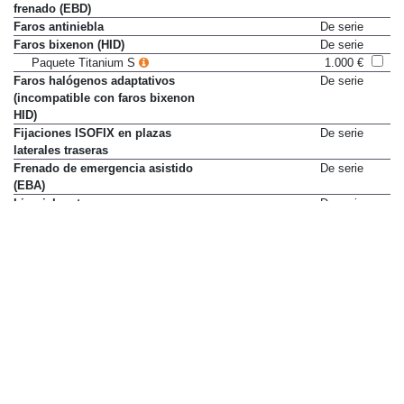
frenado (EBD)
Faros antiniebla
De serie
Faros bixenon (HID)
De serie
Paquete Titanium S
1.000 €
Faros halógenos adaptativos
De serie
(incompatible con faros bixenon
HID)
Fijaciones ISOFIX en plazas
De serie
laterales traseras
Frenado de emergencia asistido
De serie
(EBA)
Limpialuneta
De serie
Luneta térmica
De serie
Mandos de radio en volante
De serie
Ordenador de a bordo
De serie
Parabrisas calefactado
210 €
Reloj digital
De serie
Reposacabezas delanteros
De serie
activos
Retrovisor interior
De serie
antideslumbramiento
Retrovisores ext. térmicos
De serie
Sensor de distancia de
Sólo en paquete