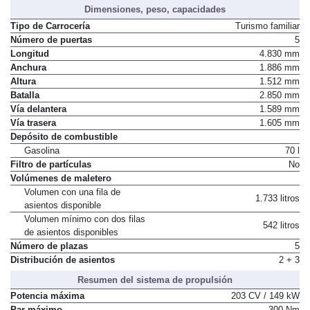
Dimensiones, peso, capacidades
Tipo de Carrocería
Turismo familiar
Número de puertas
5
Longitud
4.830 mm
Anchura
1.886 mm
Altura
1.512 mm
Batalla
2.850 mm
Vía delantera
1.589 mm
Vía trasera
1.605 mm
Depósito de combustible
Gasolina
70 l
Filtro de partículas
No
Volúmenes de maletero
Volumen con una fila de
1.733 litros
asientos disponible
Volumen mínimo con dos filas
542 litros
de asientos disponibles
Número de plazas
5
Distribución de asientos
2 + 3
Resumen del sistema de propulsión
Potencia máxima
203 CV / 149 kW
Par máximo
300 Nm