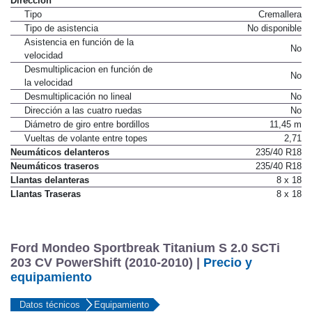
Dirección
Tipo
Cremallera
Tipo de asistencia
No disponible
Asistencia en función de la
No
velocidad
Desmultiplicacion en función de
No
la velocidad
Desmultiplicación no lineal
No
Dirección a las cuatro ruedas
No
Diámetro de giro entre bordillos
11,45 m
Vueltas de volante entre topes
2,71
Neumáticos delanteros
235/40 R18
Neumáticos traseros
235/40 R18
Llantas delanteras
8 x 18
Llantas Traseras
8 x 18
Ford Mondeo Sportbreak Titanium S 2.0 SCTi
203 CV PowerShift (2010-2010) |
Precio y
equipamiento
Datos técnicos
Equipamiento