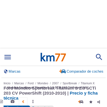
Marcas
Comparador de coches
Inicio
Marcas
Ford
Mondeo
2007
Sportbreak
Titanium X
Ford Mondeo Sportbreak Titanium S 2.0 SCTi
Mondeo Sportbreak Titanium S 2.0 SCTi 203 CV PowerShift
203 CV PowerShift (2010-2010) |
Precio y ficha
técnica