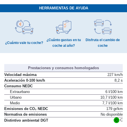
HERRAMIENTAS DE AYUDA
¿Cuánto gastas en tu
Disfruta el cambio de
¿Cuánto vale tu coche?
coche al año?
coche
Prestaciones y consumos homologados
Velocidad máxima
227 km/h
Aceleración 0-100 km/h
8,2 s
Consumo NEDC
Extraurbano
6 l/100 km
Urbano
10,7 l/100 km
Medio
7,7 l/100 km
Emisiones de CO₂ NEDC
179 gr/km
Normativa de emisiones
No disponible
C
Distintivo ambiental DGT