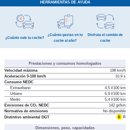
HERRAMIENTAS DE AYUDA
¿Cuánto gastas en tu
Disfruta el cambio de
¿Cuánto vale tu coche?
coche al año?
coche
Prestaciones y consumos homologados
Velocidad máxima
198 km/h
Aceleración 0-100 km/h
10,9 s
Consumo NEDC
Extraurbano
4,5 l/100 km
Urbano
6,9 l/100 km
Medio
5,4 l/100 km
Emisiones de CO₂ NEDC
142 gr/km
Normativa de emisiones
No disponible
B
Distintivo ambiental DGT
Dimensiones, peso, capacidades