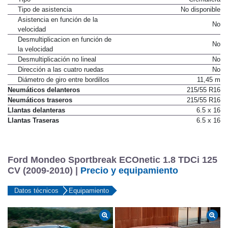
Tipo de asistencia
No disponible
Asistencia en función de la
No
velocidad
Desmultiplicacion en función de
No
la velocidad
Desmultiplicación no lineal
No
Dirección a las cuatro ruedas
No
Diámetro de giro entre bordillos
11,45 m
Neumáticos delanteros
215/55 R16
Neumáticos traseros
215/55 R16
Llantas delanteras
6.5 x 16
Llantas Traseras
6.5 x 16
Ford Mondeo Sportbreak ECOnetic 1.8 TDCi 125
CV (2009-2010) |
Precio y equipamiento
Datos técnicos
Equipamiento