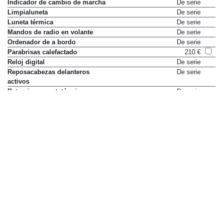
Indicador de cambio de marcha
De serie
Limpialuneta
De serie
Luneta térmica
De serie
Mandos de radio en volante
De serie
Ordenador de a bordo
De serie
Parabrisas calefactado
210 €
Reloj digital
De serie
Reposacabezas delanteros
De serie
activos
Retrovisores ext. térmicos
De serie
Sensor de distancia de
Sólo en paquete
aparcamiento delantero
Sensor de distancia de
600 €
aparcamiento del. y tras.
Paquete Navegador 5" SD
1.000 €
Sensor de distancia de
Sólo en paquete
aparcamiento trasero
Sensor de distancia de
600 €
aparcamiento del. y tras.
Paquete Navegador 5" SD
1.000 €
Sensor de presión de neumáticos
180 €
Suspension deportiva
De serie
Termómetro exterior
De serie