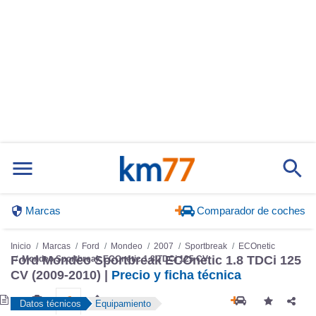
Marcas
Comparador de coches
Inicio
Marcas
Ford
Mondeo
2007
Sportbreak
ECOnetic
Ford Mondeo Sportbreak ECOnetic 1.8 TDCi 125
Mondeo Sportbreak ECOnetic 1.8 TDCi 125 CV
CV (2009-2010) |
Precio y ficha técnica
Datos técnicos
Equipamiento