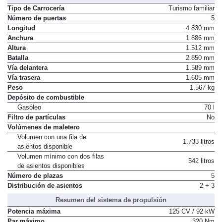
Tipo de Carrocería
Turismo familiar
Número de puertas
5
Longitud
4.830 mm
Anchura
1.886 mm
Altura
1.512 mm
Batalla
2.850 mm
Vía delantera
1.589 mm
Vía trasera
1.605 mm
Peso
1.567 kg
Depósito de combustible
Gasóleo
70 l
Filtro de partículas
No
Volúmenes de maletero
Volumen con una fila de
1.733 litros
asientos disponible
Volumen mínimo con dos filas
542 litros
de asientos disponibles
Número de plazas
5
Distribución de asientos
2 + 3
Resumen del sistema de propulsión
Potencia máxima
125 CV / 92 kW
Par máximo
320 Nm