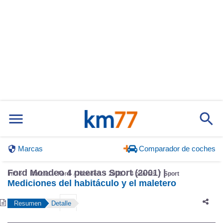
Marcas
Comparador de coches
Ford Mondeo 4 puertas Sport (2001) |
Inicio
Marcas
Ford
Mondeo
2001
4 puertas
Sport
Mediciones del habitáculo y el maletero
Resumen
Detalle