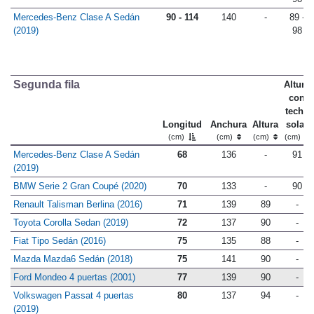
Mercedes-Benz Clase A Sedán
90 - 114
140
-
89 -
(2019)
98
Segunda fila
Altura
con
techo
Longitud
Anchura
Altura
solar
(cm)
(cm)
(cm)
(cm)
Mercedes-Benz Clase A Sedán
68
136
-
91
(2019)
BMW Serie 2 Gran Coupé (2020)
70
133
-
90
Renault Talisman Berlina (2016)
71
139
89
-
Toyota Corolla Sedan (2019)
72
137
90
-
Fiat Tipo Sedán (2016)
75
135
88
-
Mazda Mazda6 Sedán (2018)
75
141
90
-
Ford Mondeo 4 puertas (2001)
77
139
90
-
Volkswagen Passat 4 puertas
80
137
94
-
(2019)