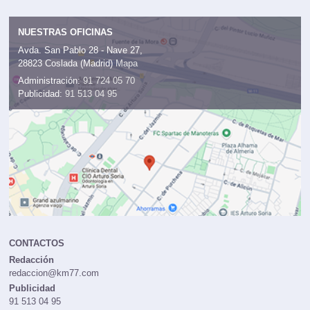
NUESTRAS OFICINAS
Avda. San Pablo 28 - Nave 27,
28823 Coslada (Madrid)
Mapa
Administración:
91 724 05 70
Publicidad:
91 513 04 95
CONTACTOS
Redacción
redaccion@km77.com
Publicidad
91 513 04 95