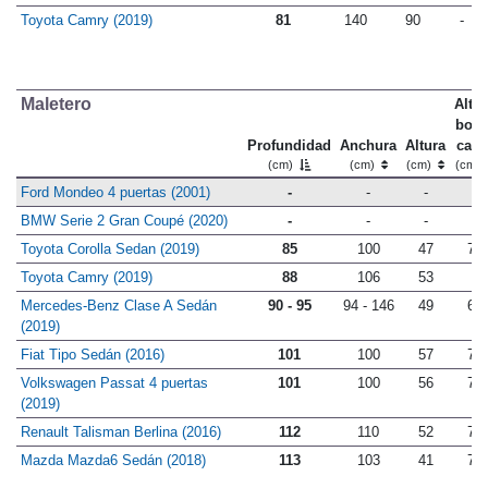
Toyota Camry (2019)
81
140
90
-
Maletero
Altu
bord
Profundidad
Anchura
Altura
carg
(cm)
(cm)
(cm)
(cm)
Ford Mondeo 4 puertas (2001)
-
-
-
-
BMW Serie 2 Gran Coupé (2020)
-
-
-
-
Toyota Corolla Sedan (2019)
85
100
47
71
Toyota Camry (2019)
88
106
53
-
Mercedes-Benz Clase A Sedán
90 - 95
94 - 146
49
68
(2019)
Fiat Tipo Sedán (2016)
101
100
57
71
Volkswagen Passat 4 puertas
101
100
56
75
(2019)
Renault Talisman Berlina (2016)
112
110
52
76
Mazda Mazda6 Sedán (2018)
113
103
41
73