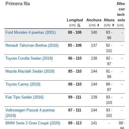
Primera fila
Altura
con
techo
Longitud
Anchura
Altura
solar
(cm)
(cm)
(cm)
(cm)
Ford Mondeo 4 puertas (2001)
88 - 108
140
93 -
-
99
Renault Talisman Berlina (2016)
85 - 108
137
92 -
-
101
Toyota Corolla Sedan (2019)
86 - 110
138
92 -
-
97
Mazda Mazda6 Sedán (2018)
85 - 110
144
91 -
-
99
Toyota Camry (2019)
88 - 110
144
88 -
-
97
Fiat Tipo Sedán (2016)
89 - 111
139
93 -
-
103
Volkswagen Passat 4 puertas
87 - 111
144
93 -
-
(2019)
101
BMW Serie 2 Gran Coupé (2020)
89 - 113
141
-
88 -
98