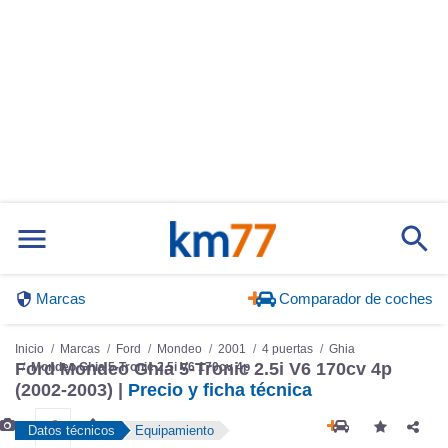
Marcas
Comparador de coches
Inicio
Marcas
Ford
Mondeo
2001
4 puertas
Ghia
Ford Mondeo Ghia 5-Tronic 2.5i V6 170cv 4p
Mondeo Ghia 5-Tronic 2.5i V6 170cv 4p
(2002-2003) |
Precio y ficha técnica
Datos técnicos
Equipamiento