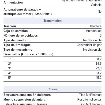
Inyección Indirecta. Admisión
Alimentación
Variable
Automatismo de parada y
No
arranque del motor ("Stop/Start")
Transmisión
Tracción
Delantera
Caja de cambios
Automático
Número de velocidades
5
Tipo de mando
No disponible
Tipo de Embrague
Convertidor de par
Tipo de mecanismo
No disponible
Desarrollos (km/h cada 1.000 rpm)
1ª
8,2
2ª
14,6
3ª
22,8
4ª
33,2
5ª
45,2
Chasis
Estructura suspensión delantera
Tipo McPherson
Muelle suspensión delantera
Resorte helicoidal
Estructura suspensión trasera
Tipo McPherson