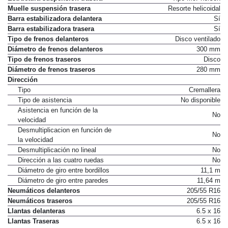
Muelle suspensión trasera
Resorte helicoidal
Barra estabilizadora delantera
Sí
Barra estabilizadora trasera
Sí
Tipo de frenos delanteros
Disco ventilado
Diámetro de frenos delanteros
300 mm
Tipo de frenos traseros
Disco
Diámetro de frenos traseros
280 mm
Dirección
Tipo
Cremallera
Tipo de asistencia
No disponible
Asistencia en función de la
No
velocidad
Desmultiplicacion en función de
No
la velocidad
Desmultiplicación no lineal
No
Dirección a las cuatro ruedas
No
Diámetro de giro entre bordillos
11,1 m
Diámetro de giro entre paredes
11,64 m
Neumáticos delanteros
205/55 R16
Neumáticos traseros
205/55 R16
Llantas delanteras
6.5 x 16
Llantas Traseras
6.5 x 16