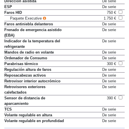
Direccion asistida
De serie
ESP
De serie
Faros HID
750 €
Paquete Executive
1.750 €
Faros antiniebla delanteros
De serie
Frenado de emergencia asistido
De serie
(EBA)
Indicador de la temperatura del
De serie
refrigerante
Mandos de radio en volante
De serie
Ordenador de Consumo
De serie
Parabrisas térmico
300 €
Regulación altura de faros
De serie
Reposacabezas activos
De serie
Retrovisor interior autocrómico
De serie
Retrovisores exteriores
De serie
calefactados
Sensor de distancia de
390 €
aparcamiento
TCS
De serie
Volante regulable en altura
De serie
Volante regulable en profundidad
De serie