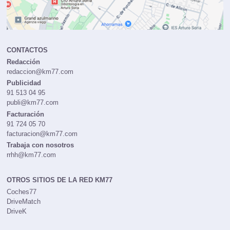
CONTACTOS
Redacción
redaccion@km77.com
Publicidad
91 513 04 95
publi@km77.com
Facturación
91 724 05 70
facturacion@km77.com
Trabaja con nosotros
rrhh@km77.com
OTROS SITIOS DE LA RED KM77
Coches77
DriveMatch
DriveK