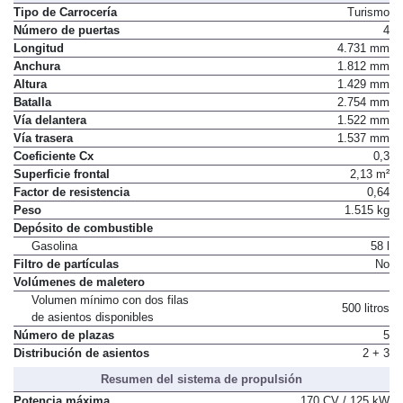
Tipo de Carrocería
Turismo
Número de puertas
4
Longitud
4.731 mm
Anchura
1.812 mm
Altura
1.429 mm
Batalla
2.754 mm
Vía delantera
1.522 mm
Vía trasera
1.537 mm
Coeficiente Cx
0,3
Superficie frontal
2,13 m²
Factor de resistencia
0,64
Peso
1.515 kg
Depósito de combustible
Gasolina
58 l
Filtro de partículas
No
Volúmenes de maletero
Volumen mínimo con dos filas
500 litros
de asientos disponibles
Número de plazas
5
Distribución de asientos
2 + 3
Resumen del sistema de propulsión
Potencia máxima
170 CV / 125 kW