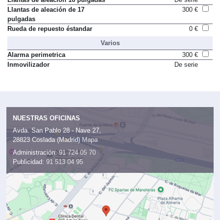
Llantas de aleación de 17
300 €
pulgadas
Rueda de repuesto éstandar
0 €
Varios
Alarma perimetrica
300 €
Inmovilizador
De serie
NUESTRAS OFICINAS
Avda. San Pablo 28 - Nave 27,
28823 Coslada (Madrid)
Mapa
Administración:
91 724 05 70
Publicidad:
91 513 04 95