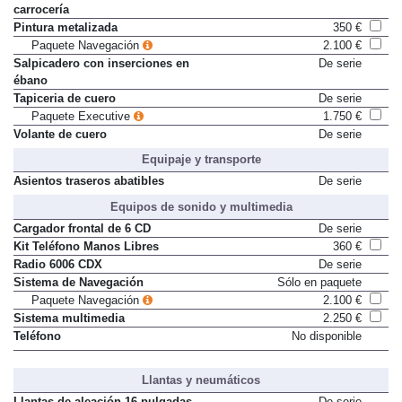
carrocería
Pintura metalizada
350 €
Paquete Navegación
2.100 €
Salpicadero con inserciones en
De serie
ébano
Tapiceria de cuero
De serie
Paquete Executive
1.750 €
Volante de cuero
De serie
Equipaje y transporte
Asientos traseros abatibles
De serie
Equipos de sonido y multimedia
Cargador frontal de 6 CD
De serie
Kit Teléfono Manos Libres
360 €
Radio 6006 CDX
De serie
Sistema de Navegación
Sólo en paquete
Paquete Navegación
2.100 €
Sistema multimedia
2.250 €
Teléfono
No disponible
Llantas y neumáticos
Llantas de aleación 16 pulgadas
De serie