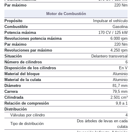
Par máximo
220 Nm
Motor de Combustión
Propósito
Impulsar el vehículo
Combustible
Gasolina
Potencia máxima
170 CV / 125 kW
Revoluciones potencia máxima
6.000 rpm
Par máximo
220 Nm
Revoluciones par máximo
4.250 rpm
Situación
Delantero transversal
Número de cilindros
6
Disposición de los cilindros
En V
Material del bloque
Aluminio
Material de la culata
Aluminio
Diámetro
81,7 mm
Carrera
79,5 mm
Cilindrada
2.501 cm³
Relación de compresión
9,8 a 1
Distribución
Válvulas por cilindro
4
Dos árboles de levas en cada
Tipo de distribución
culata