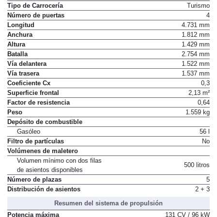
Tipo de Carrocería
Turismo
Número de puertas
4
Longitud
4.731 mm
Anchura
1.812 mm
Altura
1.429 mm
Batalla
2.754 mm
Vía delantera
1.522 mm
Vía trasera
1.537 mm
Coeficiente Cx
0,3
Superficie frontal
2,13 m²
Factor de resistencia
0,64
Peso
1.559 kg
Depósito de combustible
Gasóleo
56 l
Filtro de partículas
No
Volúmenes de maletero
Volumen mínimo con dos filas
500 litros
de asientos disponibles
Número de plazas
5
Distribución de asientos
2 + 3
Resumen del sistema de propulsión
Potencia máxima
131 CV / 96 kW