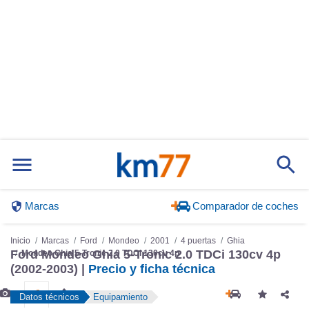
Marcas
Comparador de coches
Inicio
Marcas
Ford
Mondeo
2001
4 puertas
Ghia
Ford Mondeo Ghia 5-Tronic 2.0 TDCi 130cv 4p
Mondeo Ghia 5-Tronic 2.0 TDCi 130cv 4p
(2002-2003) |
Precio y ficha técnica
Datos técnicos
Equipamiento