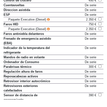
Control de crucero
450 €
Cuentavueltas
De serie
Direccion asistida
De serie
ESP
De serie
Paquete Executive (Diesel)
2.350 €
Faros HID
750 €
Paquete Executive (Diesel)
2.350 €
Faros antiniebla delanteros
De serie
Frenado de emergencia asistido
De serie
(EBA)
Indicador de la temperatura del
De serie
refrigerante
Mandos de radio en volante
De serie
Ordenador de Consumo
De serie
Parabrisas térmico
300 €
Regulación altura de faros
De serie
Reposacabezas activos
De serie
Retrovisor interior autocrómico
De serie
Retrovisores exteriores
De serie
calefactados
Sensor de distancia de
390 €
aparcamiento
TCS
De serie