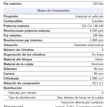
Par máximo
330 Nm
Motor de Combustión
Propósito
Impulsar el vehículo
Combustible
Gasóleo
Potencia máxima
131 CV / 96 kW
Revoluciones potencia máxima
4.000 rpm
Par máximo
330 Nm
Revoluciones par máximo
1.800 rpm
Situación
Delantero transversal
Número de cilindros
4
Disposición de los cilindros
En línea
Material del bloque
Hierro
Material de la culata
Aluminio
Diámetro
86 mm
Carrera
86 mm
Cilindrada
1.998 cm³
Relación de compresión
18,2 a 1
Distribución
Válvulas por cilindro
4
Tipo de distribución
Dos árboles de levas en la culata
Inyección directa por conducto
Alimentación
común. Turbo. Geometría variable.