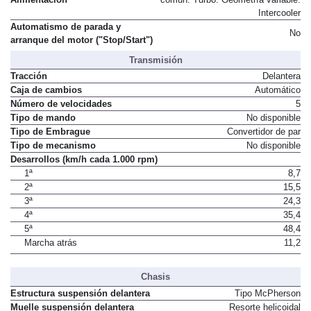
Intercooler
Automatismo de parada y
No
arranque del motor ("Stop/Start")
Transmisión
Tracción
Delantera
Caja de cambios
Automático
Número de velocidades
5
Tipo de mando
No disponible
Tipo de Embrague
Convertidor de par
Tipo de mecanismo
No disponible
Desarrollos (km/h cada 1.000 rpm)
1ª
8,7
2ª
15,5
3ª
24,3
4ª
35,4
5ª
48,4
Marcha atrás
11,2
Chasis
Estructura suspensión delantera
Tipo McPherson
Muelle suspensión delantera
Resorte helicoidal