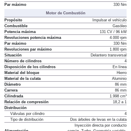
Par máximo
330 Nm
Motor de Combustión
Propósito
Impulsar el vehículo
Combustible
Gasóleo
Potencia máxima
131 CV / 96 kW
Revoluciones potencia máxima
4.000 rpm
Par máximo
330 Nm
Revoluciones par máximo
1.800 rpm
Situación
Delantero transversal
Número de cilindros
4
Disposición de los cilindros
En línea
Material del bloque
Hierro
Material de la culata
Aluminio
Diámetro
86 mm
Carrera
86 mm
Cilindrada
1.998 cm³
Relación de compresión
18,2 a 1
Distribución
Válvulas por cilindro
4
Tipo de distribución
Dos árboles de levas en la culata
Inyección directa por conducto
Alimentación
común. Turbo. Geometría variable.