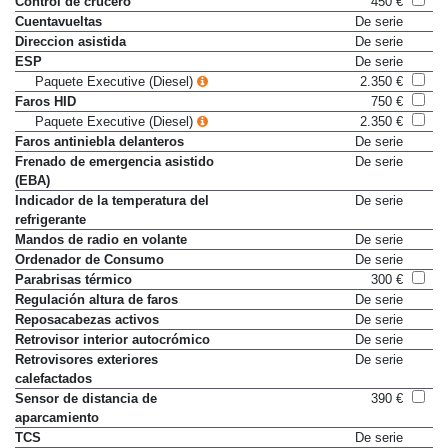
Control de crucero
450 €
Cuentavueltas
De serie
Direccion asistida
De serie
ESP
De serie
Paquete Executive (Diesel)
2.350 €
Faros HID
750 €
Paquete Executive (Diesel)
2.350 €
Faros antiniebla delanteros
De serie
Frenado de emergencia asistido
De serie
(EBA)
Indicador de la temperatura del
De serie
refrigerante
Mandos de radio en volante
De serie
Ordenador de Consumo
De serie
Parabrisas térmico
300 €
Regulación altura de faros
De serie
Reposacabezas activos
De serie
Retrovisor interior autocrómico
De serie
Retrovisores exteriores
De serie
calefactados
Sensor de distancia de
390 €
aparcamiento
TCS
De serie