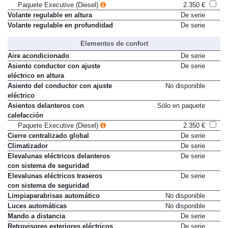
Paquete Executive (Diesel)
2.350 €
Volante regulable en altura
De serie
Volante regulable en profundidad
De serie
Elementos de confort
Aire acondicionado
De serie
Asiento conductor con ajuste
De serie
eléctrico en altura
Asiento del conductor con ajuste
No disponible
eléctrico
Asientos delanteros con
Sólo en paquete
calefacción
Paquete Executive (Diesel)
2.350 €
Cierre centralizado global
De serie
Climatizador
De serie
Elevalunas eléctricos delanteros
De serie
con sistema de seguridad
Elevalunas eléctricos traseros
De serie
con sistema de seguridad
Limpiaparabrisas automático
No disponible
Luces automáticas
No disponible
Mando a distancia
De serie
Retrovisores exteriores eléctricos
De serie