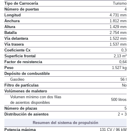
Tipo de Carrocería
Turismo
Número de puertas
4
Longitud
4.731 mm
Anchura
1.812 mm
Altura
1.429 mm
Batalla
2.754 mm
Vía delantera
1.522 mm
Vía trasera
1.537 mm
Coeficiente Cx
0,3
Superficie frontal
2,13 m²
Factor de resistencia
0,64
Peso
1.527 kg
Depósito de combustible
Gasóleo
56 l
Filtro de partículas
No
Volúmenes de maletero
Volumen mínimo con dos filas
500 litros
de asientos disponibles
Número de plazas
5
Distribución de asientos
2 + 3
Resumen del sistema de propulsión
Potencia máxima
131 CV / 96 kW