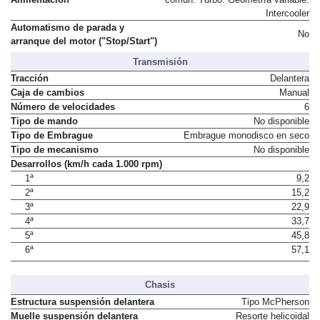
Intercooler
Automatismo de parada y
No
arranque del motor ("Stop/Start")
Transmisión
Tracción
Delantera
Caja de cambios
Manual
Número de velocidades
6
Tipo de mando
No disponible
Tipo de Embrague
Embrague monodisco en seco
Tipo de mecanismo
No disponible
Desarrollos (km/h cada 1.000 rpm)
1ª
9,2
2ª
15,2
3ª
22,9
4ª
33,7
5ª
45,8
6ª
57,1
Chasis
Estructura suspensión delantera
Tipo McPherson
Muelle suspensión delantera
Resorte helicoidal