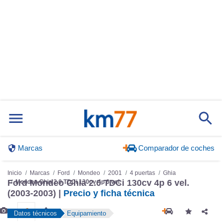
Marcas
Comparador de coches
Inicio
Marcas
Ford
Mondeo
2001
4 puertas
Ghia
Ford Mondeo Ghia 2.0 TDCi 130cv 4p 6 vel.
Mondeo Ghia 2.0 TDCi 130cv 4p 6 vel.
(2003-2003) |
Precio y ficha técnica
Datos técnicos
Equipamiento