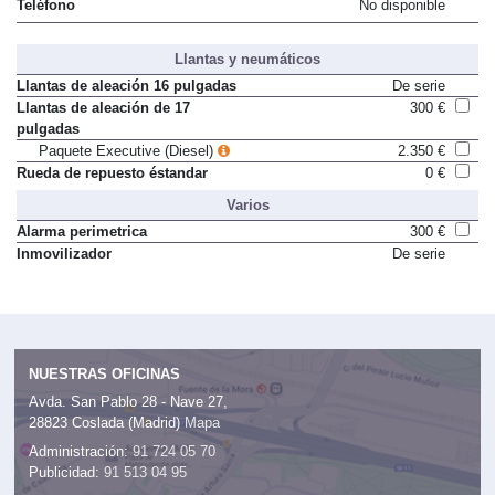
Teléfono
No disponible
Llantas y neumáticos
Llantas de aleación 16 pulgadas
De serie
Llantas de aleación de 17
300 €
pulgadas
Paquete Executive (Diesel)
2.350 €
Rueda de repuesto éstandar
0 €
Varios
Alarma perimetrica
300 €
Inmovilizador
De serie
NUESTRAS OFICINAS
Avda. San Pablo 28 - Nave 27,
28823 Coslada (Madrid)
Mapa
Administración:
91 724 05 70
Publicidad:
91 513 04 95