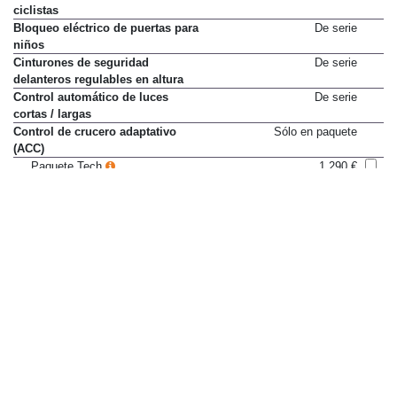
ciclistas
Bloqueo eléctrico de puertas para
De serie
niños
Cinturones de seguridad
De serie
delanteros regulables en altura
Control automático de luces
De serie
cortas / largas
Control de crucero adaptativo
Sólo en paquete
(ACC)
Paquete Tech
1.290 €
Control de crucero con limitador
De serie
de velocidad
Control de distancia de
De serie
aparcamiento delantero
Control de distancia de
De serie
aparcamiento trasero
Control de estabilidad (ESP)
De serie
Control de presión en
De serie
neumáticos
Control de tracción
De serie
Cámara de visión delantera
Sólo en paquete
Paquete Tech
1.290 €
Cámara de visión trasera
De serie