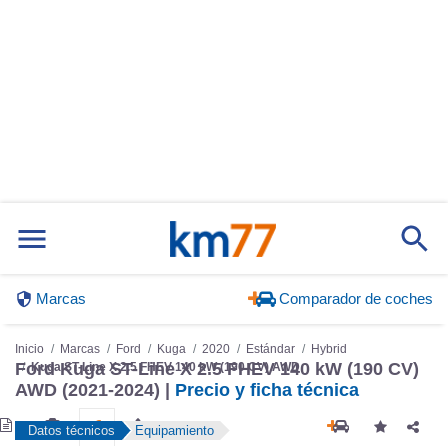
Marcas
Comparador de coches
Inicio
Marcas
Ford
Kuga
2020
Estándar
Hybrid
Ford Kuga ST-Line X 2.5 FHEV 140 kW (190 CV)
Kuga ST-Line X 2.5 FHEV 140 kW (190 CV) AWD
AWD (2021-2024) |
Precio y ficha técnica
Datos técnicos
Equipamiento