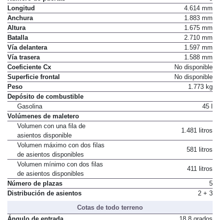
Longitud
4.614 mm
Anchura
1.883 mm
Altura
1.675 mm
Batalla
2.710 mm
Vía delantera
1.597 mm
Vía trasera
1.588 mm
Coeficiente Cx
No disponible
Superficie frontal
No disponible
Peso
1.773 kg
Depósito de combustible
Gasolina
45 l
Volúmenes de maletero
Volumen con una fila de
1.481 litros
asientos disponible
Volumen máximo con dos filas
581 litros
de asientos disponibles
Volumen mínimo con dos filas
411 litros
de asientos disponibles
Número de plazas
5
Distribución de asientos
2 + 3
Cotas de todo terreno
Ángulo de entrada
18,8 grados