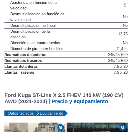
Asistencia en función de la
Sí
velocidad
Desmultiplicacion en función de
No
la velocidad
Desmultiplicación no lineal
No
Desmultiplicación de la
13,75
dirección
Dirección a las cuatro ruedas
No
Diámetro de giro entre bordillos
11,4 m
Neumáticos delanteros
245/45 R20
Neumáticos traseros
245/45 R20
Llantas delanteras
7.5 x 20
Llantas Traseras
7.5 x 20
Ford Kuga ST-Line X 2.5 FHEV 140 kW (190 CV)
AWD (2021-2024) |
Precio y equipamiento
Datos técnicos
Equipamiento