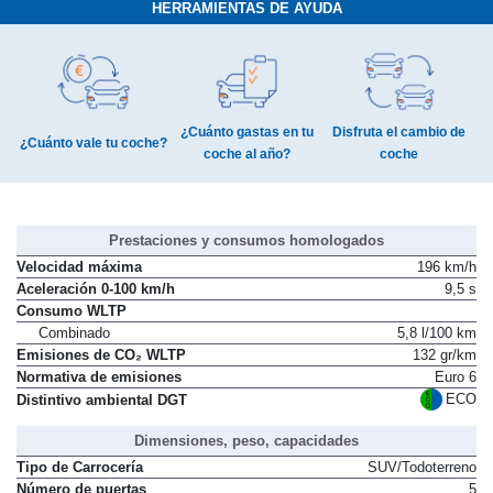
HERRAMIENTAS DE AYUDA
¿Cuánto gastas en tu
Disfruta el cambio de
¿Cuánto vale tu coche?
coche al año?
coche
Prestaciones y consumos homologados
Velocidad máxima
196 km/h
Aceleración 0-100 km/h
9,5 s
Consumo WLTP
Combinado
5,8 l/100 km
Emisiones de CO₂ WLTP
132 gr/km
Normativa de emisiones
Euro 6
ECO
Distintivo ambiental DGT
Dimensiones, peso, capacidades
Tipo de Carrocería
SUV/Todoterreno
Número de puertas
5