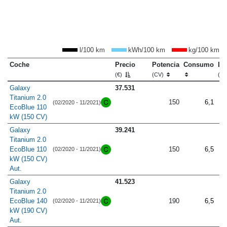
l/100 km
kWh/100 km
kg/100 km
Coche
Precio
Potencia
Consumo
Lo
(€)
(CV)
(m
Galaxy
37.531
Titanium 2.0
150
6,1
(02/2020 - 11/2021)
EcoBlue 110
kW (150 CV)
Galaxy
39.241
Titanium 2.0
EcoBlue 110
150
6,5
(02/2020 - 11/2021)
kW (150 CV)
Aut.
Galaxy
41.523
Titanium 2.0
EcoBlue 140
190
6,5
(02/2020 - 11/2021)
kW (190 CV)
Aut.