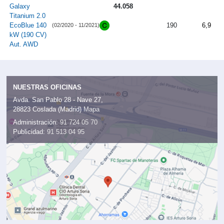
Galaxy
44.058
Titanium 2.0
EcoBlue 140
190
6,9
(02/2020 - 11/2021)
kW (190 CV)
Aut. AWD
NUESTRAS OFICINAS
Avda. San Pablo 28 - Nave 27,
28823 Coslada (Madrid)
Mapa
Administración:
91 724 05 70
Publicidad:
91 513 04 95