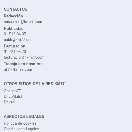
CONTACTOS
Redacción
redaccion@km77.com
Publicidad
91 513 04 95
publi@km77.com
Facturación
91 724 05 70
facturacion@km77.com
Trabaja con nosotros
rrhh@km77.com
OTROS SITIOS DE LA RED KM77
Coches77
DriveMatch
DriveK
ASPECTOS LEGALES
Política de cookies
Condiciones Legales