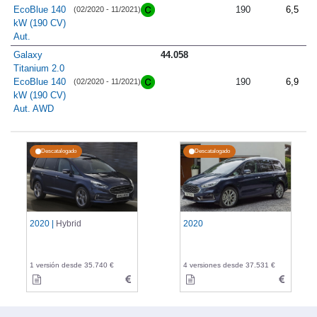
EcoBlue 140
190
6,5
(02/2020 - 11/2021)
kW (190 CV)
Aut.
Galaxy
44.058
Titanium 2.0
EcoBlue 140
190
6,9
(02/2020 - 11/2021)
kW (190 CV)
Aut. AWD
Descatalogado
Descatalogado
2020 |
Hybrid
2020
1 versión desde 35.740 €
4 versiones desde 37.531 €