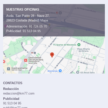
NUESTRAS OFICINAS
Avda. San Pablo 28 - Nave 27,
28823 Coslada (Madrid)
Mapa
Administración:
91 724 05 70
Publicidad:
91 513 04 95
CONTACTOS
Redacción
redaccion@km77.com
Publicidad
91 513 04 95
publi@km77.com