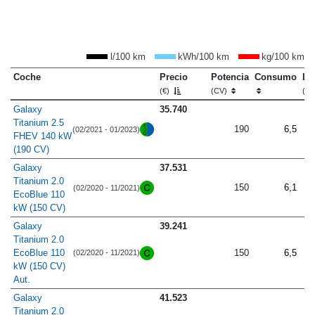
l/100 km
kWh/100 km
kg/100 km
Coche
Precio
Potencia
Consumo
Lo
(€)
(CV)
(m
Galaxy
35.740
Titanium 2.5
190
6,5
(02/2021 - 01/2023)
FHEV 140 kW
(190 CV)
Galaxy
37.531
Titanium 2.0
150
6,1
(02/2020 - 11/2021)
EcoBlue 110
kW (150 CV)
Galaxy
39.241
Titanium 2.0
EcoBlue 110
150
6,5
(02/2020 - 11/2021)
kW (150 CV)
Aut.
Galaxy
41.523
Titanium 2.0