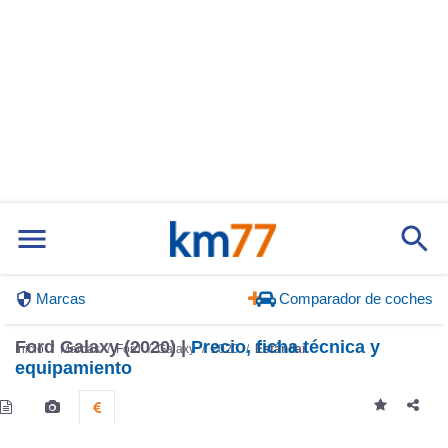
Marcas
Comparador de coches
Ford Galaxy (2020) |
Precio, ficha técnica y
Inicio
Marcas
Ford
Galaxy
2020
Estándar
equipamiento