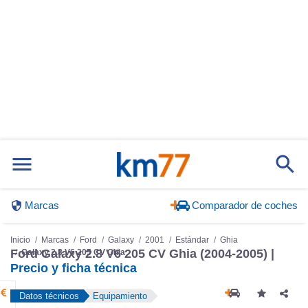
Marcas
Comparador de coches
Inicio
Marcas
Ford
Galaxy
2001
Estándar
Ghia
Ford Galaxy 2.8 V6 205 CV Ghia (2004-2005) |
Galaxy 2.8 V6 205 CV Ghia
Precio y ficha técnica
Datos técnicos
Equipamiento