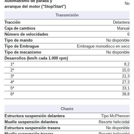
Automatismo de parada y
No
arranque del motor ("Stop/Start")
Transmisión
Tracción
Delantera
Caja de cambios
Manual
Número de velocidades
6
Tipo de mando
No disponible
Tipo de Embrague
Embrague monodisco en seco
Tipo de mecanismo
No disponible
Desarrollos (km/h cada 1.000 rpm)
1ª
8,2
2ª
15,0
3ª
21,3
4ª
27,3
5ª
33,1
6ª
39,8
Chasis
Estructura suspensión delantera
Tipo McPherson
Muelle suspensión delantera
Resorte helicoidal
Estructura suspensión trasera
No disponible
Muelle suspensión trasera
Resorte helicoidal