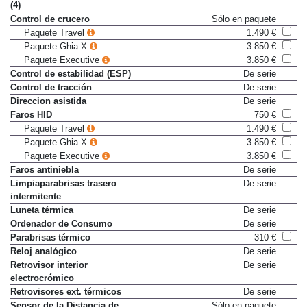
(4)
Control de crucero
Sólo en paquete
Paquete Travel
1.490 €
Paquete Ghia X
3.850 €
Paquete Executive
3.850 €
Control de estabilidad (ESP)
De serie
Control de tracción
De serie
Direccion asistida
De serie
Faros HID
750 €
Paquete Travel
1.490 €
Paquete Ghia X
3.850 €
Paquete Executive
3.850 €
Faros antiniebla
De serie
Limpiaparabrisas trasero
De serie
intermitente
Luneta térmica
De serie
Ordenador de Consumo
De serie
Parabrisas térmico
310 €
Reloj analógico
De serie
Retrovisor interior
De serie
electrocrómico
Retrovisores ext. térmicos
De serie
Sensor de la Distancia de
Sólo en paquete