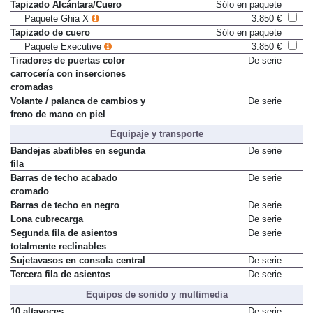
Tapizado Alcántara/Cuero
Sólo en paquete
Paquete Ghia X
3.850 €
Tapizado de cuero
Sólo en paquete
Paquete Executive
3.850 €
Tiradores de puertas color
De serie
carrocería con inserciones
cromadas
Volante / palanca de cambios y
De serie
freno de mano en piel
Equipaje y transporte
Bandejas abatibles en segunda
De serie
fila
Barras de techo acabado
De serie
cromado
Barras de techo en negro
De serie
Lona cubrecarga
De serie
Segunda fila de asientos
De serie
totalmente reclinables
Sujetavasos en consola central
De serie
Tercera fila de asientos
De serie
Equipos de sonido y multimedia
10 altavoces
De serie