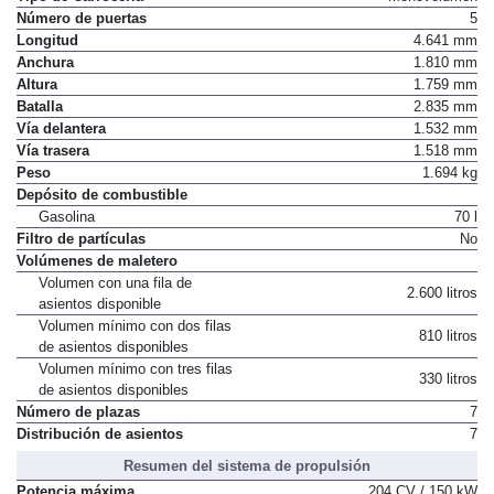
Número de puertas
5
Longitud
4.641 mm
Anchura
1.810 mm
Altura
1.759 mm
Batalla
2.835 mm
Vía delantera
1.532 mm
Vía trasera
1.518 mm
Peso
1.694 kg
Depósito de combustible
Gasolina
70 l
Filtro de partículas
No
Volúmenes de maletero
Volumen con una fila de
2.600 litros
asientos disponible
Volumen mínimo con dos filas
810 litros
de asientos disponibles
Volumen mínimo con tres filas
330 litros
de asientos disponibles
Número de plazas
7
Distribución de asientos
7
Resumen del sistema de propulsión
Potencia máxima
204 CV / 150 kW