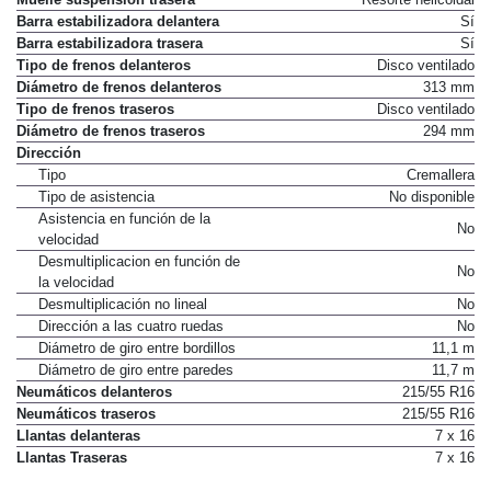
Barra estabilizadora delantera
Sí
Barra estabilizadora trasera
Sí
Tipo de frenos delanteros
Disco ventilado
Diámetro de frenos delanteros
313 mm
Tipo de frenos traseros
Disco ventilado
Diámetro de frenos traseros
294 mm
Dirección
Tipo
Cremallera
Tipo de asistencia
No disponible
Asistencia en función de la
No
velocidad
Desmultiplicacion en función de
No
la velocidad
Desmultiplicación no lineal
No
Dirección a las cuatro ruedas
No
Diámetro de giro entre bordillos
11,1 m
Diámetro de giro entre paredes
11,7 m
Neumáticos delanteros
215/55 R16
Neumáticos traseros
215/55 R16
Llantas delanteras
7 x 16
Llantas Traseras
7 x 16