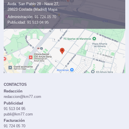
Avda. San Pablo 28 - Nave 27,
28823 Coslada (Madrid)
Mapa
Administración:
91 724 05 70
Publicidad:
91 513 04 95
CONTACTOS
Redacción
redaccion@km77.com
Publicidad
91 513 04 95
publi@km77.com
Facturación
91 724 05 70