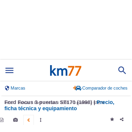
Marcas
Comparador de coches
Ford Focus 3 puertas ST170 (1998) |
Precio,
Inicio
Marcas
Ford
Focus
1998
3 puertas
ST170
ficha técnica y equipamiento