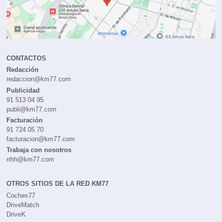
CONTACTOS
Redacción
redaccion@km77.com
Publicidad
91 513 04 95
publi@km77.com
Facturación
91 724 05 70
facturacion@km77.com
Trabaja con nosotros
rrhh@km77.com
OTROS SITIOS DE LA RED KM77
Coches77
DriveMatch
DriveK