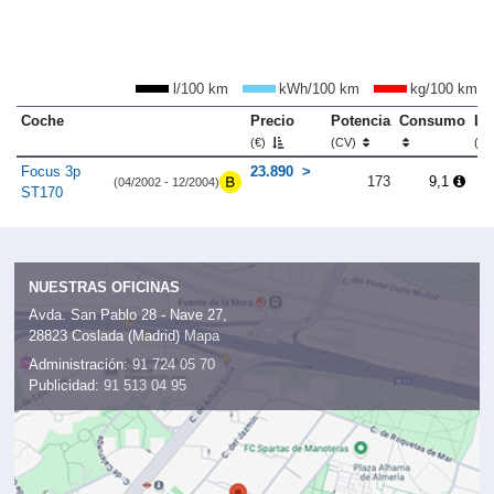
l/100 km
kWh/100 km
kg/100 km
Coche
Precio
Potencia
Consumo
Lo
(€)
(CV)
(m
Focus 3p
23.890
173
9,1
(04/2002 - 12/2004)
ST170
NUESTRAS OFICINAS
Avda. San Pablo 28 - Nave 27,
28823 Coslada (Madrid)
Mapa
Administración:
91 724 05 70
Publicidad:
91 513 04 95