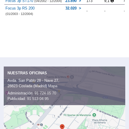
Focus 3p ST170
23.890
173
9,1
4.
(04/2002 - 12/2004)
Focus 3p RS 200
32.020
-
-
-
(01/2003 - 12/2004)
NUESTRAS OFICINAS
Avda. San Pablo 28 - Nave 27,
28823 Coslada (Madrid)
Mapa
Administración:
91 724 05 70
Publicidad:
91 513 04 95