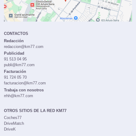
CONTACTOS
Redacción
redaccion@km77.com
Publicidad
91 513 04 95
publi@km77.com
Facturación
91 724 05 70
facturacion@km77.com
Trabaja con nosotros
rrhh@km77.com
OTROS SITIOS DE LA RED KM77
Coches77
DriveMatch
DriveK