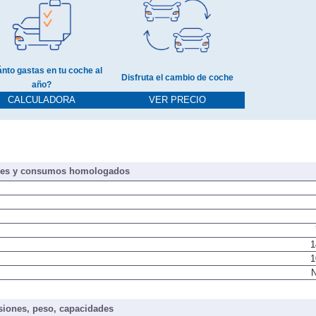
nto gastas en tu coche al
Disfruta el cambio de coche
año?
CALCULADORA
VER PRECIO
nes y consumos homologados
1
1
N
iones, peso, capacidades