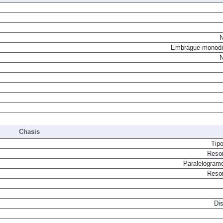
N
Embrague monodi
N
Chasis
Tip
Resor
Paralelogram
Resor
Dis