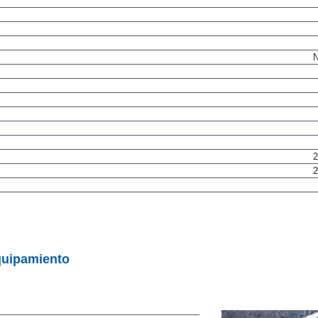
N
2
2
quipamiento