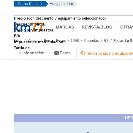
Datos técnicos
Equipamiento
Precio
(con descuento y equipamiento seleccionado)
Descuento oficial
MARCAS
REVISTA/BLOG
OTRA
Precio sin impuestos
IVA
Inicio
Marcas
Ford
Focus
1998
3 puertas
RS
Focus 3p R
Impuesto de matriculación
Tarifa de
Información
Fotos
Precios, datos y equipami
HER