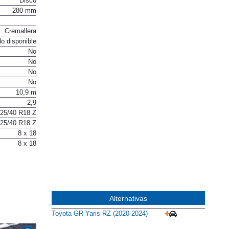
Disco
280 mm
Cremallera
o disponible
No
No
No
No
10,9 m
2,9
25/40 R18 Z
25/40 R18 Z
8 x 18
8 x 18
Alternativas
Toyota GR Yaris RZ (2020-2024)