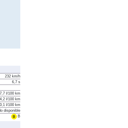
232 km/h
6,7 s
7,7 l/100 km
4,2 l/100 km
0,1 l/100 km
o disponible
B