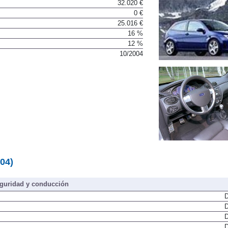
32.020 €
0 €
25.016 €
16 %
12 %
10/2004
04)
guridad y conducción
D
D
D
D