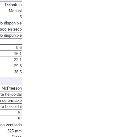
Delantera
Manual
5
o disponible
sco en seco
o disponible
9,6
16,1
22,1
29,5
38,5
o McPherson
te helicoidal
o deformable
te helicoidal
Sí
Sí
co ventilado
325 mm