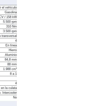
r el vehículo
Gasolina
CV / 158 kW
5.500 rpm
310 Nm
3.500 rpm
o transversal
4
En línea
Hierro
Aluminio
84,8 mm
88 mm
1.988 cm³
8 a 1
4
 en la culata
. Intercooler
No