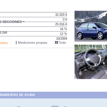
32.020 €
0 €
BU
S SECCIONES
25.016 €
infor
16 %
S 200
12 %
10/2004
Mediciones propias
Todo
entos
RAMIENTAS DE AYUDA