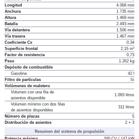
Número de puertas
3
Longitud
4.068 mm
Anchura
1.735 mm
Altura
1.469 mm
Batalla
2.493 mm
Vía delantera
1.506 mm
Vía trasera
1.467 mm
Coeficiente Cx
0,34
Superficie frontal
2,15 m²
Factor de resistencia
0,73
Peso
1.262 kg
Depósito de combustible
Gasolina
42 l
Filtro de partículas
Sí
Volúmenes de maletero
Volumen con una fila de
1.093 litros
asientos disponible
Volumen mínimo con dos filas
311 litros
de asientos disponibles
Número de plazas
5
Distribución de asientos
2 + 3
Resumen del sistema de propulsión