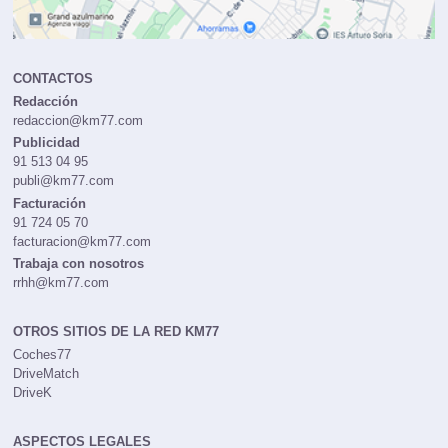
CONTACTOS
Redacción
redaccion@km77.com
Publicidad
91 513 04 95
publi@km77.com
Facturación
91 724 05 70
facturacion@km77.com
Trabaja con nosotros
rrhh@km77.com
OTROS SITIOS DE LA RED KM77
Coches77
DriveMatch
DriveK