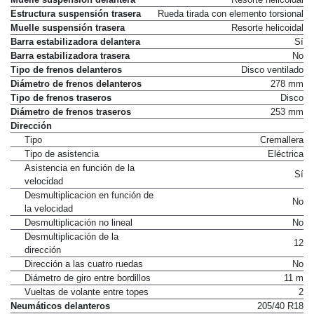
Muelle suspensión delantera
Resorte helicoidal
Estructura suspensión trasera
Rueda tirada con elemento torsional
Muelle suspensión trasera
Resorte helicoidal
Barra estabilizadora delantera
Sí
Barra estabilizadora trasera
No
Tipo de frenos delanteros
Disco ventilado
Diámetro de frenos delanteros
278 mm
Tipo de frenos traseros
Disco
Diámetro de frenos traseros
253 mm
Dirección
Tipo
Cremallera
Tipo de asistencia
Eléctrica
Asistencia en función de la
Sí
velocidad
Desmultiplicacion en función de
No
la velocidad
Desmultiplicación no lineal
No
Desmultiplicación de la
12
dirección
Dirección a las cuatro ruedas
No
Diámetro de giro entre bordillos
11 m
Vueltas de volante entre topes
2