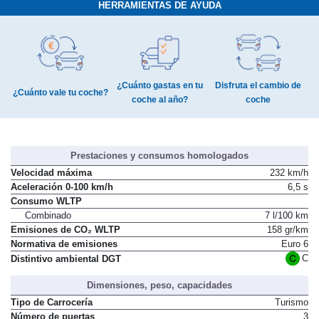
HERRAMIENTAS DE AYUDA
¿Cuánto gastas en tu
Disfruta el cambio de
¿Cuánto vale tu coche?
coche al año?
coche
Prestaciones y consumos homologados
Velocidad máxima
232 km/h
Aceleración 0-100 km/h
6,5 s
Consumo WLTP
Combinado
7 l/100 km
Emisiones de CO₂ WLTP
158 gr/km
Normativa de emisiones
Euro 6
C
Distintivo ambiental DGT
Dimensiones, peso, capacidades
Tipo de Carrocería
Turismo