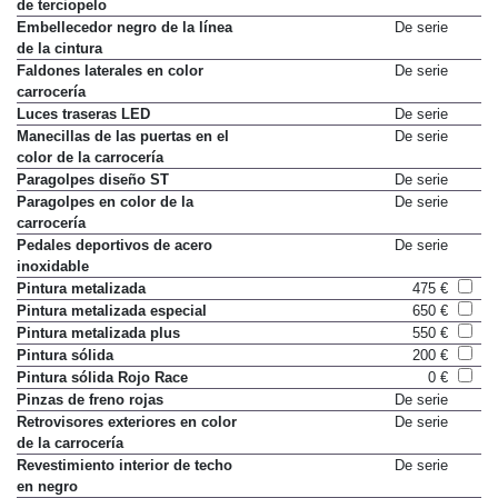
Alfombrillas delanteras y traseras
De serie
de terciopelo
Embellecedor negro de la línea
De serie
de la cintura
Faldones laterales en color
De serie
carrocería
Luces traseras LED
De serie
Manecillas de las puertas en el
De serie
color de la carrocería
Paragolpes diseño ST
De serie
Paragolpes en color de la
De serie
carrocería
Pedales deportivos de acero
De serie
inoxidable
Pintura metalizada
475 €
Pintura metalizada especial
650 €
Pintura metalizada plus
550 €
Pintura sólida
200 €
Pintura sólida Rojo Race
0 €
Pinzas de freno rojas
De serie
Retrovisores exteriores en color
De serie
de la carrocería
Revestimiento interior de techo
De serie