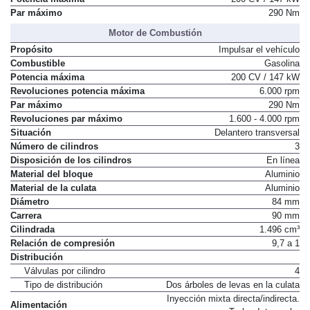
Potencia máxima
200 CV / 147 kW
Par máximo
290 Nm
Motor de Combustión
Propósito
Impulsar el vehículo
Combustible
Gasolina
Potencia máxima
200 CV / 147 kW
Revoluciones potencia máxima
6.000 rpm
Par máximo
290 Nm
Revoluciones par máximo
1.600 - 4.000 rpm
Situación
Delantero transversal
Número de cilindros
3
Disposición de los cilindros
En línea
Material del bloque
Aluminio
Material de la culata
Aluminio
Diámetro
84 mm
Carrera
90 mm
Cilindrada
1.496 cm³
Relación de compresión
9,7 a 1
Distribución
Válvulas por cilindro
4
Tipo de distribución
Dos árboles de levas en la culata
Inyección mixta directa/indirecta.