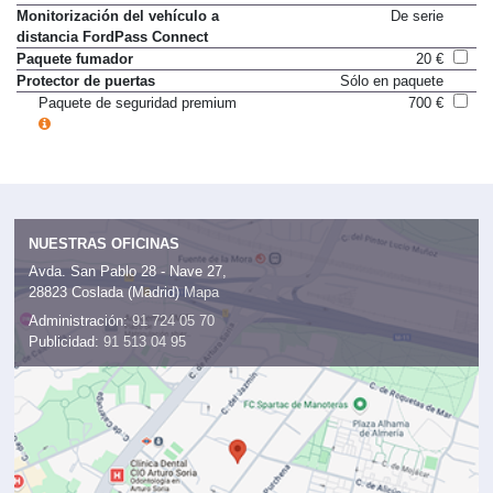
diseño Ford Performance
Monitorización del vehículo a
De serie
distancia FordPass Connect
Paquete fumador
20 €
Protector de puertas
Sólo en paquete
Paquete de seguridad premium
700 €
NUESTRAS OFICINAS
Avda. San Pablo 28 - Nave 27,
28823 Coslada (Madrid)
Mapa
Administración:
91 724 05 70
Publicidad:
91 513 04 95