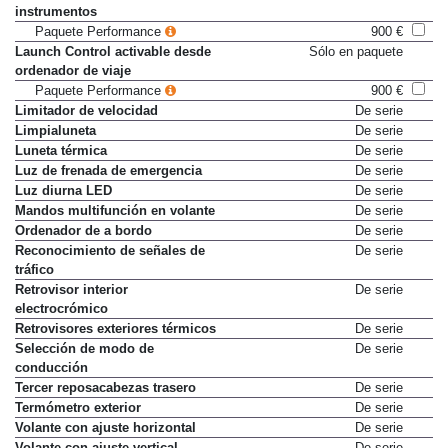
cambio de marcha en cuadro de
instrumentos
Paquete Performance
900 €
Launch Control activable desde
Sólo en paquete
ordenador de viaje
Paquete Performance
900 €
Limitador de velocidad
De serie
Limpialuneta
De serie
Luneta térmica
De serie
Luz de frenada de emergencia
De serie
Luz diurna LED
De serie
Mandos multifunción en volante
De serie
Ordenador de a bordo
De serie
Reconocimiento de señales de
De serie
tráfico
Retrovisor interior
De serie
electrocrómico
Retrovisores exteriores térmicos
De serie
Selección de modo de
De serie
conducción
Tercer reposacabezas trasero
De serie
Termómetro exterior
De serie
Volante con ajuste horizontal
De serie