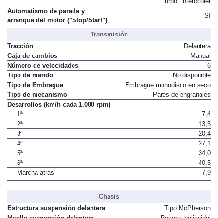
Alimentación
Turbo. Intercooler
Automatismo de parada y
Sí
arranque del motor ("Stop/Start")
Transmisión
Tracción
Delantera
Caja de cambios
Manual
Número de velocidades
6
Tipo de mando
No disponible
Tipo de Embrague
Embrague monodisco en seco
Tipo de mecanismo
Pares de engranajes
Desarrollos (km/h cada 1.000 rpm)
1ª
7,4
2ª
13,5
3ª
20,4
4ª
27,1
5ª
34,0
6ª
40,5
Marcha atrás
7,9
Chasis
Estructura suspensión delantera
Tipo McPherson