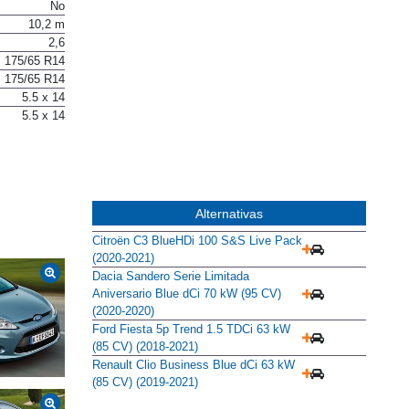
No
10,2 m
2,6
175/65 R14
175/65 R14
5.5 x 14
5.5 x 14
Alternativas
Citroën C3 BlueHDi 100 S&S Live Pack
(2020-2021)
Dacia Sandero Serie Limitada
Aniversario Blue dCi 70 kW (95 CV)
(2020-2020)
Ford Fiesta 5p Trend 1.5 TDCi 63 kW
(85 CV) (2018-2021)
Renault Clio Business Blue dCi 63 kW
(85 CV) (2019-2021)