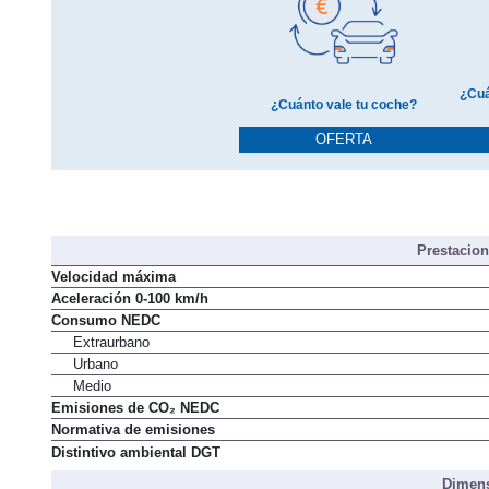
¿Cuá
¿Cuánto vale tu coche?
OFERTA
Prestacio
Velocidad máxima
Aceleración 0-100 km/h
Consumo NEDC
Extraurbano
Urbano
Medio
Emisiones de CO₂ NEDC
Normativa de emisiones
Distintivo ambiental DGT
Dimens