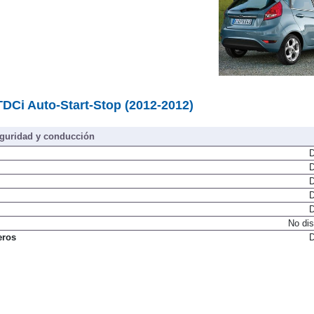
 TDCi Auto-Start-Stop (2012-2012)
guridad y conducción
D
D
D
D
D
No dis
eros
D
D
D
No dis
D