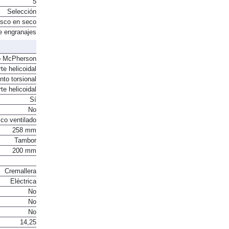
5
Selección
sco en seco
e engranajes
o McPherson
te helicoidal
to torsional
te helicoidal
Sí
No
co ventilado
258 mm
Tambor
200 mm
Cremallera
Eléctrica
No
No
No
14,25