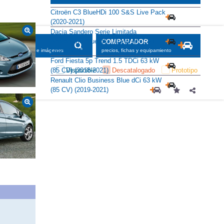
Citroën C3 BlueHDi 100 S&S Live Pack
(2020-2021)
Dacia Sandero Serie Limitada
Aniversario Blue dCi 70 kW (95 CV)
SCADOR
COMPARADOR
(2020-2020)
maciones, fichas e imágenes
precios, fichas y equipamiento
Ford Fiesta 5p Trend 1.5 TDCi 63 kW
Disponible
Descatalogado
Prototipo
(85 CV) (2018-2021)
Renault Clio Business Blue dCi 63 kW
(85 CV) (2019-2021)