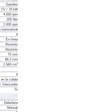
Gasóleo
 CV / 70 kW
4.000 rpm
205 Nm
2.000 rpm
o transversal
4
En línea
Aluminio
Aluminio
75 mm
88,3 mm
1.560 cm³
4
 en la culata
. Intercooler
Sí
Delantera
Manual