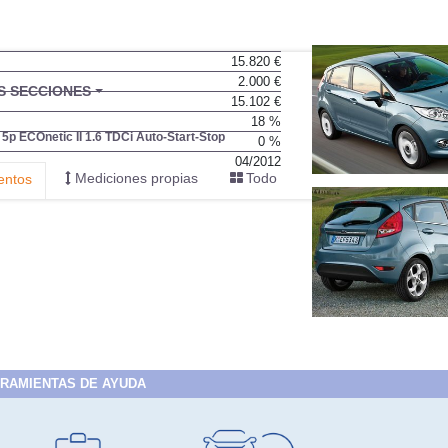
15.820 €
2.000 €
BU
S SECCIONES
15.102 €
infor
18 %
 5p ECOnetic II 1.6 TDCi Auto-Start-Stop
0 %
04/2012
Mediciones propias
Todo
entos
RAMIENTAS DE AYUDA