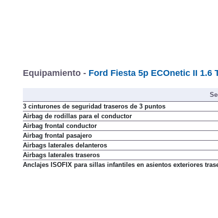
Equipamiento -
Ford Fiesta 5p ECOnetic II 1.6
Se
3 cinturones de seguridad traseros de 3 puntos
Airbag de rodillas para el conductor
Airbag frontal conductor
Airbag frontal pasajero
Airbags laterales delanteros
Airbags laterales traseros
Anclajes ISOFIX para sillas infantiles en asientos exteriores tras
Antibloqueo de frenos (ABS)
Control de estabilidad (ESP)
Control de presión en neumáticos
Control de velocidad de crucero
Cuentavueltas