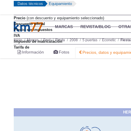
Datos técnicos
Equipamiento
Precio
(con descuento y equipamiento seleccionado)
Descuento oficial
MARCAS
REVISTA/BLOG
OTRA
Precio sin impuestos
IVA
Inicio
Marcas
Ford
Fiesta
2008
5 puertas
Econetic
Fiesta
Impuesto de matriculación
Tarifa de
Información
Fotos
Precios, datos y equipami
HER