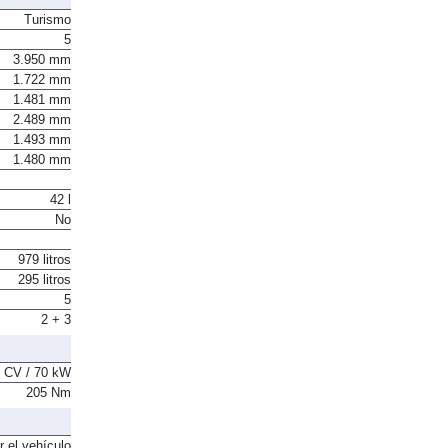
Turismo
5
3.950 mm
1.722 mm
1.481 mm
2.489 mm
1.493 mm
1.480 mm
42 l
No
979 litros
295 litros
5
2 + 3
 CV / 70 kW
205 Nm
r el vehículo