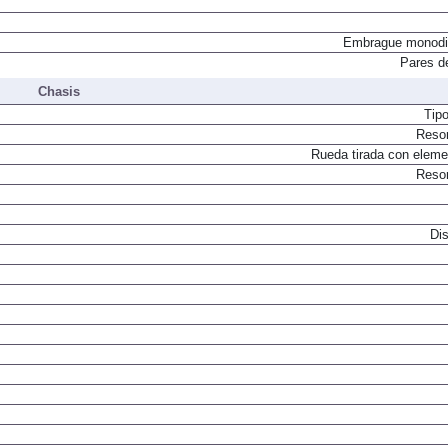
Embrague monodi
Pares d
Chasis
Tip
Resor
Rueda tirada con elemen
Resor
Dis