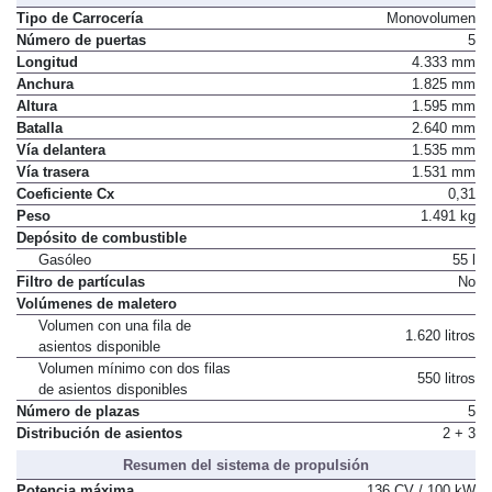
Tipo de Carrocería
Monovolumen
Número de puertas
5
Longitud
4.333 mm
Anchura
1.825 mm
Altura
1.595 mm
Batalla
2.640 mm
Vía delantera
1.535 mm
Vía trasera
1.531 mm
Coeficiente Cx
0,31
Peso
1.491 kg
Depósito de combustible
Gasóleo
55 l
Filtro de partículas
No
Volúmenes de maletero
Volumen con una fila de
1.620 litros
asientos disponible
Volumen mínimo con dos filas
550 litros
de asientos disponibles
Número de plazas
5
Distribución de asientos
2 + 3
Resumen del sistema de propulsión
Potencia máxima
136 CV / 100 kW