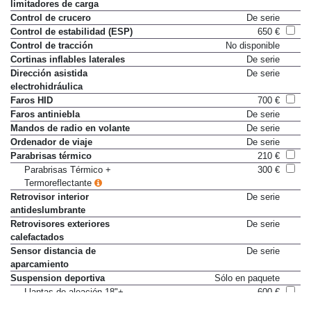
limitadores de carga
Control de crucero
De serie
Control de estabilidad (ESP)
650 €
Control de tracción
No disponible
Cortinas inflables laterales
De serie
Dirección asistida
De serie
electrohidráulica
Faros HID
700 €
Faros antiniebla
De serie
Mandos de radio en volante
De serie
Ordenador de viaje
De serie
Parabrisas térmico
210 €
Parabrisas Térmico +
300 €
Termoreflectante
Retrovisor interior
De serie
antideslumbrante
Retrovisores exteriores
De serie
calefactados
Sensor distancia de
De serie
aparcamiento
Suspension deportiva
Sólo en paquete
Llantas de aleación 18"+
600 €
Suspensión deportiva