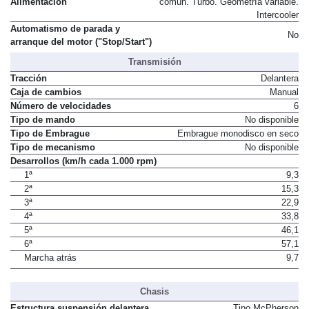
Alimentación
común. Turbo. Geometría variable.
Intercooler
Automatismo de parada y
No
arranque del motor ("Stop/Start")
Transmisión
Tracción
Delantera
Caja de cambios
Manual
Número de velocidades
6
Tipo de mando
No disponible
Tipo de Embrague
Embrague monodisco en seco
Tipo de mecanismo
No disponible
Desarrollos (km/h cada 1.000 rpm)
1ª
9,3
2ª
15,3
3ª
22,9
4ª
33,8
5ª
46,1
6ª
57,1
Marcha atrás
9,7
Chasis
Estructura suspensión delantera
Tipo McPherson