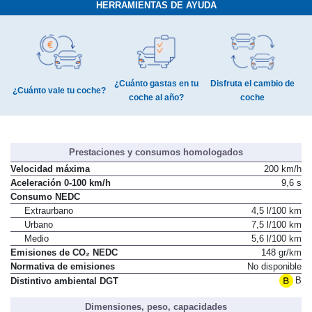
HERRAMIENTAS DE AYUDA
¿Cuánto gastas en tu
Disfruta el cambio de
¿Cuánto vale tu coche?
coche al año?
coche
Prestaciones y consumos homologados
Velocidad máxima
200 km/h
Aceleración 0-100 km/h
9,6 s
Consumo NEDC
Extraurbano
4,5 l/100 km
Urbano
7,5 l/100 km
Medio
5,6 l/100 km
Emisiones de CO₂ NEDC
148 gr/km
Normativa de emisiones
No disponible
B
Distintivo ambiental DGT
Dimensiones, peso, capacidades