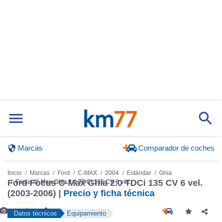
Marcas
Comparador de coches
Inicio
Marcas
Ford
C-MAX
2004
Estándar
Ghia
Ford Focus C-Max Ghia 2.0 TDCi 135 CV 6 vel.
Focus C-Max Ghia 2.0 TDCi 135 CV 6 vel.
(2003-2006) |
Precio y ficha técnica
Datos técnicos
Equipamiento