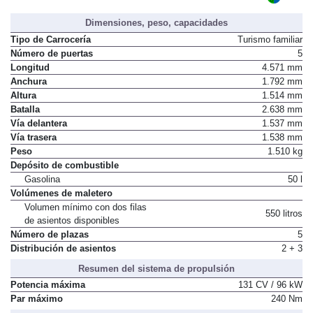
Dimensiones, peso, capacidades
Tipo de Carrocería
Turismo familiar
Número de puertas
5
Longitud
4.571 mm
Anchura
1.792 mm
Altura
1.514 mm
Batalla
2.638 mm
Vía delantera
1.537 mm
Vía trasera
1.538 mm
Peso
1.510 kg
Depósito de combustible
Gasolina
50 l
Volúmenes de maletero
Volumen mínimo con dos filas
550 litros
de asientos disponibles
Número de plazas
5
Distribución de asientos
2 + 3
Resumen del sistema de propulsión
Potencia máxima
131 CV / 96 kW
Par máximo
240 Nm