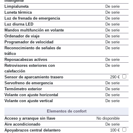
inteligente
Limpialuneta
De serie
Luneta térmica
De serie
Luz de frenada de emergencia
De serie
Luz diurna LED
De serie
Mandos multifunción en volante
De serie
Ordenador de viaje
De serie
Programador de velocidad
De serie
Reconocimiento de señales de
De serie
tráfico
Reposacabezas activos
De serie
Retrovisores exteriores con
De serie
calefacción
Sensor de aparcamiento trasero
290 €
Servofreno de emergencia
De serie
Termómetro exterior
De serie
Volante con ajuste horizontal
De serie
Volante con ajuste vertical
De serie
Elementos de confort
Acceso y arranque sin llave
No disponible
Aire acondicionado
De serie
Apoyabrazos central delantero
100 €