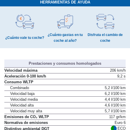
HERRAMIENTAS DE AYUDA
¿Cuánto gastas en tu
Disfruta el cambio de
¿Cuánto vale tu coche?
coche al año?
coche
Prestaciones y consumos homologados
Velocidad máxima
206 km/h
Aceleración 0-100 km/h
9,2 s
Consumo WLTP
Combinado
5,2 l/100 km
Velocidad baja
6,2 l/100 km
Velocidad media
4,4 l/100 km
Velocidad alta
4,6 l/100 km
Velocidad muy alta
5,7 l/100 km
Emisiones de CO₂ WLTP
117 gr/km
Normativa de emisiones
Euro 6
ECO
Distintivo ambiental DGT