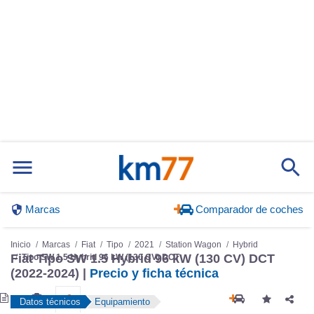
Marcas
Comparador de coches
Inicio
Marcas
Fiat
Tipo
2021
Station Wagon
Hybrid
Fiat Tipo SW 1.5 Hybrid 96 kW (130 CV) DCT
Tipo SW 1.5 Hybrid 96 kW (130 CV) DCT
(2022-2024) |
Precio y ficha técnica
Datos técnicos
Equipamiento