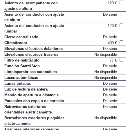
Asiento del acompañante con
120 €
ajuste de altura
Asiento del conductor con ajuste
De serie
de altura
Asiento del conductor con ajuste
120 €
lumbar
Cierre centralizado
De serie
Climatizador
400 €
Elevalunas eléctricos delanteros
De serie
Elevalunas eléctricos traseros
No disponible
Filtro de habitáculo
77 €
Función Start&Stop
De serie
Limpiaparabrisas automático
No disponible
Luces automáticas
No disponible
Lunas tintadas
De serie
Luz de lectura delantera
De serie
Mando de apertura a distancia
De serie
Parasoles con espejo de cortesía
De serie
Retrovisores exteriores
De serie
orientables eléctricamente
Retrovisores exteriores plegables
No disponible
eléctricamente
Tiradores interiores cromados
De serie