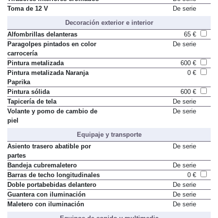
Toma de 12 V
De serie
Decoración exterior e interior
Alfombrillas delanteras
65 €
Paragolpes pintados en color
De serie
carrocería
Pintura metalizada
600 €
Pintura metalizada Naranja
0 €
Paprika
Pintura sólida
600 €
Tapicería de tela
De serie
Volante y pomo de cambio de
De serie
piel
Equipaje y transporte
Asiento trasero abatible por
De serie
partes
Bandeja cubremaletero
De serie
Barras de techo longitudinales
0 €
Doble portabebidas delantero
De serie
Guantera con iluminación
De serie
Maletero con iluminación
De serie