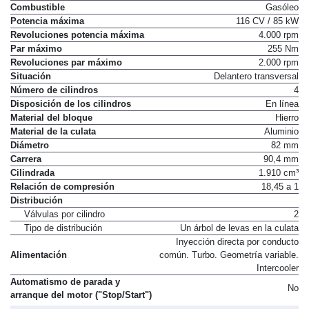
Propósito
Impulsar el vehículo
Combustible
Gasóleo
Potencia máxima
116 CV / 85 kW
Revoluciones potencia máxima
4.000 rpm
Par máximo
255 Nm
Revoluciones par máximo
2.000 rpm
Situación
Delantero transversal
Número de cilindros
4
Disposición de los cilindros
En línea
Material del bloque
Hierro
Material de la culata
Aluminio
Diámetro
82 mm
Carrera
90,4 mm
Cilindrada
1.910 cm³
Relación de compresión
18,45 a 1
Distribución
Válvulas por cilindro
2
Tipo de distribución
Un árbol de levas en la culata
Inyección directa por conducto
Alimentación
común. Turbo. Geometría variable.
Intercooler
Automatismo de parada y
No
arranque del motor ("Stop/Start")