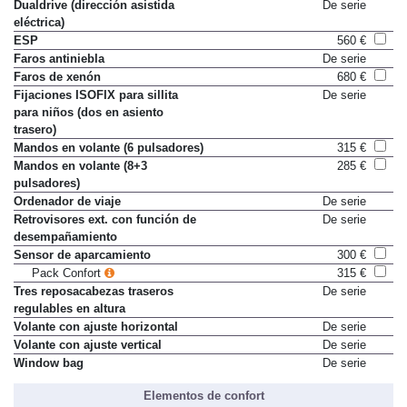
frenado (EBD)
Dualdrive (dirección asistida
De serie
eléctrica)
ESP
560 €
Faros antiniebla
De serie
Faros de xenón
680 €
Fijaciones ISOFIX para sillita
De serie
para niños (dos en asiento
trasero)
Mandos en volante (6 pulsadores)
315 €
Mandos en volante (8+3
285 €
pulsadores)
Ordenador de viaje
De serie
Retrovisores ext. con función de
De serie
desempañamiento
Sensor de aparcamiento
300 €
Pack Confort
315 €
Tres reposacabezas traseros
De serie
regulables en altura
Volante con ajuste horizontal
De serie
Volante con ajuste vertical
De serie
Window bag
De serie