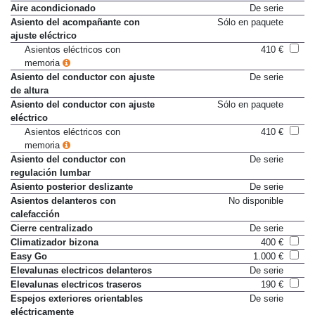
Elementos de confort
Aire acondicionado
De serie
Asiento del acompañante con
Sólo en paquete
ajuste eléctrico
Asientos eléctricos con
410 €
memoria
Asiento del conductor con ajuste
De serie
de altura
Asiento del conductor con ajuste
Sólo en paquete
eléctrico
Asientos eléctricos con
410 €
memoria
Asiento del conductor con
De serie
regulación lumbar
Asiento posterior deslizante
De serie
Asientos delanteros con
No disponible
calefacción
Cierre centralizado
De serie
Climatizador bizona
400 €
Easy Go
1.000 €
Elevalunas electricos delanteros
De serie
Elevalunas electricos traseros
190 €
Espejos exteriores orientables
De serie