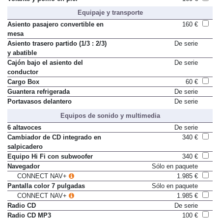
Volante y pomo en piel
160 €
Equipaje y transporte
Asiento pasajero convertible en
160 €
mesa
Asiento trasero partido (1/3 : 2/3)
De serie
y abatible
Cajón bajo el asiento del
De serie
conductor
Cargo Box
60 €
Guantera refrigerada
De serie
Portavasos delantero
De serie
Equipos de sonido y multimedia
6 altavoces
De serie
Cambiador de CD integrado en
340 €
salpicadero
Equipo Hi Fi con subwoofer
340 €
Navegador
Sólo en paquete
CONNECT NAV+
1.985 €
Pantalla color 7 pulgadas
Sólo en paquete
CONNECT NAV+
1.985 €
Radio CD
De serie