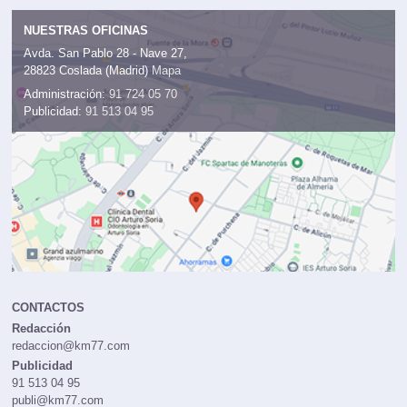
NUESTRAS OFICINAS
Avda. San Pablo 28 - Nave 27,
28823 Coslada (Madrid)
Mapa
Administración:
91 724 05 70
Publicidad:
91 513 04 95
CONTACTOS
Redacción
redaccion@km77.com
Publicidad
91 513 04 95