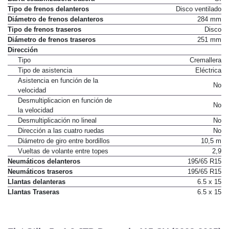
Barra estabilizadora trasera
Sí
Tipo de frenos delanteros
Disco ventilado
Diámetro de frenos delanteros
284 mm
Tipo de frenos traseros
Disco
Diámetro de frenos traseros
251 mm
Dirección
Tipo
Cremallera
Tipo de asistencia
Eléctrica
Asistencia en función de la
No
velocidad
Desmultiplicacion en función de
No
la velocidad
Desmultiplicación no lineal
No
Dirección a las cuatro ruedas
No
Diámetro de giro entre bordillos
10,5 m
Vueltas de volante entre topes
2,9
Neumáticos delanteros
195/65 R15
Neumáticos traseros
195/65 R15
Llantas delanteras
6.5 x 15
Llantas Traseras
6.5 x 15