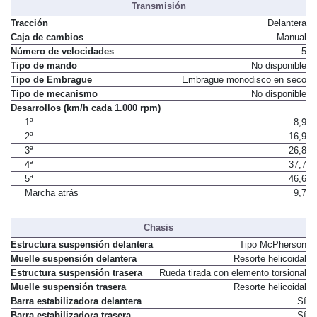
Transmisión
Tracción
Delantera
Caja de cambios
Manual
Número de velocidades
5
Tipo de mando
No disponible
Tipo de Embrague
Embrague monodisco en seco
Tipo de mecanismo
No disponible
Desarrollos (km/h cada 1.000 rpm)
1ª
8,9
2ª
16,9
3ª
26,8
4ª
37,7
5ª
46,6
Marcha atrás
9,7
Chasis
Estructura suspensión delantera
Tipo McPherson
Muelle suspensión delantera
Resorte helicoidal
Estructura suspensión trasera
Rueda tirada con elemento torsional
Muelle suspensión trasera
Resorte helicoidal
Barra estabilizadora delantera
Sí