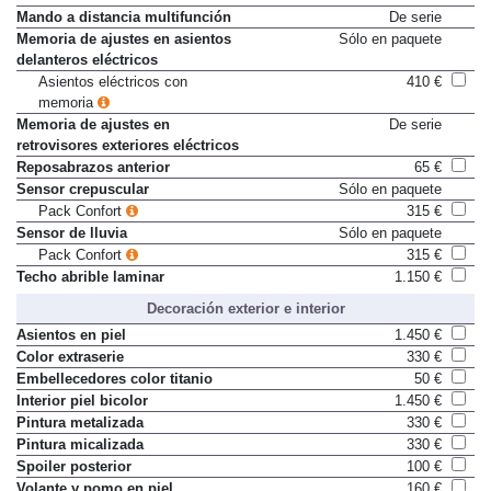
eléctricamente
Mando a distancia multifunción
De serie
Memoria de ajustes en asientos
Sólo en paquete
delanteros eléctricos
Asientos eléctricos con
410 €
memoria
Memoria de ajustes en
De serie
retrovisores exteriores eléctricos
Reposabrazos anterior
65 €
Sensor crepuscular
Sólo en paquete
Pack Confort
315 €
Sensor de lluvia
Sólo en paquete
Pack Confort
315 €
Techo abrible laminar
1.150 €
Decoración exterior e interior
Asientos en piel
1.450 €
Color extraserie
330 €
Embellecedores color titanio
50 €
Interior piel bicolor
1.450 €
Pintura metalizada
330 €
Pintura micalizada
330 €
Spoiler posterior
100 €