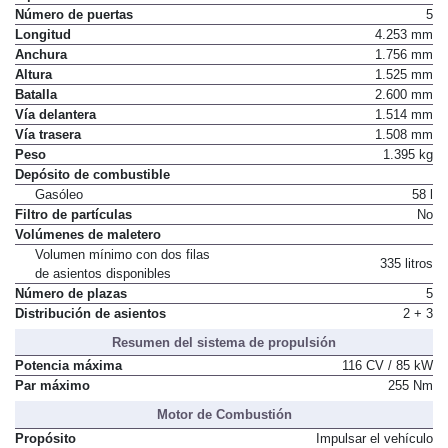
Tipo de Carrocería
Turismo
Número de puertas
5
Longitud
4.253 mm
Anchura
1.756 mm
Altura
1.525 mm
Batalla
2.600 mm
Vía delantera
1.514 mm
Vía trasera
1.508 mm
Peso
1.395 kg
Depósito de combustible
Gasóleo
58 l
Filtro de partículas
No
Volúmenes de maletero
Volumen mínimo con dos filas
335 litros
de asientos disponibles
Número de plazas
5
Distribución de asientos
2 + 3
Resumen del sistema de propulsión
Potencia máxima
116 CV / 85 kW
Par máximo
255 Nm
Motor de Combustión