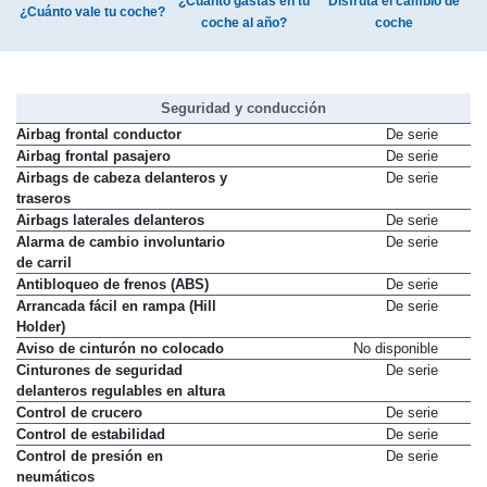
¿Cuánto gastas en tu
Disfruta el cambio de
¿Cuánto vale tu coche?
coche al año?
coche
Seguridad y conducción
Airbag frontal conductor
De serie
Airbag frontal pasajero
De serie
Airbags de cabeza delanteros y
De serie
traseros
Airbags laterales delanteros
De serie
Alarma de cambio involuntario
De serie
de carril
Antibloqueo de frenos (ABS)
De serie
Arrancada fácil en rampa (Hill
De serie
Holder)
Aviso de cinturón no colocado
No disponible
Cinturones de seguridad
De serie
delanteros regulables en altura
Control de crucero
De serie
Control de estabilidad
De serie
Control de presión en
De serie
neumáticos