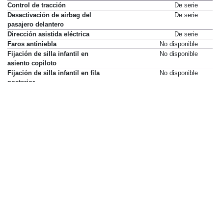
Control de tracción
De serie
Desactivación de airbag del
De serie
pasajero delantero
Dirección asistida eléctrica
De serie
Faros antiniebla
No disponible
Fijación de silla infantil en
No disponible
asiento copiloto
Fijación de silla infantil en fila
No disponible
posterior
Limpialuneta
De serie
Luneta térmica
No disponible
Luz diurna LED
De serie
Mandos multifunción en volante
De serie
Ordenador de viaje
De serie
Retrovisores exteriores
De serie
calefactados
Volante con ajuste horizontal
De serie
Volante con ajuste vertical
De serie
Elementos de confort
Acceso y arranque sin llave
No disponible
Aire acondicionado
De serie