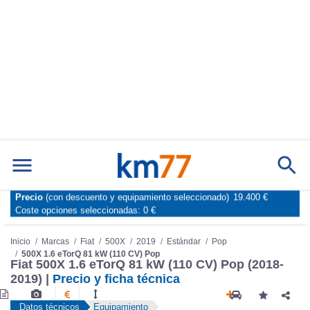
Precio
(con descuento y equipamiento seleccionado)
19.400 €
Marcas
Comparador de coches
Coste opciones seleccionadas:
0 €
Inicio
Marcas
Fiat
500X
2019
Estándar
Pop
500X 1.6 eTorQ 81 kW (110 CV) Pop
Fiat 500X 1.6 eTorQ 81 kW (110 CV) Pop (2018-
2019) |
Precio y ficha técnica
Datos técnicos
Equipamiento