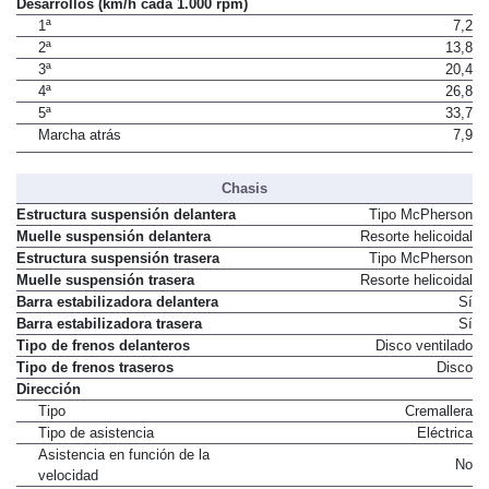
Desarrollos (km/h cada 1.000 rpm)
1ª
7,2
2ª
13,8
3ª
20,4
4ª
26,8
5ª
33,7
Marcha atrás
7,9
Chasis
Estructura suspensión delantera
Tipo McPherson
Muelle suspensión delantera
Resorte helicoidal
Estructura suspensión trasera
Tipo McPherson
Muelle suspensión trasera
Resorte helicoidal
Barra estabilizadora delantera
Sí
Barra estabilizadora trasera
Sí
Tipo de frenos delanteros
Disco ventilado
Tipo de frenos traseros
Disco
Dirección
Tipo
Cremallera
Tipo de asistencia
Eléctrica
Asistencia en función de la
No
velocidad