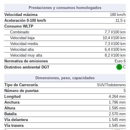
Prestaciones y consumos homologados
Velocidad máxima
180 km/h
Aceleración 0-100 km/h
11,5 s
Consumo WLTP
Combinado
7,7 l/100 km
Velocidad baja
10,4 l/100 km
Velocidad media
7,3 l/100 km
Velocidad alta
6,4 l/100 km
Velocidad muy alta
8,2 l/100 km
Normativa de emisiones
Euro 6
C
Distintivo ambiental DGT
Dimensiones, peso, capacidades
Tipo de Carrocería
SUV/Todoterreno
Número de puertas
5
Longitud
4.264 mm
Anchura
1.796 mm
Altura
1.595 mm
Batalla
2.570 mm
Vía delantera
1.545 mm
Vía trasera
1.545 mm