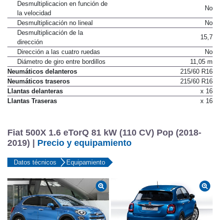
Desmultiplicacion en función de
No
la velocidad
Desmultiplicación no lineal
No
Desmultiplicación de la
15,7
dirección
Dirección a las cuatro ruedas
No
Diámetro de giro entre bordillos
11,05 m
Neumáticos delanteros
215/60 R16
Neumáticos traseros
215/60 R16
Llantas delanteras
x 16
Llantas Traseras
x 16
Fiat 500X 1.6 eTorQ 81 kW (110 CV) Pop (2018-
2019) |
Precio y equipamiento
Datos técnicos
Equipamiento