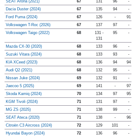
SEAT Arona (2021)
67
131
96
-
Dacia Duster (2024)
67
135
94
-
Ford Puma (2024)
67
126
-
91
Volkswagen T-Roc (2026)
67
137
97
-
Volkswagen Taigo (2022)
68
131 -
95
-
131
Mazda CX-30 (2020)
68
133
96
-
Suzuki Vitara (2024)
68
133
93
-
KIA XCeed (2023)
68
136
94
94
Audi Q2 (2021)
68
132
95
-
Nissan Juke (2024)
69
132
91
-
Jaecoo 5 (2025)
69
141
-
97
Skoda Kamiq (2024)
70
134
97
95
KGM Tivoli (2024)
71
131
97
-
MG ZS (2025)
71
138
99
-
SEAT Ateca (2020)
71
138
-
96
Citroën C3 Aircross (2024)
72
129
101
-