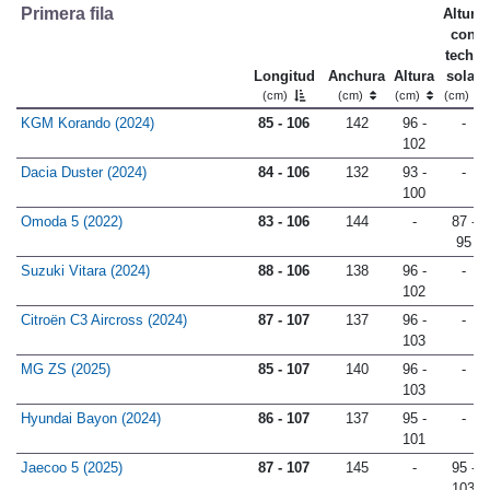
Primera fila
Altura
con
techo
Longitud
Anchura
Altura
solar
(cm)
(cm)
(cm)
(cm)
KGM Korando (2024)
85 - 106
142
96 -
-
102
Dacia Duster (2024)
84 - 106
132
93 -
-
100
Omoda 5 (2022)
83 - 106
144
-
87 -
95
Suzuki Vitara (2024)
88 - 106
138
96 -
-
102
Citroën C3 Aircross (2024)
87 - 107
137
96 -
-
103
MG ZS (2025)
85 - 107
140
96 -
-
103
Hyundai Bayon (2024)
86 - 107
137
95 -
-
101
Jaecoo 5 (2025)
87 - 107
145
-
95 -