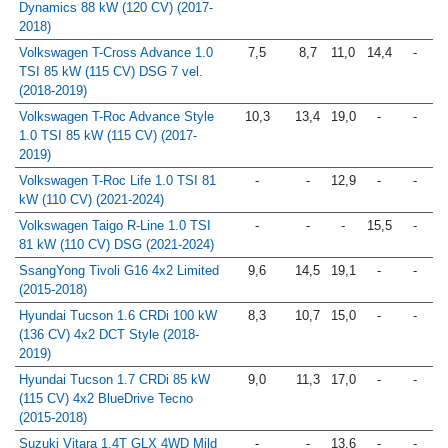
KIA Stonic 1.0 T-GDi Tech Eco-
8,0
10,4
13,3
-
-
Dynamics 88 kW (120 CV) (2017-
2018)
Volkswagen T-Cross Advance 1.0
7,5
8,7
11,0
14,4
-
TSI 85 kW (115 CV) DSG 7 vel.
(2018-2019)
Volkswagen T-Roc Advance Style
10,3
13,4
19,0
-
-
1.0 TSI 85 kW (115 CV) (2017-
2019)
Volkswagen T-Roc Life 1.0 TSI 81
-
-
12,9
-
-
kW (110 CV) (2021-2024)
Volkswagen Taigo R-Line 1.0 TSI
-
-
-
15,5
-
81 kW (110 CV) DSG (2021-2024)
SsangYong Tivoli G16 4x2 Limited
9,6
14,5
19,1
-
-
(2015-2018)
Hyundai Tucson 1.6 CRDi 100 kW
8,3
10,7
15,0
-
-
(136 CV) 4x2 DCT Style (2018-
2019)
Hyundai Tucson 1.7 CRDi 85 kW
9,0
11,3
17,0
-
-
(115 CV) 4x2 BlueDrive Tecno
(2015-2018)