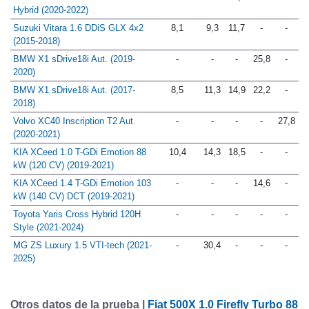
Suzuki Vitara 1.4T GLX 4WD Mild
-
-
13,6
-
-
Hybrid (2020-2022)
Suzuki Vitara 1.6 DDiS GLX 4x2
8,1
9,3
11,7
-
-
(2015-2018)
BMW X1 sDrive18i Aut. (2019-
-
-
-
25,8
-
2020)
BMW X1 sDrive18i Aut. (2017-
8,5
11,3
14,9
22,2
-
2018)
Volvo XC40 Inscription T2 Aut.
-
-
-
-
27,8
(2020-2021)
KIA XCeed 1.0 T-GDi Emotion 88
10,4
14,3
18,5
-
-
kW (120 CV) (2019-2021)
KIA XCeed 1.4 T-GDi Emotion 103
-
-
-
14,6
-
kW (140 CV) DCT (2019-2021)
Toyota Yaris Cross Hybrid 120H
-
-
-
-
-
Style (2021-2024)
MG ZS Luxury 1.5 VTI-tech (2021-
-
30,4
-
-
-
2025)