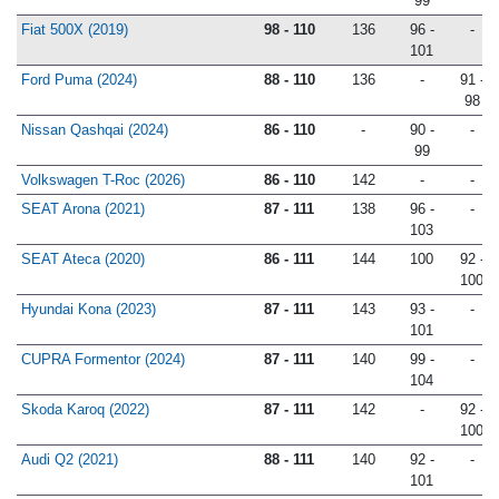
99
Fiat 500X (2019)
98 - 110
136
96 -
-
101
Ford Puma (2024)
88 - 110
136
-
91 -
98
Nissan Qashqai (2024)
86 - 110
-
90 -
-
99
Volkswagen T-Roc (2026)
86 - 110
142
-
-
SEAT Arona (2021)
87 - 111
138
96 -
-
103
SEAT Ateca (2020)
86 - 111
144
100
92 -
100
Hyundai Kona (2023)
87 - 111
143
93 -
-
101
CUPRA Formentor (2024)
87 - 111
140
99 -
-
104
Skoda Karoq (2022)
87 - 111
142
-
92 -
100
Audi Q2 (2021)
88 - 111
140
92 -
-
101