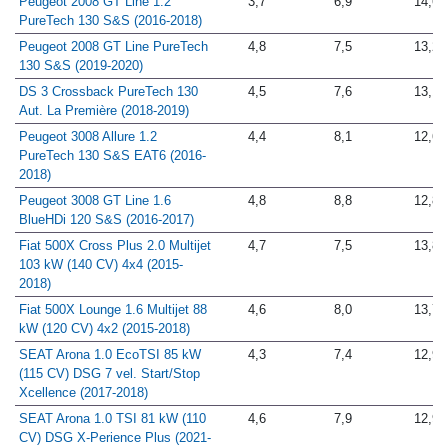
Peugeot 2008 GT Line 1.2
3,7
6,9
14,6
PureTech 130 S&S (2016-2018)
Peugeot 2008 GT Line PureTech
4,8
7,5
13,2
130 S&S (2019-2020)
DS 3 Crossback PureTech 130
4,5
7,6
13,1
Aut. La Première (2018-2019)
Peugeot 3008 Allure 1.2
4,4
8,1
12,6
PureTech 130 S&S EAT6 (2016-
2018)
Peugeot 3008 GT Line 1.6
4,8
8,8
12,8
BlueHDi 120 S&S (2016-2017)
Fiat 500X Cross Plus 2.0 Multijet
4,7
7,5
13,8
103 kW (140 CV) 4x4 (2015-
2018)
Fiat 500X Lounge 1.6 Multijet 88
4,6
8,0
13,7
kW (120 CV) 4x2 (2015-2018)
SEAT Arona 1.0 EcoTSI 85 kW
4,3
7,4
12,9
(115 CV) DSG 7 vel. Start/Stop
Xcellence (2017-2018)
SEAT Arona 1.0 TSI 81 kW (110
4,6
7,9
12,9