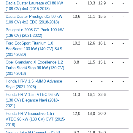
(2019-2021)
Dacia Duster Laureate dCi 80 kW
-
10,3
12,9
-
-
(109 CV) 4x4 (2015-2018)
Dacia Duster Prestige dCi 80 kW
10,6
11,1
15,5
-
-
(109 CV) 4x2 EDC (2018-2018)
Peugeot e-2008 GT Pack 100 kW
-
-
-
-
-
(136 CV) (2021-2022)
Ford EcoSport Titanium 1.0
10,2
12,6
16,1
-
-
EcoBoost 103 kW (140 CV) S&S
(2017-2020)
Opel Grandland X Excellence 1.2
8,8
11,5
15,1
-
-
Turbo Start&Stop 96 kW (130 CV)
(2017-2018)
Honda HR-V 1.5 i-MMD Advance
-
-
-
-
-
Style (2021-2025)
Honda HR-V 1.5 i-VTEC 96 kW
11,0
16,1
23,6
-
-
(130 CV) Elegance Navi (2018-
2021)
Honda HR-V Executive 1.5 i-
12,0
18,0
30,0
-
-
VTEC 96 kW (130 CV) CVT (2015-
2018)