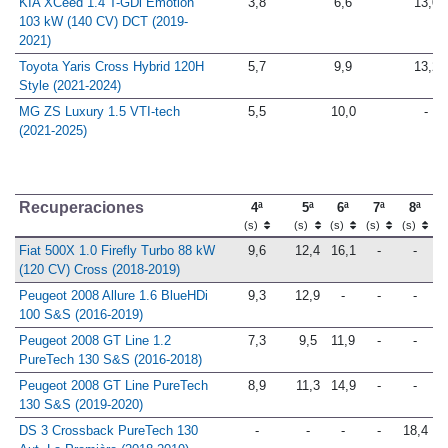
KIA XCeed 1.4 T-GDi Emotion
3,8
6,6
13,0
103 kW (140 CV) DCT (2019-
2021)
Toyota Yaris Cross Hybrid 120H
5,7
9,9
13,2
Style (2021-2024)
MG ZS Luxury 1.5 VTI-tech
5,5
10,0
-
(2021-2025)
Recuperaciones
4ª
5ª
6ª
7ª
8ª
(s)
(s)
(s)
(s)
(s)
Fiat 500X 1.0 Firefly Turbo 88 kW
9,6
12,4
16,1
-
-
(120 CV) Cross (2018-2019)
Peugeot 2008 Allure 1.6 BlueHDi
9,3
12,9
-
-
-
100 S&S (2016-2019)
Peugeot 2008 GT Line 1.2
7,3
9,5
11,9
-
-
PureTech 130 S&S (2016-2018)
Peugeot 2008 GT Line PureTech
8,9
11,3
14,9
-
-
130 S&S (2019-2020)
DS 3 Crossback PureTech 130
-
-
-
-
18,4