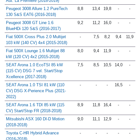
Aut. La Première (2018-2019)
Peugeot 3008 Allure 1.2 PureTech
8,8
13,4
19,8
-
-
130 S&S EAT6 (2016-2018)
Peugeot 3008 GT Line 1.6
9,2
11,2
16,0
-
-
BlueHDi 120 S&S (2016-2017)
Fiat 500X Cross Plus 2.0 Multijet
-
7,5
8,2
9,4
11,9
103 kW (140 CV) 4x4 (2015-2018)
Fiat 500X Lounge 1.6 Multijet 88
8,0
9,4
11,9
-
-
kW (120 CV) 4x2 (2015-2018)
SEAT Arona 1.0 EcoTSI 85 kW
7,5
8,5
10,5
14,0
-
(115 CV) DSG 7 vel. Start/Stop
Xcellence (2017-2018)
SEAT Arona 1.0 TSI 81 kW (110
-
-
-
16,5
-
CV) DSG X-Perience Plus (2021-
2022)
SEAT Arona 1.6 TDI 85 kW (115
8,9
11,8
16,4
-
-
CV) Start/Stop FR (2018-2018)
Mitsubishi ASX 160 DI-D Motion
9,0
11,1
12,9
-
-
(2018-2018)
Toyota C-HR Hybrid Advance
-
-
-
-
-