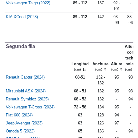
Volkswagen Taigo (2022)
89 - 112
137
92 -
-
101
KIA XCeed (2023)
89 - 112
142
93 -
88 -
99
96
Segunda fila
Altura
con
techo
Longitud
Anchura
Altura
solar
(cm)
(cm)
(cm)
(cm)
Renault Captur (2024)
68-51
132 -
95
93
132
Mitsubishi ASX (2024)
68 - 51
132
95
93
Renault Symbioz (2025)
68 - 52
132
-
94
Volkswagen T-Cross (2024)
72 - 58
134
95
-
Fiat 600 (2024)
63
128
94
-
Jeep Avenger (2023)
63
126
97
-
Omoda 5 (2022)
65
136
-
94