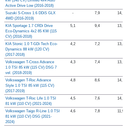
kW (140 CV) Limited 4x4 Auto
Active Drive Low (2016-2018)
Suzuki S-Cross 1.6 DDiS GLX
-
7,9
14,1
4WD (2016-2019)
KIA Sportage 1.7 CRDi Drive
5,1
9,4
13,7
Eco-Dynamics 4x2 85 KW (115
CV) (2016-2018)
KIA Stonic 1.0 T-GDi Tech Eco-
4,2
7,2
13,4
Dynamics 88 kW (120 CV)
(2017-2018)
Volkswagen T-Cross Advance
4,3
7,4
13,5
1.0 TSI 85 kW (115 CV) DSG 7
vel. (2018-2019)
Volkswagen T-Roc Advance
4,8
8,6
14,7
Style 1.0 TSI 85 kW (115 CV)
(2017-2019)
Volkswagen T-Roc Life 1.0 TSI
4,5
7,6
14,5
81 kW (110 CV) (2021-2024)
Volkswagen Taigo R-Line 1.0 TSI
4,6
7,8
11,9
81 kW (110 CV) DSG (2021-
2024)