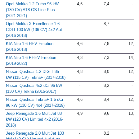
(120 CV) 4x2 Klass (2017-2018)
Opel Mokka 1.2 Turbo 96 kW
4,5
7,4
-
(130 CV) AT8 GS Line Plus
(2021-2021)
Opel Mokka X Excellence 1.6
-
8,7
-
CDTI 100 kW (136 CV) 4x2 Aut.
(2016-2018)
KIA Niro 1.6 HEV Emotion
4,6
7,8
12,2
(2016-2018)
KIA Niro 1.6 PHEV Emotion
4,3
7,3
14,1
(2019-2022)
Nissan Qashqai 1.2 DIG-T 85
4,8
8,0
12,6
kW (115 CV) Tekna+ (2017-2018)
Nissan Qashqai 4x2 dCi 96 kW
-
8,2
-
(130 CV) Tekna (2015-2017)
Nissan Qashqai Tekna+ 1.6 dCi
4,6
8,4
12,6
96 kW (130 CV) 4x4 (2017-2019)
Jeep Renegade 1.6 MultiJet 88
4,9
9,6
13,6
kW (120 CV) Limited 4x2 (2016-
2018)
Jeep Renegade 2.0 MultiJet 103
-
8,2
-