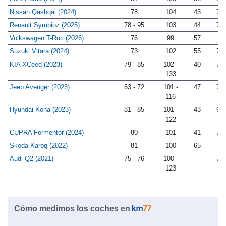
Ford Puma (2024)
54
100
56
78
Nissan Qashqai (2024)
78
104
43
76
Renault Symbioz (2025)
78 - 95
103
44
77
Volkswagen T-Roc (2026)
76
99
57
-
Suzuki Vitara (2024)
73
102
55
77
KIA XCeed (2023)
79 - 85
102 -
40
77
133
Jeep Avenger (2023)
63 - 72
101 -
47
72
116
Hyundai Kona (2023)
81 - 85
101 -
43
65
122
CUPRA Formentor (2024)
80
101
41
75
Skoda Karoq (2022)
81
100
65
-
Audi Q2 (2021)
75 - 76
100 -
-
77
123
Cómo medimos los coches en