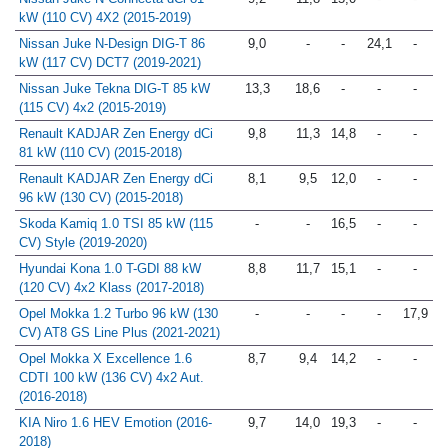
Nissan Juke N-Connecta dCi 81
9,2
11,8
15,0
-
-
kW (110 CV) 4X2 (2015-2019)
Nissan Juke N-Design DIG-T 86
9,0
-
-
24,1
-
kW (117 CV) DCT7 (2019-2021)
Nissan Juke Tekna DIG-T 85 kW
13,3
18,6
-
-
-
(115 CV) 4x2 (2015-2019)
Renault KADJAR Zen Energy dCi
9,8
11,3
14,8
-
-
81 kW (110 CV) (2015-2018)
Renault KADJAR Zen Energy dCi
8,1
9,5
12,0
-
-
96 kW (130 CV) (2015-2018)
Skoda Kamiq 1.0 TSI 85 kW (115
-
-
16,5
-
-
CV) Style (2019-2020)
Hyundai Kona 1.0 T-GDI 88 kW
8,8
11,7
15,1
-
-
(120 CV) 4x2 Klass (2017-2018)
Opel Mokka 1.2 Turbo 96 kW (130
-
-
-
-
17,9
CV) AT8 GS Line Plus (2021-2021)
Opel Mokka X Excellence 1.6
8,7
9,4
14,2
-
-
CDTI 100 kW (136 CV) 4x2 Aut.
(2016-2018)
KIA Niro 1.6 HEV Emotion (2016-
9,7
14,0
19,3
-
-