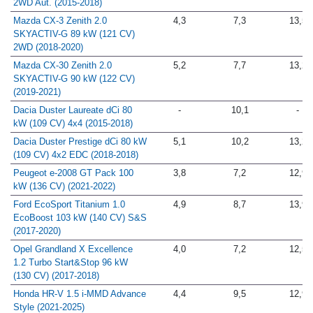
Mazda CX-3 Luxury 2.0 120 CV
4,2
7,5
13,7
2WD Aut. (2015-2018)
Mazda CX-3 Zenith 2.0
4,3
7,3
13,5
SKYACTIV-G 89 kW (121 CV)
2WD (2018-2020)
Mazda CX-30 Zenith 2.0
5,2
7,7
13,2
SKYACTIV-G 90 kW (122 CV)
(2019-2021)
Dacia Duster Laureate dCi 80
-
10,1
-
kW (109 CV) 4x4 (2015-2018)
Dacia Duster Prestige dCi 80 kW
5,1
10,2
13,2
(109 CV) 4x2 EDC (2018-2018)
Peugeot e-2008 GT Pack 100
3,8
7,2
12,9
kW (136 CV) (2021-2022)
Ford EcoSport Titanium 1.0
4,9
8,7
13,9
EcoBoost 103 kW (140 CV) S&S
(2017-2020)
Opel Grandland X Excellence
4,0
7,2
12,5
1.2 Turbo Start&Stop 96 kW
(130 CV) (2017-2018)
Honda HR-V 1.5 i-MMD Advance
4,4
9,5
12,9