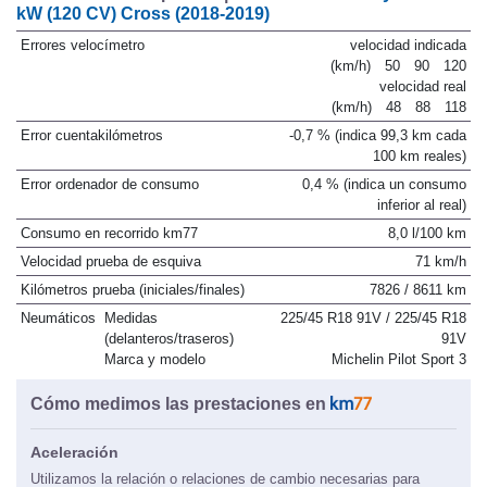
Otros datos de la prueba |
Fiat 500X 1.0 Firefly Turbo 88
kW (120 CV) Cross (2018-2019)
Errores velocímetro
velocidad indicada
(km/h)
50
90
120
velocidad real
(km/h)
48
88
118
Error cuentakilómetros
-0,7 % (indica 99,3 km cada
100 km reales)
Error ordenador de consumo
0,4 % (indica un consumo
inferior al real)
Consumo en recorrido km77
8,0 l/100 km
Velocidad prueba de esquiva
71 km/h
Kilómetros prueba (iniciales/finales)
7826 / 8611 km
Neumáticos
Medidas
225/45 R18 91V / 225/45 R18
(delanteros/traseros)
91V
Marca y modelo
Michelin Pilot Sport 3
Cómo medimos las prestaciones en
Aceleración