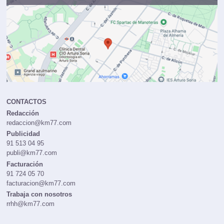
Publicidad:
91 513 04 95
CONTACTOS
Redacción
redaccion@km77.com
Publicidad
91 513 04 95
publi@km77.com
Facturación
91 724 05 70
facturacion@km77.com
Trabaja con nosotros
rrhh@km77.com