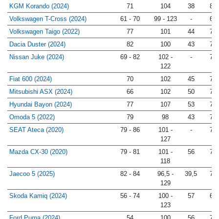
Renault Captur (2024)
66
102
50
79
KGM Korando (2024)
71
104
38
83
Volkswagen T-Cross (2024)
61 - 70
99 - 123
-
69
Volkswagen Taigo (2022)
77
101
44
76
Dacia Duster (2024)
82
100
43
78
Nissan Juke (2024)
69 - 82
102 -
-
77
122
Fiat 600 (2024)
70
102
45
77
Mitsubishi ASX (2024)
66
102
50
79
Hyundai Bayon (2024)
77
107
53
73
Omoda 5 (2022)
79
98
43
76
SEAT Ateca (2020)
79 - 86
101 -
-
71
127
Mazda CX-30 (2020)
79 - 81
101 -
56
71
118
Jaecoo 5 (2025)
82 - 84
96,5 -
39,5
78
129
Skoda Kamiq (2024)
56 - 74
100 -
57
69
123