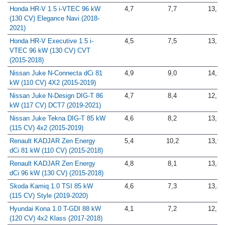
Style (2021-2025)
Honda HR-V 1.5 i-VTEC 96 kW
4,7
7,7
13,3
(130 CV) Elegance Navi (2018-
2021)
Honda HR-V Executive 1.5 i-
4,5
7,5
13,1
VTEC 96 kW (130 CV) CVT
(2015-2018)
Nissan Juke N-Connecta dCi 81
4,9
9,0
14,5
kW (110 CV) 4X2 (2015-2019)
Nissan Juke N-Design DIG-T 86
4,7
8,4
12,3
kW (117 CV) DCT7 (2019-2021)
Nissan Juke Tekna DIG-T 85 kW
4,6
8,2
13,5
(115 CV) 4x2 (2015-2019)
Renault KADJAR Zen Energy
5,4
10,2
13,9
dCi 81 kW (110 CV) (2015-2018)
Renault KADJAR Zen Energy
4,8
8,1
13,8
dCi 96 kW (130 CV) (2015-2018)
Skoda Kamiq 1.0 TSI 85 kW
4,6
7,3
13,8
(115 CV) Style (2019-2020)
Hyundai Kona 1.0 T-GDI 88 kW
4,1
7,2
12,1