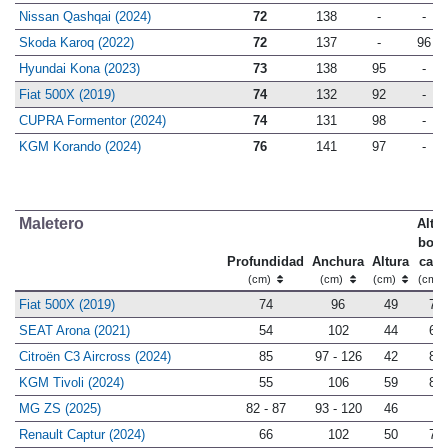
Hyundai Bayon (2024)
72
136
96
-
Nissan Qashqai (2024)
72
138
-
-
Skoda Karoq (2022)
72
137
-
96
Hyundai Kona (2023)
73
138
95
-
Fiat 500X (2019)
74
132
92
-
CUPRA Formentor (2024)
74
131
98
-
KGM Korando (2024)
76
141
97
-
Maletero
Altur
bord
Profundidad
Anchura
Altura
carg
(cm)
(cm)
(cm)
(cm)
Fiat 500X (2019)
74
96
49
76
SEAT Arona (2021)
54
102
44
69
Citroën C3 Aircross (2024)
85
97 - 126
42
82
KGM Tivoli (2024)
55
106
59
80
MG ZS (2025)
82 - 87
93 - 120
46
-