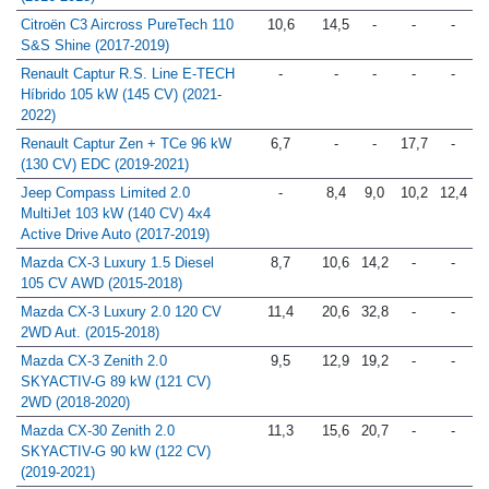
(2016-2018)
Citroën C3 Aircross PureTech 110
10,6
14,5
-
-
-
S&S Shine (2017-2019)
Renault Captur R.S. Line E-TECH
-
-
-
-
-
Híbrido 105 kW (145 CV) (2021-
2022)
Renault Captur Zen + TCe 96 kW
6,7
-
-
17,7
-
(130 CV) EDC (2019-2021)
Jeep Compass Limited 2.0
-
8,4
9,0
10,2
12,4
MultiJet 103 kW (140 CV) 4x4
Active Drive Auto (2017-2019)
Mazda CX-3 Luxury 1.5 Diesel
8,7
10,6
14,2
-
-
105 CV AWD (2015-2018)
Mazda CX-3 Luxury 2.0 120 CV
11,4
20,6
32,8
-
-
2WD Aut. (2015-2018)
Mazda CX-3 Zenith 2.0
9,5
12,9
19,2
-
-
SKYACTIV-G 89 kW (121 CV)
2WD (2018-2020)
Mazda CX-30 Zenith 2.0
11,3
15,6
20,7
-
-
SKYACTIV-G 90 kW (122 CV)