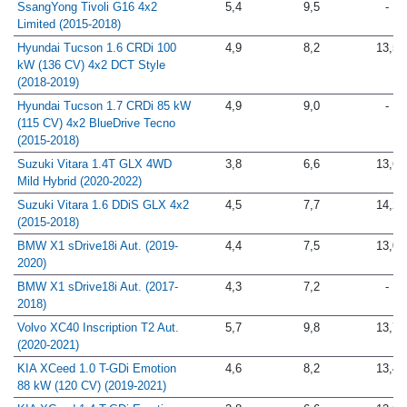
SsangYong Tivoli G16 4x2
5,4
9,5
-
Limited (2015-2018)
Hyundai Tucson 1.6 CRDi 100
4,9
8,2
13,5
kW (136 CV) 4x2 DCT Style
(2018-2019)
Hyundai Tucson 1.7 CRDi 85 kW
4,9
9,0
-
(115 CV) 4x2 BlueDrive Tecno
(2015-2018)
Suzuki Vitara 1.4T GLX 4WD
3,8
6,6
13,6
Mild Hybrid (2020-2022)
Suzuki Vitara 1.6 DDiS GLX 4x2
4,5
7,7
14,2
(2015-2018)
BMW X1 sDrive18i Aut. (2019-
4,4
7,5
13,0
2020)
BMW X1 sDrive18i Aut. (2017-
4,3
7,2
-
2018)
Volvo XC40 Inscription T2 Aut.
5,7
9,8
13,7
(2020-2021)
KIA XCeed 1.0 T-GDi Emotion
4,6
8,2
13,4
88 kW (120 CV) (2019-2021)