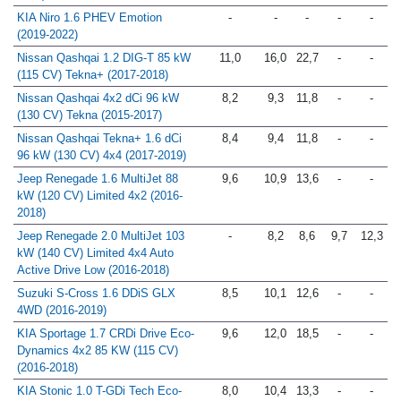
2018)
KIA Niro 1.6 PHEV Emotion
-
-
-
-
-
(2019-2022)
Nissan Qashqai 1.2 DIG-T 85 kW
11,0
16,0
22,7
-
-
(115 CV) Tekna+ (2017-2018)
Nissan Qashqai 4x2 dCi 96 kW
8,2
9,3
11,8
-
-
(130 CV) Tekna (2015-2017)
Nissan Qashqai Tekna+ 1.6 dCi
8,4
9,4
11,8
-
-
96 kW (130 CV) 4x4 (2017-2019)
Jeep Renegade 1.6 MultiJet 88
9,6
10,9
13,6
-
-
kW (120 CV) Limited 4x2 (2016-
2018)
Jeep Renegade 2.0 MultiJet 103
-
8,2
8,6
9,7
12,3
kW (140 CV) Limited 4x4 Auto
Active Drive Low (2016-2018)
Suzuki S-Cross 1.6 DDiS GLX
8,5
10,1
12,6
-
-
4WD (2016-2019)
KIA Sportage 1.7 CRDi Drive Eco-
9,6
12,0
18,5
-
-
Dynamics 4x2 85 KW (115 CV)
(2016-2018)