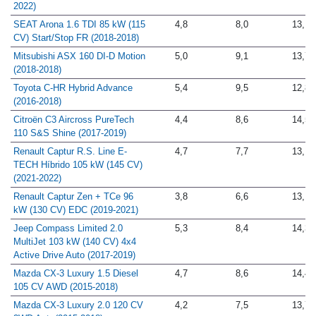
CV) DSG X-Perience Plus (2021-
2022)
SEAT Arona 1.6 TDI 85 kW (115
4,8
8,0
13,1
CV) Start/Stop FR (2018-2018)
Mitsubishi ASX 160 DI-D Motion
5,0
9,1
13,7
(2018-2018)
Toyota C-HR Hybrid Advance
5,4
9,5
12,8
(2016-2018)
Citroën C3 Aircross PureTech
4,4
8,6
14,5
110 S&S Shine (2017-2019)
Renault Captur R.S. Line E-
4,7
7,7
13,1
TECH Híbrido 105 kW (145 CV)
(2021-2022)
Renault Captur Zen + TCe 96
3,8
6,6
13,1
kW (130 CV) EDC (2019-2021)
Jeep Compass Limited 2.0
5,3
8,4
14,3
MultiJet 103 kW (140 CV) 4x4
Active Drive Auto (2017-2019)
Mazda CX-3 Luxury 1.5 Diesel
4,7
8,6
14,4
105 CV AWD (2015-2018)