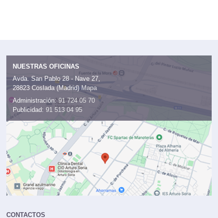
NUESTRAS OFICINAS
Avda. San Pablo 28 - Nave 27,
28823 Coslada (Madrid)
Mapa
Administración:
91 724 05 70
Publicidad:
91 513 04 95
CONTACTOS