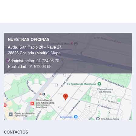
NUESTRAS OFICINAS
Avda. San Pablo 28 - Nave 27,
28823 Coslada (Madrid)
Mapa
Administración:
91 724 05 70
Publicidad:
91 513 04 95
CONTACTOS