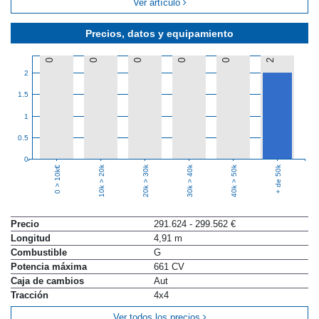
Ver artículo
Precios, datos y equipamiento
0
0
0
0
0
2
2
1.5
1
0.5
0
10k > 20k
20k > 30k
30k > 40k
40k > 50k
+ de 50k
0 > 10k€
Precio
291.624 - 299.562 €
Longitud
4,91 m
Combustible
G
Potencia máxima
661 CV
Caja de cambios
Aut
Tracción
4x4
Ver todos los precios