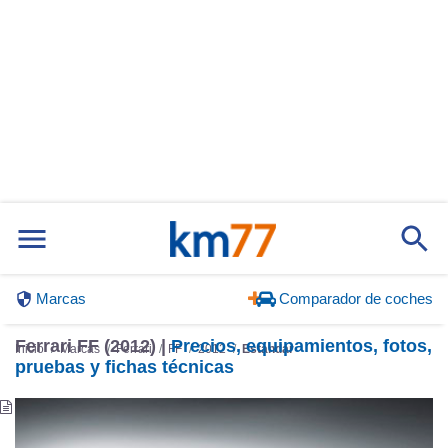
Marcas
Comparador de coches
Ferrari FF (2012) |
Precios, equipamientos, fotos,
Inicio
Marcas
Ferrari
FF
2012
Estándar
pruebas y fichas técnicas