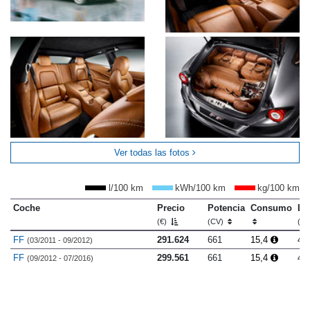
Ver todas las fotos
l/100 km
kWh/100 km
kg/100 km
Coche
Precio
Potencia
Consumo
Lo
(€)
(CV)
(m
FF
291.624
661
15,4
4.
(03/2011 - 09/2012)
FF
299.561
661
15,4
4.
(09/2012 - 07/2016)