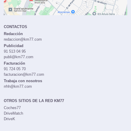
CONTACTOS
Redacción
redaccion@km77.com
Publicidad
91 513 04 95
publi@km77.com
Facturación
91 724 05 70
facturacion@km77.com
Trabaja con nosotros
rrhh@km77.com
OTROS SITIOS DE LA RED KM77
Coches77
DriveMatch
DriveK