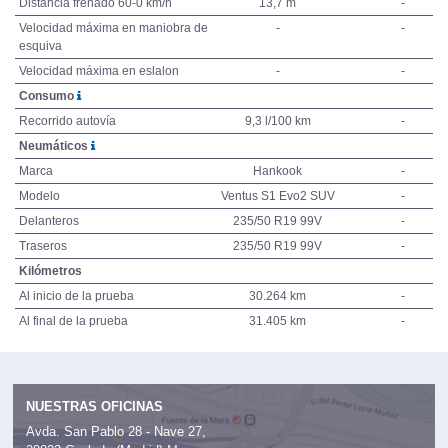
Distancia frenado 60-0 km/h
13,7 m
-
Velocidad máxima en maniobra de
-
-
esquiva
Velocidad máxima en eslalon
-
-
Consumo
Recorrido autovía
9,3 l/100 km
-
Neumáticos
Marca
Hankook
-
Modelo
Ventus S1 Evo2 SUV
-
Delanteros
235/50 R19 99V
-
Traseros
235/50 R19 99V
-
Kilómetros
Al inicio de la prueba
30.264 km
-
Al final de la prueba
31.405 km
-
NUESTRAS OFICINAS
Avda. San Pablo 28 - Nave 27,