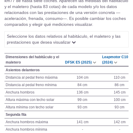
km77 de hasta siete coches. Aparecen las medidas del habitáculo
y el maletero (hasta 83 cotas) de cada modelo y/o los datos
relacionados con las prestaciones de una versión concreta —
aceleración, frenada, consumo—. Es posible cambiar los coches
comparados y elegir qué mediciones visualizar.
Seleccione los datos relativos al habitáculo, el maletero y las
prestaciones que desea visualizar
Dimensiones del habitáculo y el
Leapmotor C10
maletero
DFSK E5 (2025)
(2024)
Asientos delanteros
Distancia al pedal freno máxima
104 cm
110 cm
Distancia al pedal freno mínima
84 cm
86 cm
Anchura hombros
136 cm
145 cm
Altura máxima con techo solar
99 cm
100 cm
Altura mínima con techo solar
93 cm
93 cm
Segunda fila
Anchura hombros máxima
141 cm
142 cm
Anchura hombros mínima
-
-