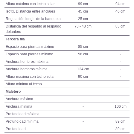
Altura máxima con techo solar
99 cm
94 cm
Isofix. Distancia entre anclajes
45 cm
46 cm
Regulación longit. de la banqueta
25 cm
-
Distancia del respaldo al respaldo
73 - 48 cm
83 cm
delantero
Tercera fila
Espacio para piernas máximo
85 cm
-
Espacio para piernas mínimo
58 cm
-
Anchura hombros máxima
-
-
Anchura hombros mínima
124 cm
-
Altura máxima con techo solar
90 cm
-
Altura mínima al techo
-
-
Maletero
Anchura máxima
-
-
Anchura mínima
-
106 cm
Profundidad máxima
-
-
Profundidad mínima
-
89 cm
Profundidad
-
89 cm