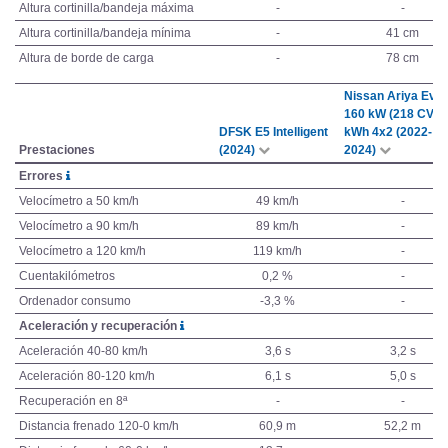
Altura cortinilla/bandeja máxima
-
-
Altura cortinilla/bandeja mínima
-
41 cm
Altura de borde de carga
-
78 cm
Nissan Ariya Evol
160 kW (218 CV) 
DFSK E5 Intelligent
kWh 4x2 (2022-
Prestaciones
(2024)
2024)
Errores
Velocímetro a 50 km/h
49 km/h
-
Velocímetro a 90 km/h
89 km/h
-
Velocímetro a 120 km/h
119 km/h
-
Cuentakilómetros
0,2 %
-
Ordenador consumo
-3,3 %
-
Aceleración y recuperación
Aceleración 40-80 km/h
3,6 s
3,2 s
Aceleración 80-120 km/h
6,1 s
5,0 s
Recuperación en 8ª
-
-
Distancia frenado 120-0 km/h
60,9 m
52,2 m