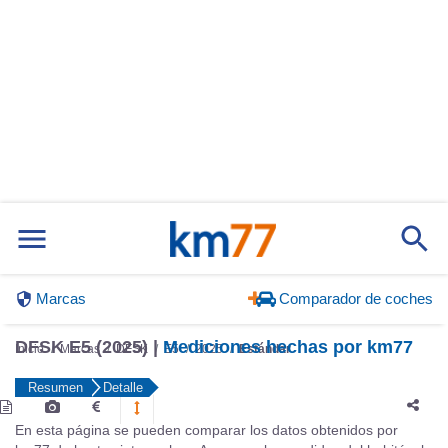
Marcas
Comparador de coches
DFSK E5 (2025) |
Mediciones hechas por km77
Inicio
Marcas
DFSK
E5
2025
Estándar
Resumen
Detalle
En esta página se pueden comparar los datos obtenidos por