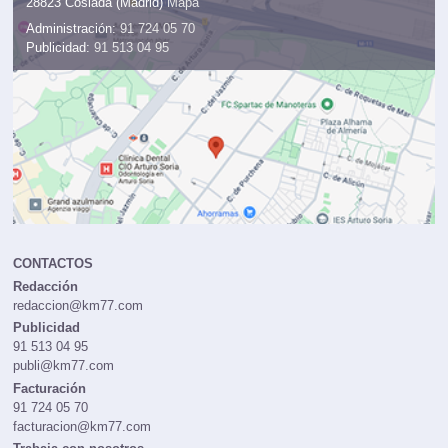
28823 Coslada (Madrid)
Mapa
Administración:
91 724 05 70
Publicidad:
91 513 04 95
CONTACTOS
Redacción
redaccion@km77.com
Publicidad
91 513 04 95
publi@km77.com
Facturación
91 724 05 70
facturacion@km77.com