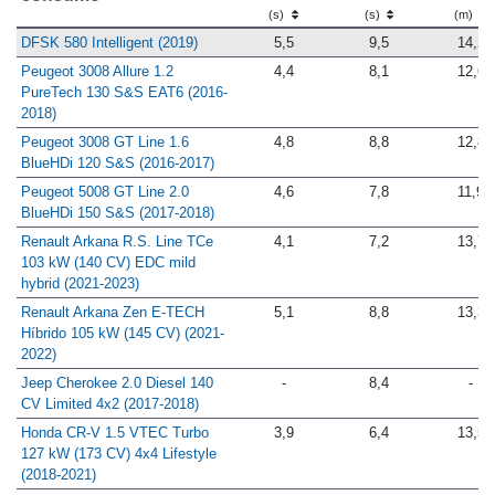
(s)
(s)
(m)
DFSK 580 Intelligent (2019)
5,5
9,5
14,2
Peugeot 3008 Allure 1.2
4,4
8,1
12,6
PureTech 130 S&S EAT6 (2016-
2018)
Peugeot 3008 GT Line 1.6
4,8
8,8
12,8
BlueHDi 120 S&S (2016-2017)
Peugeot 5008 GT Line 2.0
4,6
7,8
11,9
BlueHDi 150 S&S (2017-2018)
Renault Arkana R.S. Line TCe
4,1
7,2
13,7
103 kW (140 CV) EDC mild
hybrid (2021-2023)
Renault Arkana Zen E-TECH
5,1
8,8
13,3
Híbrido 105 kW (145 CV) (2021-
2022)
Jeep Cherokee 2.0 Diesel 140
-
8,4
-
CV Limited 4x2 (2017-2018)
Honda CR-V 1.5 VTEC Turbo
3,9
6,4
13,5
127 kW (173 CV) 4x4 Lifestyle
(2018-2021)