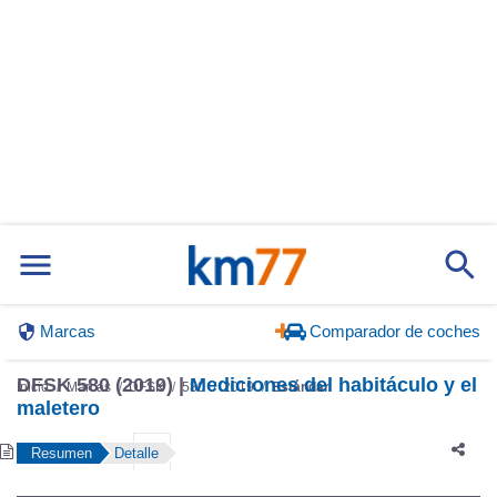
Marcas
Comparador de coches
DFSK 580 (2019) |
Mediciones del habitáculo y el
Inicio
Marcas
DFSK
580
2019
Estándar
maletero
Resumen
Detalle