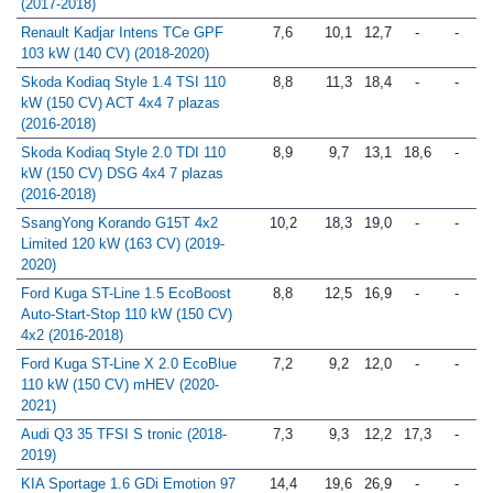
(2017-2018)
Renault Kadjar Intens TCe GPF
7,6
10,1
12,7
-
-
103 kW (140 CV) (2018-2020)
Skoda Kodiaq Style 1.4 TSI 110
8,8
11,3
18,4
-
-
kW (150 CV) ACT 4x4 7 plazas
(2016-2018)
Skoda Kodiaq Style 2.0 TDI 110
8,9
9,7
13,1
18,6
-
kW (150 CV) DSG 4x4 7 plazas
(2016-2018)
SsangYong Korando G15T 4x2
10,2
18,3
19,0
-
-
Limited 120 kW (163 CV) (2019-
2020)
Ford Kuga ST-Line 1.5 EcoBoost
8,8
12,5
16,9
-
-
Auto-Start-Stop 110 kW (150 CV)
4x2 (2016-2018)
Ford Kuga ST-Line X 2.0 EcoBlue
7,2
9,2
12,0
-
-
110 kW (150 CV) mHEV (2020-
2021)
Audi Q3 35 TFSI S tronic (2018-
7,3
9,3
12,2
17,3
-
2019)
KIA Sportage 1.6 GDi Emotion 97
14,4
19,6
26,9
-
-