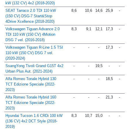
kW (132 CV) 4x2 (2018-2020)
SEAT Tarraco 2.0 TDI 110 kW
8,6
10,6
14,6
25,9
-
(150 CV) DSG-7 Start&Stop
4Drive Xcellence (2018-2020)
Volkswagen Tiguan Advance 2.0
8,3
9,1
12,1
17,3
-
TDI 110 kW (150 CV) 4Motion
DSG 7 vel. (2016-2018)
Volkswagen Tiguan R-Line 1.5 TSI
-
-
-
17,3
-
110 kW (150 CV) DSG 7 vel.
(2020-2024)
SsangYong Tivoli Grand G15T 4x2
-
-
19,5
-
-
Urban Plus Aut. (2021-2024)
Alfa Romeo Tonale Hybrid 130
-
-
-
18,5
-
TCT Edizione Speciale (2022-
2023)
Alfa Romeo Tonale Hybrid 160
-
-
-
21,3
-
TCT Edizione Speciale (2022-
2023)
Hyundai Tucson 1.6 CRDi 100 kW
8,3
10,7
15,0
-
-
(136 CV) 4x2 DCT Style (2018-
2019)