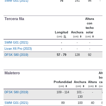
SWM G01 (2021)
76
141
94
-
Tercera fila
Altura
con
techo
Longitud
Anchura
solar
(cm)
(cm)
(cm)
SWM G01 (2021)
-
-
-
Livan X6 Pro (2023)
-
-
-
DFSK 580 (2019)
57 - 79
128
92
Maletero
Altur
bord
Profundidad
Anchura
Altura
carg
(cm)
(cm)
(cm)
(cm)
DFSK 580 (2019)
109 - 114
101 -
-
76
130
SWM G01 (2021)
89
100
40
81