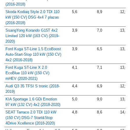
(2016-2018)
Skoda Kodiaq Style 2.0 TDI 110
5,6
8,9
12,9
kW (150 CV) DSG 4x4 7 plazas
(2016-2018)
SsangYong Korando G15T 4x2
3,9
7,0
13,7
Limited 120 kW (163 CV) (2019-
2020)
Ford Kuga ST-Line 1.5 EcoBoost
3,9
6,5
13,2
Auto-Start-Stop 110 kW (150 CV)
4x2 (2016-2018)
Ford Kuga ST-Line X 2.0
4,1
7,1
13,6
EcoBlue 110 kW (150 CV)
mHEV (2020-2021)
Audi Q3 35 TFSI S tronic (2018-
4,4
6,9
12,9
2019)
KIA Sportage 1.6 GDi Emotion
5,0
9,0
13,3
97 kW (132 CV) 4x2 (2018-2020)
SEAT Tarraco 2.0 TDI 110 kW
4,8
8,6
14,0
(150 CV) DSG-7 Start&Stop
4Drive Xcellence (2018-2020)