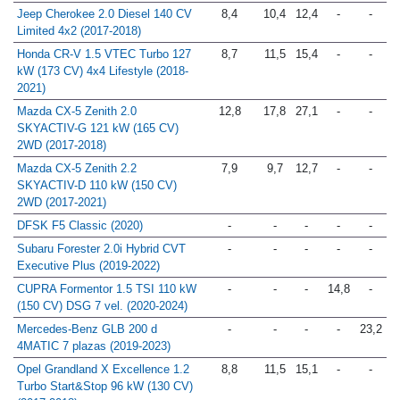
Jeep Cherokee 2.0 Diesel 140 CV
8,4
10,4
12,4
-
-
Limited 4x2 (2017-2018)
Honda CR-V 1.5 VTEC Turbo 127
8,7
11,5
15,4
-
-
kW (173 CV) 4x4 Lifestyle (2018-
2021)
Mazda CX-5 Zenith 2.0
12,8
17,8
27,1
-
-
SKYACTIV-G 121 kW (165 CV)
2WD (2017-2018)
Mazda CX-5 Zenith 2.2
7,9
9,7
12,7
-
-
SKYACTIV-D 110 kW (150 CV)
2WD (2017-2021)
DFSK F5 Classic (2020)
-
-
-
-
-
Subaru Forester 2.0i Hybrid CVT
-
-
-
-
-
Executive Plus (2019-2022)
CUPRA Formentor 1.5 TSI 110 kW
-
-
-
14,8
-
(150 CV) DSG 7 vel. (2020-2024)
Mercedes-Benz GLB 200 d
-
-
-
-
23,2
4MATIC 7 plazas (2019-2023)
Opel Grandland X Excellence 1.2
8,8
11,5
15,1
-
-
Turbo Start&Stop 96 kW (130 CV)