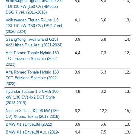
Volkswagen Tiguan Advance 2.0
5,0
8,3
13,7
TDI 110 kW (150 CV) 4Motion
DSG 7 vel. (2016-2018)
Volkswagen Tiguan R-Line 1.5
4,1
6,6
13,6
TSI 110 kW (150 CV) DSG 7 vel.
(2020-2024)
SsangYong Tivoli Grand G15T
3,9
5,8
14,8
4x2 Urban Plus Aut. (2021-2024)
Alfa Romeo Tonale Hybrid 130
4,4
7,3
12,5
TCT Edizione Speciale (2022-
2023)
Alfa Romeo Tonale Hybrid 160
3,9
6,3
12,8
TCT Edizione Speciale (2022-
2023)
Hyundai Tucson 1.6 CRDi 100
4,9
8,2
13,5
kW (136 CV) 4x2 DCT Style
(2018-2019)
Nissan X-Trail dCi 96 kW (130
6,2
12,2
15,0
CV) Xtronic Tekna (2017-2019)
BMW X1 sDrive18d (2022)
3,9
6,6
13,5
BMW X1 sDrive18i Aut. (2019-
4,4
7,5
13,0