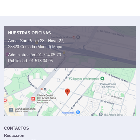
NUESTRAS OFICINAS
Avda. San Pablo 28 - Nave 27,
28823 Coslada (Madrid)
Mapa
Administración:
91 724 05 70
Publicidad:
91 513 04 95
CONTACTOS
Redacción