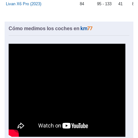
Livan X6 Pro (2023)
84
95 - 133
41
82
Cómo medimos los coches en