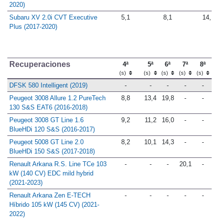
2020)
Subaru XV 2.0i CVT Executive
5,1
8,1
14,1
Plus (2017-2020)
Recuperaciones
4ª
5ª
6ª
7ª
8ª
(s)
(s)
(s)
(s)
(s)
DFSK 580 Intelligent (2019)
-
-
-
-
-
Peugeot 3008 Allure 1.2 PureTech
8,8
13,4
19,8
-
-
130 S&S EAT6 (2016-2018)
Peugeot 3008 GT Line 1.6
9,2
11,2
16,0
-
-
BlueHDi 120 S&S (2016-2017)
Peugeot 5008 GT Line 2.0
8,2
10,1
14,3
-
-
BlueHDi 150 S&S (2017-2018)
Renault Arkana R.S. Line TCe 103
-
-
-
20,1
-
kW (140 CV) EDC mild hybrid
(2021-2023)
Renault Arkana Zen E-TECH
-
-
-
-
-
Híbrido 105 kW (145 CV) (2021-
2022)