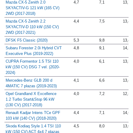
Mazda CX-5 Zenith 2.0
4,7
7,1
13,7
SKYACTIV-G 121 kW (165 CV)
2WD (2017-2018)
Mazda CX-5 Zenith 2.2
4,4
7,5
13,4
SKYACTIV-D 110 kW (150 CV)
2WD (2017-2021)
DFSK F5 Classic (2020)
5,3
9,8
13,4
Subaru Forester 2.0i Hybrid CVT
4,8
9,1
14,3
Executive Plus (2019-2022)
CUPRA Formentor 1.5 TSI 110
4,0
6,1
13,5
kW (150 CV) DSG 7 vel. (2020-
2024)
Mercedes-Benz GLB 200 d
4,1
6,6
13,4
4MATIC 7 plazas (2019-2023)
Opel Grandland X Excellence
4,0
7,2
12,5
1.2 Turbo Start&Stop 96 kW
(130 CV) (2017-2018)
Renault Kadjar Intens TCe GPF
4,4
7,1
14,6
103 kW (140 CV) (2018-2020)
Skoda Kodiaq Style 1.4 TSI 110
4,5
8,0
13,0
kW (150 CV) ACT 4x4 7 plazas