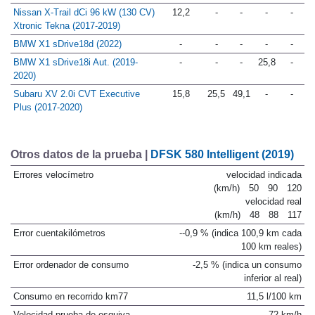
Nissan X-Trail dCi 96 kW (130 CV)
12,2
-
-
-
-
Xtronic Tekna (2017-2019)
BMW X1 sDrive18d (2022)
-
-
-
-
-
BMW X1 sDrive18i Aut. (2019-
-
-
-
25,8
-
2020)
Subaru XV 2.0i CVT Executive
15,8
25,5
49,1
-
-
Plus (2017-2020)
Otros datos de la prueba |
DFSK 580 Intelligent (2019)
Errores velocímetro
velocidad indicada
(km/h)
50
90
120
velocidad real
(km/h)
48
88
117
Error cuentakilómetros
--0,9 % (indica 100,9 km cada
100 km reales)
Error ordenador de consumo
-2,5 % (indica un consumo
inferior al real)
Consumo en recorrido km77
11,5 l/100 km
Velocidad prueba de esquiva
72 km/h