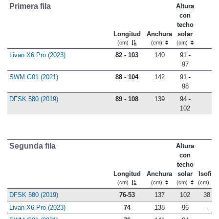
Primera fila
Altura
con
techo
Longitud
Anchura
solar
(cm)
(cm)
(cm)
Livan X6 Pro (2023)
82 - 103
140
91 -
97
SWM G01 (2021)
88 - 104
142
91 -
98
DFSK 580 (2019)
89 - 108
139
94 -
102
Segunda fila
Altura
con
techo
Longitud
Anchura
solar
Isofix
(cm)
(cm)
(cm)
(cm)
DFSK 580 (2019)
76-53
137
102
38
Livan X6 Pro (2023)
74
138
96
-