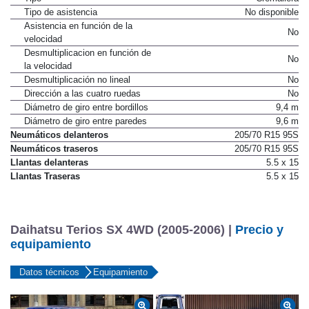
Tipo de asistencia
No disponible
Asistencia en función de la
No
velocidad
Desmultiplicacion en función de
No
la velocidad
Desmultiplicación no lineal
No
Dirección a las cuatro ruedas
No
Diámetro de giro entre bordillos
9,4 m
Diámetro de giro entre paredes
9,6 m
Neumáticos delanteros
205/70 R15 95S
Neumáticos traseros
205/70 R15 95S
Llantas delanteras
5.5 x 15
Llantas Traseras
5.5 x 15
Daihatsu Terios SX 4WD (2005-2006) |
Precio y
equipamiento
Datos técnicos
Equipamiento