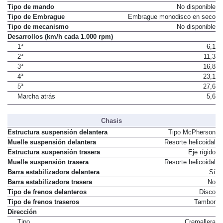
Tipo de mando
No disponible
Tipo de Embrague
Embrague monodisco en seco
Tipo de mecanismo
No disponible
Desarrollos (km/h cada 1.000 rpm)
1ª
6,1
2ª
11,3
3ª
16,8
4ª
23,1
5ª
27,6
Marcha atrás
5,6
Chasis
Estructura suspensión delantera
Tipo McPherson
Muelle suspensión delantera
Resorte helicoidal
Estructura suspensión trasera
Eje rígido
Muelle suspensión trasera
Resorte helicoidal
Barra estabilizadora delantera
Sí
Barra estabilizadora trasera
No
Tipo de frenos delanteros
Disco
Tipo de frenos traseros
Tambor
Dirección
Tipo
Cremallera