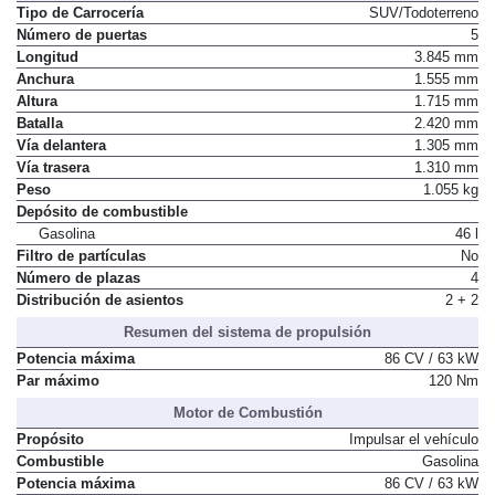
Tipo de Carrocería
SUV/Todoterreno
Número de puertas
5
Longitud
3.845 mm
Anchura
1.555 mm
Altura
1.715 mm
Batalla
2.420 mm
Vía delantera
1.305 mm
Vía trasera
1.310 mm
Peso
1.055 kg
Depósito de combustible
Gasolina
46 l
Filtro de partículas
No
Número de plazas
4
Distribución de asientos
2 + 2
Resumen del sistema de propulsión
Potencia máxima
86 CV / 63 kW
Par máximo
120 Nm
Motor de Combustión
Propósito
Impulsar el vehículo
Combustible
Gasolina
Potencia máxima
86 CV / 63 kW