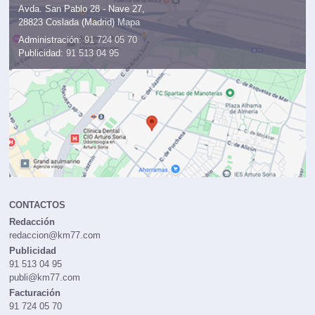
Avda. San Pablo 28 - Nave 27,
28823 Coslada (Madrid)
Mapa
Administración:
91 724 05 70
Publicidad:
91 513 04 95
CONTACTOS
Redacción
redaccion@km77.com
Publicidad
91 513 04 95
publi@km77.com
Facturación
91 724 05 70