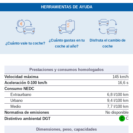
HERRAMIENTAS DE AYUDA
¿Cuánto gastas en tu
Disfruta el cambio de
¿Cuánto vale tu coche?
coche al año?
coche
Prestaciones y consumos homologados
Velocidad máxima
145 km/h
Aceleración 0-100 km/h
16,6 s
Consumo NEDC
Extraurbano
6,8 l/100 km
Urbano
9,4 l/100 km
Medio
7,7 l/100 km
Normativa de emisiones
No disponible
C
Distintivo ambiental DGT
Dimensiones, peso, capacidades