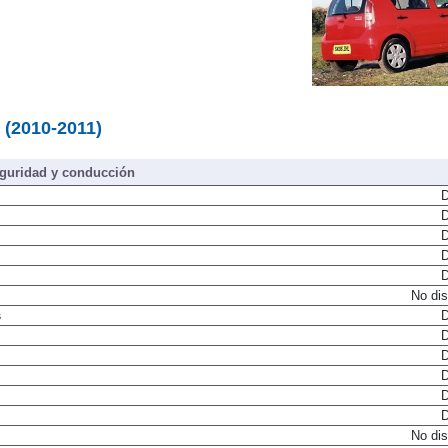
 (2010-2011)
guridad y conducción
D
D
D
D
D
No dis
s
D
D
D
D
D
D
No dis