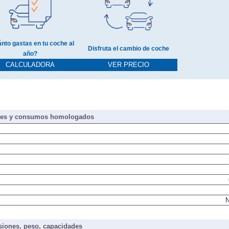
nto gastas en tu coche al
Disfruta el cambio de coche
año?
CALCULADORA
VER PRECIO
nes y consumos homologados
N
iones, peso, capacidades