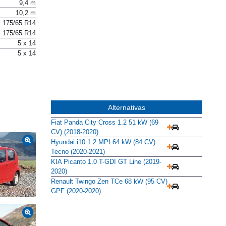
9,4 m
10,2 m
175/65 R14
175/65 R14
5 x 14
5 x 14
Alternativas
Fiat Panda City Cross 1.2 51 kW (69
CV) (2018-2020)
Hyundai i10 1.2 MPI 64 kW (84 CV)
Tecno (2020-2021)
KIA Picanto 1.0 T-GDI GT Line (2019-
2020)
Renault Twingo Zen TCe 68 kW (95 CV)
GPF (2020-2020)