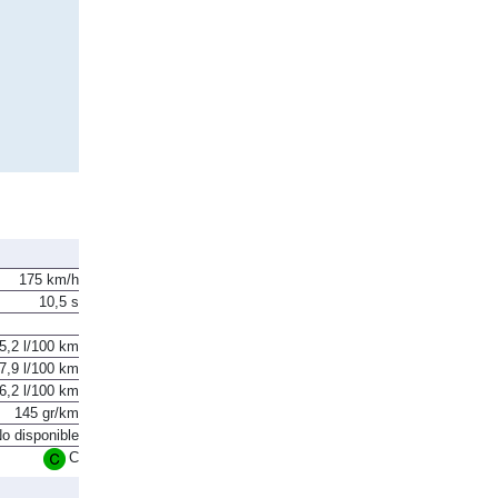
175 km/h
10,5 s
5,2 l/100 km
7,9 l/100 km
6,2 l/100 km
145 gr/km
o disponible
C