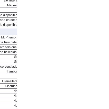
Delantera
Manual
5
o disponible
sco en seco
o disponible
o McPherson
te helicoidal
to torsional
te helicoidal
Sí
Sí
co ventilado
Tambor
Cremallera
Eléctrica
No
No
No
No