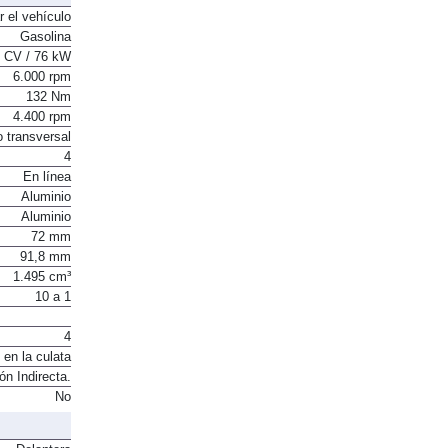
r el vehículo
Gasolina
 CV / 76 kW
6.000 rpm
132 Nm
4.400 rpm
o transversal
4
En línea
Aluminio
Aluminio
72 mm
91,8 mm
1.495 cm³
10 a 1
4
 en la culata
ón Indirecta.
No