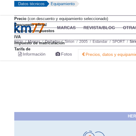
Datos técnicos
Equipamiento
Precio
(con descuento y equipamiento seleccionado)
Descuento oficial
MARCAS
REVISTA/BLOG
OTRA
Precio sin impuestos
IVA
Inicio
Marcas
Daihatsu
Sirion
2005
Estándar
SPORT
Sir
Impuesto de matriculación
Tarifa de
Información
Fotos
Precios, datos y equipami
HER