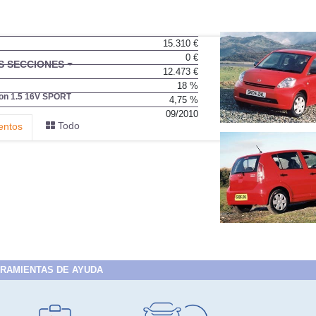
15.310 €
0 €
BU
S SECCIONES
12.473 €
infor
18 %
ion 1.5 16V SPORT
4,75 %
09/2010
Todo
entos
RAMIENTAS DE AYUDA