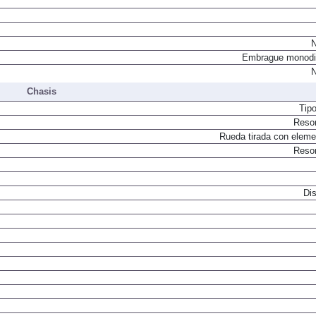
N
Embrague monodi
N
Chasis
Tip
Resor
Rueda tirada con elemen
Resor
Dis